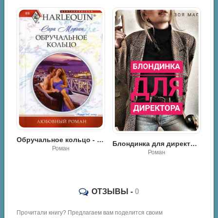
Обручальное кольцо - Сара Морган
ров для двоих - Скарлет Уилсон
Блондинка для директора - Зоя Маг
Роман
Роман
ОТЗЫВЫ -
0
Прочитали книгу? Предлагаем вам поделится своим