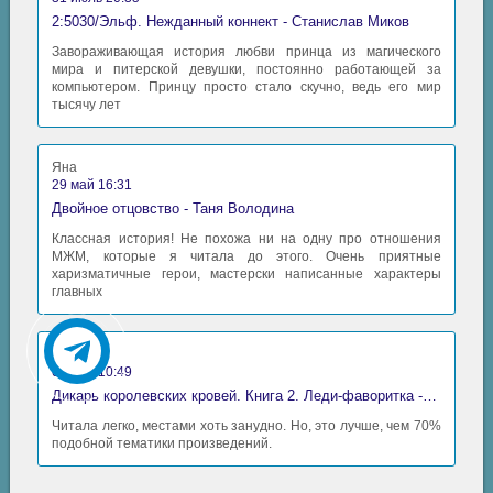
2:5030/Эльф. Нежданный коннект - Станислав Миков
Завораживающая история любви принца из магического
мира и питерской девушки, постоянно работающей за
компьютером. Принцу просто стало скучно, ведь его мир
тысячу лет
Яна
29 май 16:31
Двойное отцовство - Таня Володина
Классная история! Не похожа ни на одну про отношения
МЖМ, которые я читала до этого. Очень приятные
харизматичные герои, мастерски написанные характеры
главных
Аида
06 май 10:49
Дикарь королевских кровей. Книга 2. Леди-фаворитка - Анна Сергеевна Гаврилова
Читала легко, местами хоть занудно. Но, это лучше, чем 70%
подобной тематики произведений.