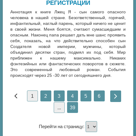
РЕГИСТРАЦИИ
Аннотация к книге Лжец Я - сын самого опасного
человека в нашей стране. Безответственный, горячий,
инфантильный, наглый парень, который ничего не ценит
в своей жизни. Меня боятся, считают сумасшедшим и
опасным. Наконец папа решает дать мне шанс проявить
себя, показать, на что действительно способен сын
Создателя новой империи, мужчины, который
объединил десятки стран, подмял их под себя. Мир
приближен к нашему максимально. Никаких
фэнтезийных или фантастических поворотов в сюжете.
Это современный любовный роман. События
происходят через 25 -30 лет от сегодняшнего дня.
1
2
3
4
5
6
...
39
Перейти на страницу: