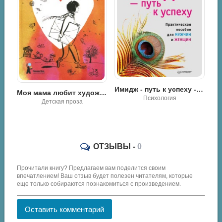
Генерал - Дракон! Будь моим папой! - Кристина Юрьевна Юраш
Имидж - путь к успеху - Александр Вемъ
Моя мама любит художника - Анастасия Малейко
Ро
Роман / Разная литература
Психология
ОТЗЫВЫ -
0
Прочитали книгу? Предлагаем вам поделится своим
впечатлением! Ваш отзыв будет полезен читателям, которые
еще только собираются познакомиться с произведением.
Оставить комментарий