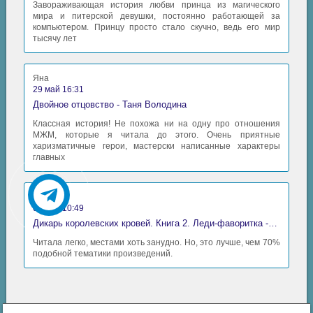
Завораживающая история любви принца из магического
мира и питерской девушки, постоянно работающей за
компьютером. Принцу просто стало скучно, ведь его мир
тысячу лет
Яна
29 май 16:31
Двойное отцовство - Таня Володина
Классная история! Не похожа ни на одну про отношения
МЖМ, которые я читала до этого. Очень приятные
харизматичные герои, мастерски написанные характеры
главных
Аида
06 май 10:49
Дикарь королевских кровей. Книга 2. Леди-фаворитка - Анна Сергеевна Гаврилова
Читала легко, местами хоть занудно. Но, это лучше, чем 70%
подобной тематики произведений.