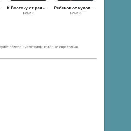
 - Карина Ли
Ребенок от чудовища - Николь Келлер
Я сломаю твою жизнь - Лана Пиратова
Роман
Эротика
Эротика
будет полезен читателям, которые еще только