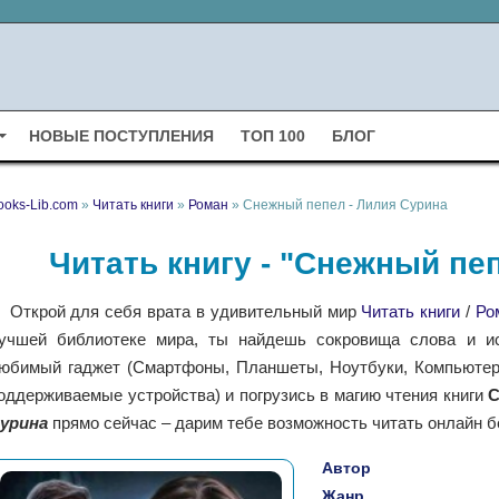
НОВЫЕ ПОСТУПЛЕНИЯ
ТОП 100
БЛОГ
ooks-Lib.com
»
Читать книги
»
Роман
» Снежный пепел - Лилия Сурина
Читать книгу - "Снежный пе
Открой для себя врата в удивительный мир
Читать книги
/
Ро
учшей библиотеке мира, ты найдешь сокровища слова и ис
юбимый гаджет (Смартфоны, Планшеты, Ноутбуки, Компьютеры,
оддерживаемые устройства) и погрузись в магию чтения книги
С
урина
прямо сейчас – дарим тебе возможность читать онлайн б
Автор
Жанр