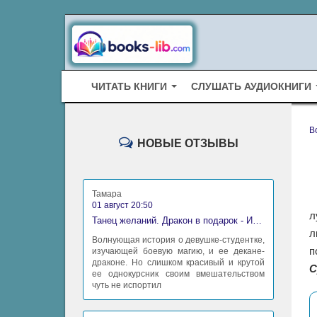
ЧИТАТЬ КНИГИ
СЛУШАТЬ АУДИОКНИГИ
B
НОВЫЕ ОТЗЫВЫ
Тамара
01 август 20:50
л
Танец желаний. Дракон в подарок - Ирина Алексеева
л
Волнующая история о девушке-студентке,
п
изучающей боевую магию, и ее декане-
драконе. Но слишком красивый и крутой
С
ее однокурсник своим вмешательством
чуть не испортил