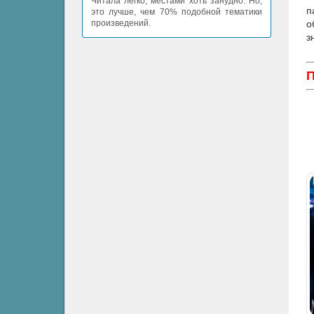
Читала легко, местами хоть занудно. Но,
п
это лучше, чем 70% подобной тематики
о
произведений.
з
П