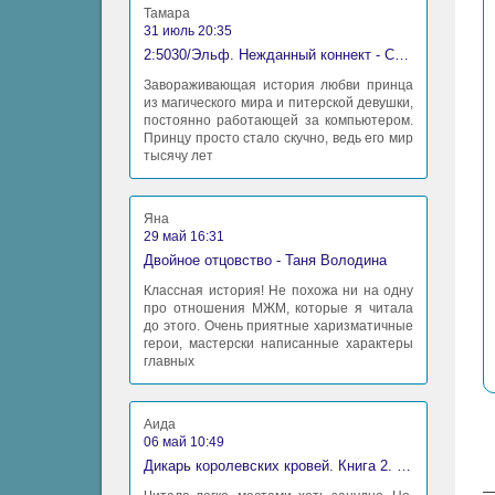
Тамара
31 июль 20:35
2:5030/Эльф. Нежданный коннект - Станислав Миков
Завораживающая история любви принца
из магического мира и питерской девушки,
постоянно работающей за компьютером.
Принцу просто стало скучно, ведь его мир
тысячу лет
Яна
29 май 16:31
Двойное отцовство - Таня Володина
Классная история! Не похожа ни на одну
про отношения МЖМ, которые я читала
до этого. Очень приятные харизматичные
герои, мастерски написанные характеры
главных
Аида
06 май 10:49
Дикарь королевских кровей. Книга 2. Леди-фаворитка - Анна Сергеевна Гаврилова
—