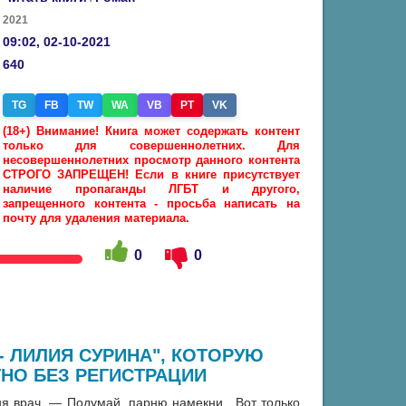
2021
09:02, 02-10-2021
640
TG
FB
TW
WA
VB
PT
VK
(18+) Внимание! Книга может содержать контент
только для совершеннолетних. Для
несовершеннолетних просмотр данного контента
СТРОГО ЗАПРЕЩЕН! Если в книге присутствует
наличие пропаганды ЛГБТ и другого,
запрещенного контента - просьба написать на
почту для удаления материала.
0
0
- ЛИЛИЯ СУРИНА", КОТОРУЮ
НО БЕЗ РЕГИСТРАЦИИ
ня врач. — Подумай, парню намекни…Вот только