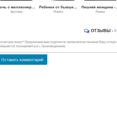
Ребенок от бывшего мужа - Анастасия Франц
Лишняя женщина - Ирина Шайлина
К Востоку от рая
Роман
Роман
Роман
ОТЗЫВЫ -
0
рочитали книгу? Предлагаем вам поделится своим впечатлением! Ваш отзыв 
обираются познакомиться с произведением.
Оставить комментарий