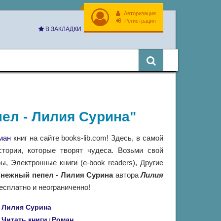
Авторизация
Регистрация
В ЗАКЛАДКИ
пел - Лилия Сурина"
ман
книг на сайте books-lib.com! Здесь, в самой
тории, которые творят чудеса. Возьми свой
 Электронные книги (e-book readers), Другие
нежный пепел - Лилия Сурина
автора
Лилия
есплатно и неограниченно!
Лилия Сурина
Читать книги
Роман
/