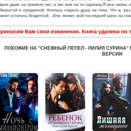
арня даже на примете нет, а эко мне не по карману.Я всю жизнь 
бманутой и преданной, боялась открыть душу не тому. Что ж, ра
начит останусь бездетной…Или, может, мой последний шанс на сча
риносим Вам свои извинения. Книга удалена по
ПОХОЖИЕ НА "СНЕЖНЫЙ ПЕПЕЛ - ЛИЛИЯ СУРИНА"
ВЕРСИИ