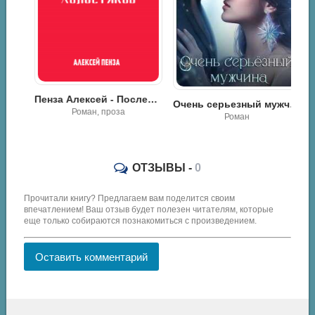
пасная девочка миллиардера - Инна Стужева
Пенза Алексей - Последний из холостяков
Очень серьезный мужчина - Мира Айрон
Роман, проза
Роман
ОТЗЫВЫ -
0
Прочитали книгу? Предлагаем вам поделится своим
впечатлением! Ваш отзыв будет полезен читателям, которые
еще только собираются познакомиться с произведением.
Оставить комментарий