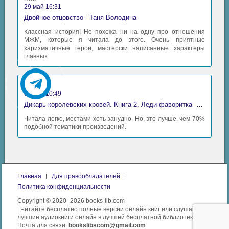
29 май 16:31
Двойное отцовство - Таня Володина
Классная история! Не похожа ни на одну про отношения
МЖМ, которые я читала до этого. Очень приятные
харизматичные герои, мастерски написанные характеры
главных
Аида
06 май 10:49
Дикарь королевских кровей. Книга 2. Леди-фаворитка - Анна Сергеевна Гаврилова
Читала легко, местами хоть занудно. Но, это лучше, чем 70%
подобной тематики произведений.
Главная
Для правообладателей
Политика конфиденциальности
Copyright © 2020–2026 books-lib.com
| Читайте бесплатно полные версии онлайн книг или слушайте
лучшие аудиокниги онлайн в лучшей бесплатной библиотеке.
Почта для связи:
bookslibscom@gmail.com