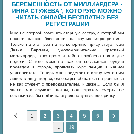
БЕРЕМЕННОСТЬ ОТ МИЛЛИАРДЕРА -
ИННА СТУЖЕВА", КОТОРУЮ МОЖНО
ЧИТАТЬ ОНЛАЙН БЕСПЛАТНО БЕЗ
РЕГИСТРАЦИИ
Мне не впервой заменять старшую сестру, с которой мы
похожи словно близняшки, на крутых мероприятиях.
Только на этот раз на vip-вечеринке присутствует сам
Давид Бергман, умопомрачительно красивый
миллиардер, в которого я тайно влюблена почти две
недели. С того момента, как он согласился, будучи
проездом в городе, прочитать курс лекций в нашем
университете. Теперь мне предстоит столкнуться с ним
лицом к лицу, под видом сестры, общаться на равных, а
не как студент с преподавателем, и даже… Если бы я
знала, что случится потом, под страхом смерти не
согласилась бы пойти на эту злополучную вечеринку.
1
2
3
4
5
6
...
19