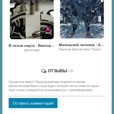
Маленький человек - Андрей Сергеевич Манохин
В тихом омуте - Виктория Платова
AlterGame. Книга 1. Первый Игрок - Андрей Нечаев
Научная фантастика / Разная литература
Детективы
ОТЗЫВЫ -
0
Прочитали книгу? Предлагаем вам поделится своим
впечатлением! Ваш отзыв будет полезен читателям, которые
еще только собираются познакомиться с произведением.
Оставить комментарий