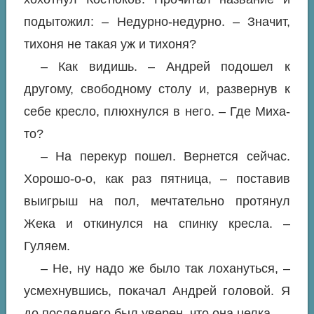
подытожил: – Недурно-недурно. – Значит,
тихоня не такая уж и тихоня?
– Как видишь. – Андрей подошел к
другому, свободному столу и, развернув к
себе кресло, плюхнулся в него. – Где Миха-
то?
– На перекур пошел. Вернется сейчас.
Хорошо-о-о, как раз пятница, – поставив
выигрыш на пол, мечтательно протянул
Жека и откинулся на спинку кресла. –
Гуляем.
– Не, ну надо же было так лохануться, –
усмехнувшись, покачал Андрей головой. Я
до последнего был уверен, что она целка.