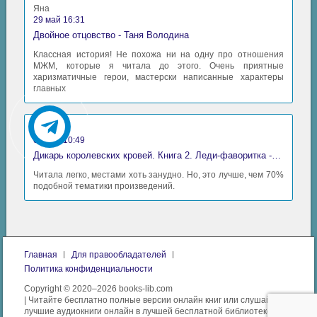
Яна
29 май 16:31
Двойное отцовство - Таня Володина
Классная история! Не похожа ни на одну про отношения
МЖМ, которые я читала до этого. Очень приятные
харизматичные герои, мастерски написанные характеры
главных
Аида
06 май 10:49
Дикарь королевских кровей. Книга 2. Леди-фаворитка - Анна Сергеевна Гаврилова
Читала легко, местами хоть занудно. Но, это лучше, чем 70%
подобной тематики произведений.
Главная
Для правообладателей
Политика конфиденциальности
Copyright © 2020–2026 books-lib.com
| Читайте бесплатно полные версии онлайн книг или слушайте
лучшие аудиокниги онлайн в лучшей бесплатной библиотеке.