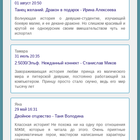
01 август 20:50
Танец желаний. Дракон в подарок - Ирина Алексеева
Волнующая история о девушке-студентке, изучающей
боевую магию, и ее декане-драконе. Но слишком красивый и
крутой ее однокурсник своим вмешательством чуть не
испортил
Тамара
31 июль 20:35
2:5030/Эльф. Нежданный коннект - Станислав Миков
Завораживающая история любви принца из магического
мира и питерской девушки, постоянно работающей за
компьютером. Принцу просто стало скучно, ведь его мир
тысячу лет
Яна
29 май 16:31
Двойное отцовство - Таня Володина
Классная история! Не похожа ни на одну про отношения
МЖМ, которые я читала до этого. Очень приятные
харизматичные герои, мастерски написанные характеры
главных