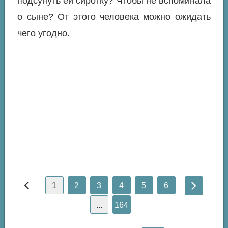
подсунуть ей сиротку? Чтобы не вспоминала
о сыне? От этого человека можно ожидать
чего угодно.
1
2
3
4
5
6
...
164