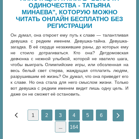
ОДИНОЧЕСТВА - ТАТЬЯНА
МИНАЕВА", КОТОРУЮ МОЖНО
ЧИТАТЬ ОНЛАЙН БЕСПЛАТНО БЕЗ
РЕГИСТРАЦИИ
Он думал, она откроет ему путь к славе — талантливая
девушка с редким именем. Девушка-тайна. Девушка-
загадка. В её сердце незажившие раны, до которых ему
не стоило дотрагиваться. Кто она? Детдомовская
девчонка с нежной улыбкой, которой не хватило шага,
чтобы выиграть Олимпийские игры, или обозленная на
весь белый свет стерва, жаждущая отплатить людям,
разрушившим её жизнь? Он думал, что она приведет его
к славе. Но она стала для него смыслом жизни. Только
вот девушка с редким именем видит лишь одну цель. И
даже он не сможет её остановить.
1
2
3
4
5
6
...
164