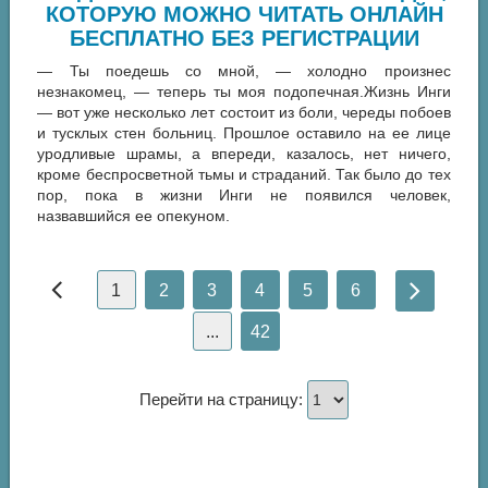
КОТОРУЮ МОЖНО ЧИТАТЬ ОНЛАЙН
БЕСПЛАТНО БЕЗ РЕГИСТРАЦИИ
— Ты поедешь со мной, — холодно произнес
незнакомец, — теперь ты моя подопечная.Жизнь Инги
— вот уже несколько лет состоит из боли, череды побоев
и тусклых стен больниц. Прошлое оставило на ее лице
уродливые шрамы, а впереди, казалось, нет ничего,
кроме беспросветной тьмы и страданий. Так было до тех
пор, пока в жизни Инги не появился человек,
назвавшийся ее опекуном.
1
2
3
4
5
6
...
42
Перейти на страницу: