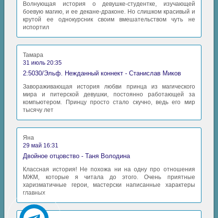
Волнующая история о девушке-студентке, изучающей
боевую магию, и ее декане-драконе. Но слишком красивый и
крутой ее однокурсник своим вмешательством чуть не
испортил
Тамара
31 июль 20:35
2:5030/Эльф. Нежданный коннект - Станислав Миков
Завораживающая история любви принца из магического
мира и питерской девушки, постоянно работающей за
компьютером. Принцу просто стало скучно, ведь его мир
тысячу лет
Яна
29 май 16:31
Двойное отцовство - Таня Володина
Классная история! Не похожа ни на одну про отношения
МЖМ, которые я читала до этого. Очень приятные
харизматичные герои, мастерски написанные характеры
главных