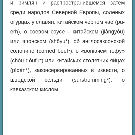
и римлян и распространившемся затем
среди народов Северной Европы, соленых
огурцах у славян, китайском черном чае
(pu-
erh),
о соевом соусе – китайском (
ji
à
ngy
ó
u
)
или японском (
sh
ō
yu*
), об англосаксонской
солонине
(corned beef*),
о «вонючем тофу»
(
ch
ò
u d
ò
ufu*
) или китайских столетних яйцах
(pídàn*),
законсервированных в извести, о
шведской сельди
(surströmming*),
о
кавказском кислом