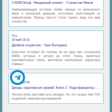
2:5030/Эльф. Нежданный коннект - Станислав Миков
Завораживающая история любви принца из магического
мира и питерской девушки, постоянно работающей за
компьютером. Принцу просто стало скучно, ведь его мир
тысячу лет
Яна
29 май 16:31
Двойное отцовство - Таня Володина
Классная история! Не похожа ни на одну про отношения
МЖМ, которые я читала до этого. Очень приятные
харизматичные герои, мастерски написанные характеры
главных
Аида
06 май 10:49
Дикарь королевских кровей. Книга 2. Леди-фаворитка - Анна Сергеевна Гаврилова
Читала легко, местами хоть занудно. Но, это лучше, чем 70%
подобной тематики произведений.