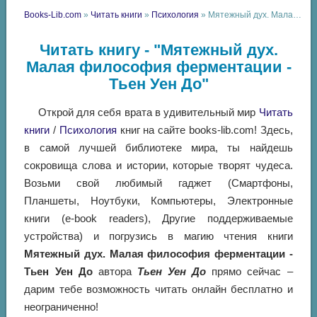
Books-Lib.com
»
Читать книги
»
Психология
» Мятежный дух. Малая философия ферментации - Тьен Уен До
Читать книгу - "Мятежный дух.
Малая философия ферментации -
Тьен Уен До"
Открой для себя врата в удивительный мир
Читать
книги
/
Психология
книг на сайте books-lib.com! Здесь,
в самой лучшей библиотеке мира, ты найдешь
сокровища слова и истории, которые творят чудеса.
Возьми свой любимый гаджет (Смартфоны,
Планшеты, Ноутбуки, Компьютеры, Электронные
книги (e-book readers), Другие поддерживаемые
устройства) и погрузись в магию чтения книги
Мятежный дух. Малая философия ферментации -
Тьен Уен До
автора
Тьен Уен До
прямо сейчас –
дарим тебе возможность читать онлайн бесплатно и
неограниченно!