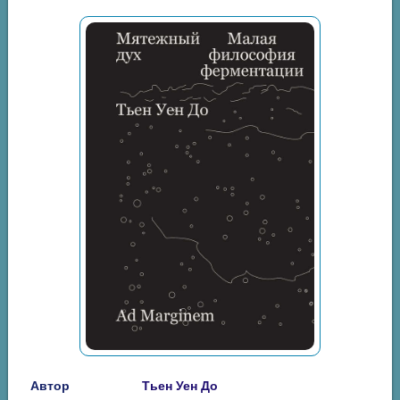
Автор
Тьен Уен До