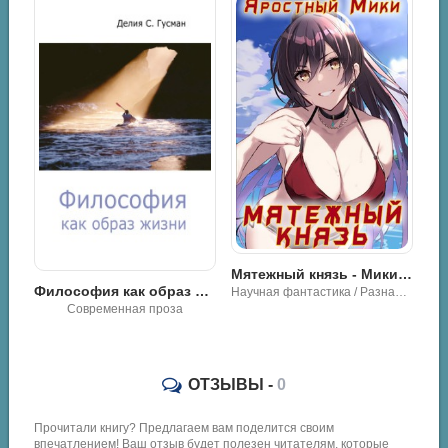
Мятежный князь - Мики Яростный
Роман / Эротик
Философия как образ жизни - Делия Стейнберг Гусман
Научная фантастика / Разная литература / Фэнтези
енная проза
ОТЗЫВЫ -
0
Прочитали книгу? Предлагаем вам поделится своим
впечатлением! Ваш отзыв будет полезен читателям, которые