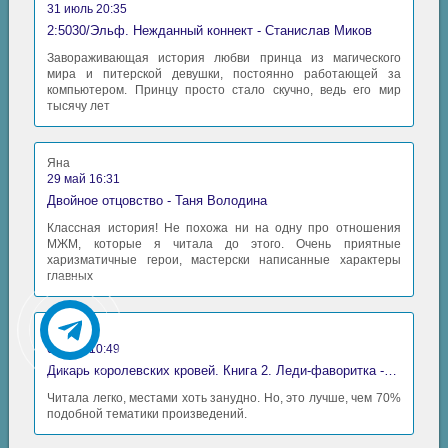
31 июль 20:35
2:5030/Эльф. Нежданный коннект - Станислав Миков
Завораживающая история любви принца из магического
мира и питерской девушки, постоянно работающей за
компьютером. Принцу просто стало скучно, ведь его мир
тысячу лет
Яна
29 май 16:31
Двойное отцовство - Таня Володина
Классная история! Не похожа ни на одну про отношения
МЖМ, которые я читала до этого. Очень приятные
харизматичные герои, мастерски написанные характеры
главных
Аида
06 май 10:49
Дикарь королевских кровей. Книга 2. Леди-фаворитка - Анна Сергеевна Гаврилова
Читала легко, местами хоть занудно. Но, это лучше, чем 70%
подобной тематики произведений.