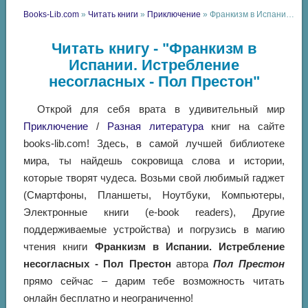
Books-Lib.com
»
Читать книги
»
Приключение
» Франкизм в Испании. Истребление несогласных - Пол Престон
Читать книгу - "Франкизм в
Испании. Истребление
несогласных - Пол Престон"
Открой для себя врата в удивительный мир
Приключение
/
Разная литература
книг на сайте
books-lib.com! Здесь, в самой лучшей библиотеке
мира, ты найдешь сокровища слова и истории,
которые творят чудеса. Возьми свой любимый гаджет
(Смартфоны, Планшеты, Ноутбуки, Компьютеры,
Электронные книги (e-book readers), Другие
поддерживаемые устройства) и погрузись в магию
чтения книги
Франкизм в Испании. Истребление
несогласных - Пол Престон
автора
Пол Престон
прямо сейчас – дарим тебе возможность читать
онлайн бесплатно и неограниченно!