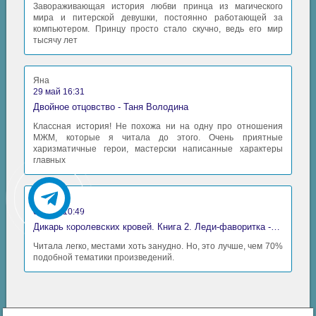
Завораживающая история любви принца из магического
мира и питерской девушки, постоянно работающей за
компьютером. Принцу просто стало скучно, ведь его мир
тысячу лет
Яна
29 май 16:31
Двойное отцовство - Таня Володина
Классная история! Не похожа ни на одну про отношения
МЖМ, которые я читала до этого. Очень приятные
харизматичные герои, мастерски написанные характеры
главных
Аида
06 май 10:49
Дикарь королевских кровей. Книга 2. Леди-фаворитка - Анна Сергеевна Гаврилова
Читала легко, местами хоть занудно. Но, это лучше, чем 70%
подобной тематики произведений.