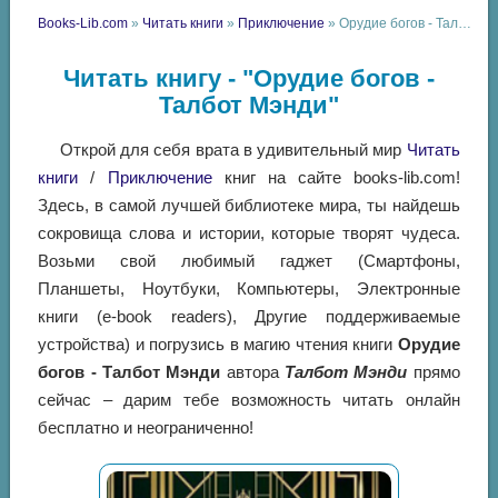
Books-Lib.com
»
Читать книги
»
Приключение
» Орудие богов - Талбот Мэнди
Читать книгу - "Орудие богов -
Талбот Мэнди"
Открой для себя врата в удивительный мир
Читать
книги
/
Приключение
книг на сайте books-lib.com!
Здесь, в самой лучшей библиотеке мира, ты найдешь
сокровища слова и истории, которые творят чудеса.
Возьми свой любимый гаджет (Смартфоны,
Планшеты, Ноутбуки, Компьютеры, Электронные
книги (e-book readers), Другие поддерживаемые
устройства) и погрузись в магию чтения книги
Орудие
богов - Талбот Мэнди
автора
Талбот Мэнди
прямо
сейчас – дарим тебе возможность читать онлайн
бесплатно и неограниченно!