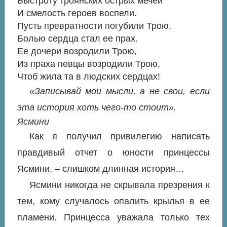
Быстроту троянских острых мечей
И смелость героев воспели.
Пусть превратности погубили Трою,
Болью сердца стал ее прах.
Ее дочери возродили Трою,
Из праха певцы возродили Трою,
Чтоб жила та в людских сердцах!
«Записывай мои мысли, а не свои, если
эта история хоть чего-то стоит».
Ясмини
Как я получил привилегию написать
правдивый отчет о юности принцессы
Ясмини, – слишком длинная история…
Ясмини никогда не скрывала презрения к
тем, кому случалось опалить крылья в ее
пламени. Принцесса уважала только тех