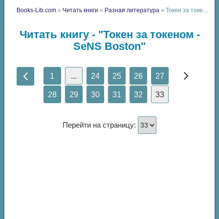
Books-Lib.com
»
Читать книги
»
Разная литература
» Токен за токеном - SeNS Boston
Читать книгу - "Токен за токеном -
SeNS Boston"
1
...
24
25
26
27
28
29
30
31
32
33
Перейти на страницу: