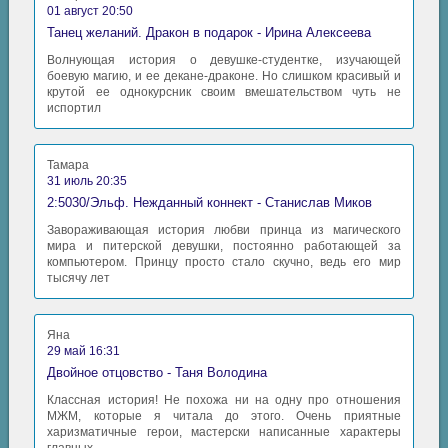
01 август 20:50
Танец желаний. Дракон в подарок - Ирина Алексеева
Волнующая история о девушке-студентке, изучающей
боевую магию, и ее декане-драконе. Но слишком красивый и
крутой ее однокурсник своим вмешательством чуть не
испортил
Тамара
31 июль 20:35
2:5030/Эльф. Нежданный коннект - Станислав Миков
Завораживающая история любви принца из магического
мира и питерской девушки, постоянно работающей за
компьютером. Принцу просто стало скучно, ведь его мир
тысячу лет
Яна
29 май 16:31
Двойное отцовство - Таня Володина
Классная история! Не похожа ни на одну про отношения
МЖМ, которые я читала до этого. Очень приятные
харизматичные герои, мастерски написанные характеры