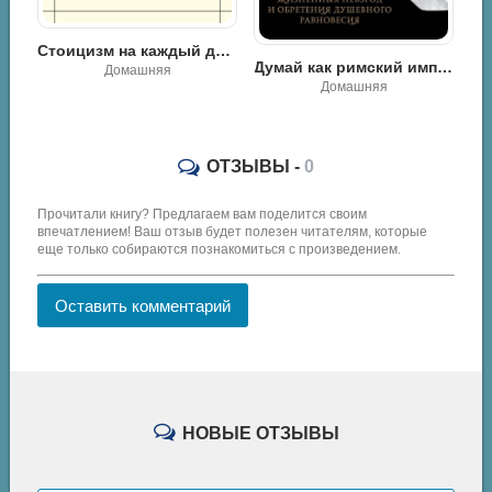
ицизм на каждый день. 366 размышлений о мудрости, воле и искусстве жить - Стивен Хансельман
Справедливость: решая, как поступить, ты определяешь свой путь - Райан Холидей
Думай как римский император. Стоическая философия Марка Аврелия для преодоления жизненных невзгод и обретения душевного равновесия - Дональд Робертсон
Психология
Домашняя
ОТЗЫВЫ -
0
Прочитали книгу? Предлагаем вам поделится своим
впечатлением! Ваш отзыв будет полезен читателям, которые
еще только собираются познакомиться с произведением.
Оставить комментарий
НОВЫЕ ОТЗЫВЫ