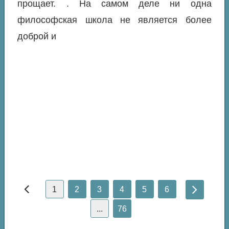
прощает. . На самом деле ни одна
философская школа не является более
доброй и
1
2
3
4
5
6
...
76