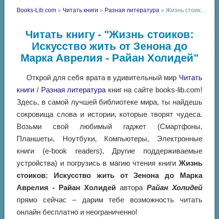
Books-Lib.com
»
Читать книги
»
Разная литература
» Жизнь стоиков: Искусство жить от Зенона до Марка Аврелия - Райан Холидей
Читать книгу - "Жизнь стоиков:
Искусство жить от Зенона до
Марка Аврелия - Райан Холидей"
Открой для себя врата в удивительный мир
Читать
книги
/
Разная литература
книг на сайте books-lib.com!
Здесь, в самой лучшей библиотеке мира, ты найдешь
сокровища слова и истории, которые творят чудеса.
Возьми свой любимый гаджет (Смартфоны,
Планшеты, Ноутбуки, Компьютеры, Электронные
книги (e-book readers), Другие поддерживаемые
устройства) и погрузись в магию чтения книги
Жизнь
стоиков: Искусство жить от Зенона до Марка
Аврелия - Райан Холидей
автора
Райан Холидей
прямо сейчас – дарим тебе возможность читать
онлайн бесплатно и неограниченно!