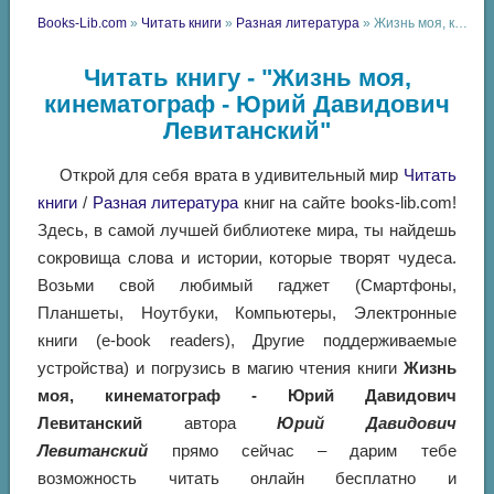
Books-Lib.com
»
Читать книги
»
Разная литература
» Жизнь моя, кинематограф - Юрий Давидович Левитанский
Читать книгу - "Жизнь моя,
кинематограф - Юрий Давидович
Левитанский"
Открой для себя врата в удивительный мир
Читать
книги
/
Разная литература
книг на сайте books-lib.com!
Здесь, в самой лучшей библиотеке мира, ты найдешь
сокровища слова и истории, которые творят чудеса.
Возьми свой любимый гаджет (Смартфоны,
Планшеты, Ноутбуки, Компьютеры, Электронные
книги (e-book readers), Другие поддерживаемые
устройства) и погрузись в магию чтения книги
Жизнь
моя, кинематограф - Юрий Давидович
Левитанский
автора
Юрий Давидович
Левитанский
прямо сейчас – дарим тебе
возможность читать онлайн бесплатно и