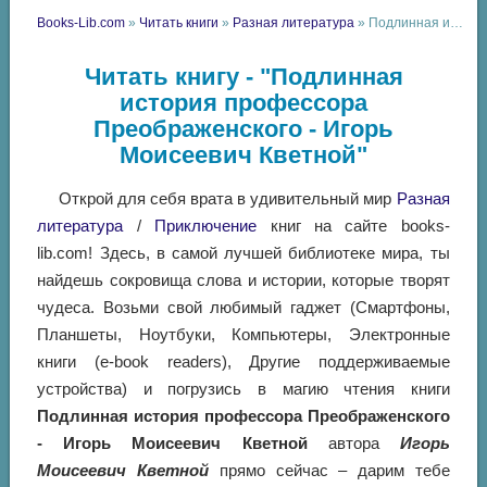
Books-Lib.com
»
Читать книги
»
Разная литература
» Подлинная история профессора Преображенского - Игорь Моисеевич Кветной
Читать книгу - "Подлинная
история профессора
Преображенского - Игорь
Моисеевич Кветной"
Открой для себя врата в удивительный мир
Разная
литература
/
Приключение
книг на сайте books-
lib.com! Здесь, в самой лучшей библиотеке мира, ты
найдешь сокровища слова и истории, которые творят
чудеса. Возьми свой любимый гаджет (Смартфоны,
Планшеты, Ноутбуки, Компьютеры, Электронные
книги (e-book readers), Другие поддерживаемые
устройства) и погрузись в магию чтения книги
Подлинная история профессора Преображенского
- Игорь Моисеевич Кветной
автора
Игорь
Моисеевич Кветной
прямо сейчас – дарим тебе