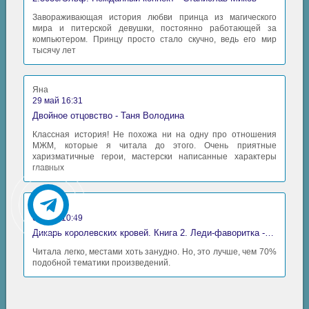
Завораживающая история любви принца из магического
мира и питерской девушки, постоянно работающей за
компьютером. Принцу просто стало скучно, ведь его мир
тысячу лет
Яна
29 май 16:31
Двойное отцовство - Таня Володина
Классная история! Не похожа ни на одну про отношения
МЖМ, которые я читала до этого. Очень приятные
харизматичные герои, мастерски написанные характеры
главных
Аида
06 май 10:49
Дикарь королевских кровей. Книга 2. Леди-фаворитка - Анна Сергеевна Гаврилова
Читала легко, местами хоть занудно. Но, это лучше, чем 70%
подобной тематики произведений.