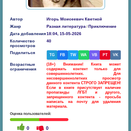
Автор
Игорь Моисеевич Кветной
Жанр
Разная литература
Приключение
/
Дата добавления
18:04, 15-05-2026
Количество
40
просмотров
Поделиться
TG
FB
TW
WA
VB
PT
VK
Возрастные
(18+) Внимание! Книга может
ограничения
содержать контент только для
совершеннолетних. Для
несовершеннолетних просмотр
данного контента СТРОГО ЗАПРЕЩЕН!
Если в книге присутствует наличие
пропаганды ЛГБТ и другого,
запрещенного контента - просьба
написать на почту для удаления
материала.
Оценка пользователей:
0
0