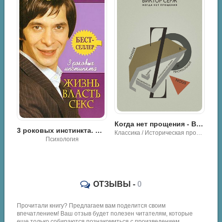
Булгаков Михаил - Собачье сердце
Когда нет прощения - Виктор Серж
а. Жизнь, власть, секс - Андрей Курпатов
Классика
Классика / Историческая проза / Разная литература
ОТЗЫВЫ -
0
Прочитали книгу? Предлагаем вам поделится своим
впечатлением! Ваш отзыв будет полезен читателям, которые
еще только собираются познакомиться с произведением.