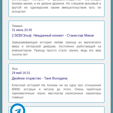
боевую магию, и ее декане-драконе. Но слишком красивый и
крутой ее однокурсник своим вмешательством чуть не
испортил
Тамара
31 июль 20:35
2:5030/Эльф. Нежданный коннект - Станислав Миков
Завораживающая история любви принца из магического
мира и питерской девушки, постоянно работающей за
компьютером. Принцу просто стало скучно, ведь его мир
тысячу лет
Яна
29 май 16:31
Двойное отцовство - Таня Володина
Классная история! Не похожа ни на одну про отношения
МЖМ, которые я читала до этого. Очень приятные
харизматичные герои, мастерски написанные характеры
главных
Аида