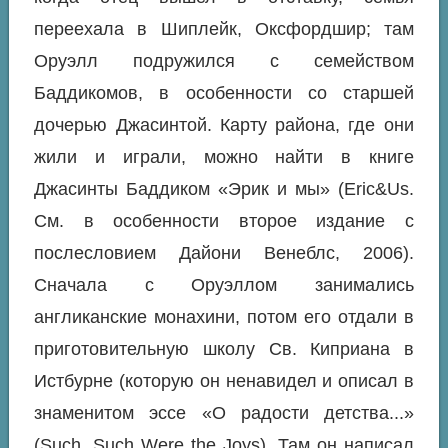
переехала в Шиплейк, Оксфордшир; там
Оруэлл подружился с семейством
Баддикомов, в особенности со старшей
дочерью Джасинтой. Карту района, где они
жили и играли, можно найти в книге
Джасинты Баддиком «Эрик и мы» (
Eric&Us
.
См. в особенности второе издание с
послесловием Дайони Венеблс, 2006).
Сначала с Оруэллом занимались
англиканские монахини, потом его отдали в
приготовительную школу Св. Киприана в
Истбурне (которую он ненавидел и описал в
знаменитом эссе «О радости детства...»
(Such, Such Were the Joys). Там он написал