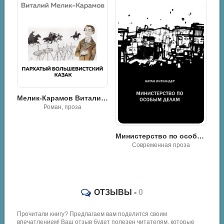
рор
Мелик-Карамов Виталий - Пархатый Большевистский Казак
Роман, проза
Министерство по особым делам - Натан Энгландер
Современная проза
ОТЗЫВЫ -
0
Прочитали книгу? Предлагаем вам поделится своим
впечатлением! Ваш отзыв будет полезен читателям, которые