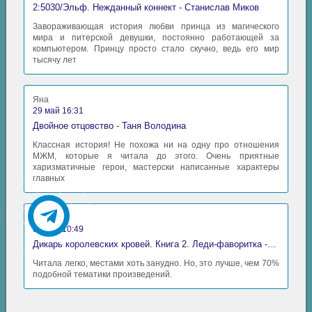
2:5030/Эльф. Нежданный коннект - Станислав Миков
Завораживающая история любви принца из магического
мира и питерской девушки, постоянно работающей за
компьютером. Принцу просто стало скучно, ведь его мир
тысячу лет
Яна
29 май 16:31
Двойное отцовство - Таня Володина
Классная история! Не похожа ни на одну про отношения
МЖМ, которые я читала до этого. Очень приятные
харизматичные герои, мастерски написанные характеры
главных
Аида
06 май 10:49
Дикарь королевских кровей. Книга 2. Леди-фаворитка - Анна Сергеевна Гаврилова
Читала легко, местами хоть занудно. Но, это лучше, чем 70%
подобной тематики произведений.