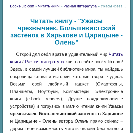
Books-Lib.com
»
Читать книги
»
Разная литература
» Ужасы чрезвычаек. Большевистский застенок в Харькове и Царицыне - Олень
Читать книгу - "Ужасы
чрезвычаек. Большевистский
застенок в Харькове и Царицыне -
Олень"
Открой для себя врата в удивительный мир
Читать
книги
/
Разная литература
книг на сайте books-lib.com!
Здесь, в самой лучшей библиотеке мира, ты найдешь
сокровища слова и истории, которые творят чудеса.
Возьми свой любимый гаджет (Смартфоны,
Планшеты, Ноутбуки, Компьютеры, Электронные
книги (e-book readers), Другие поддерживаемые
устройства) и погрузись в магию чтения книги
Ужасы
чрезвычаек. Большевистский застенок в Харькове
и Царицыне - Олень
автора
Олень
прямо сейчас –
дарим тебе возможность читать онлайн бесплатно и