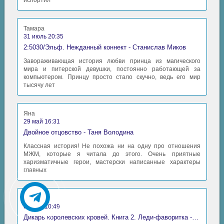
испортил
Тамара
31 июль 20:35
2:5030/Эльф. Нежданный коннект - Станислав Миков
Завораживающая история любви принца из магического
мира и питерской девушки, постоянно работающей за
компьютером. Принцу просто стало скучно, ведь его мир
тысячу лет
Яна
29 май 16:31
Двойное отцовство - Таня Володина
Классная история! Не похожа ни на одну про отношения
МЖМ, которые я читала до этого. Очень приятные
харизматичные герои, мастерски написанные характеры
главных
Аида
06 май 10:49
Дикарь королевских кровей. Книга 2. Леди-фаворитка - Анна Сергеевна Гаврилова