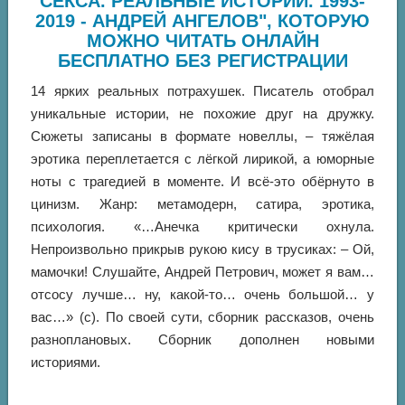
СЕКСА. РЕАЛЬНЫЕ ИСТОРИИ. 1993-
2019 - АНДРЕЙ АНГЕЛОВ", КОТОРУЮ
МОЖНО ЧИТАТЬ ОНЛАЙН
БЕСПЛАТНО БЕЗ РЕГИСТРАЦИИ
14 ярких реальных потрахушек. Писатель отобрал
уникальные истории, не похожие друг на дружку.
Сюжеты записаны в формате новеллы, – тяжёлая
эротика переплетается с лёгкой лирикой, а юморные
ноты с трагедией в моменте. И всё-это обёрнуто в
цинизм. Жанр: метамодерн, сатира, эротика,
психология. «…Анечка критически охнула.
Непроизвольно прикрыв рукою кису в трусиках: – Ой,
мамочки! Слушайте, Андрей Петрович, может я вам…
отсосу лучше… ну, какой-то… очень большой… у
вас…» (с). По своей сути, сборник рассказов, очень
разноплановых. Сборник дополнен новыми
историями.