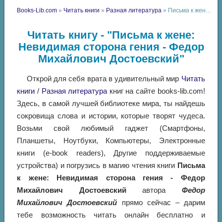
Books-Lib.com
»
Читать книги
»
Разная литература
» Письма к жене: Невидимая сторона гения - Федор Михайлович Достоевский
Читать книгу - "Письма к жене:
Невидимая сторона гения - Федор
Михайлович Достоевский"
Открой для себя врата в удивительный мир
Читать
книги
/
Разная литература
книг на сайте books-lib.com!
Здесь, в самой лучшей библиотеке мира, ты найдешь
сокровища слова и истории, которые творят чудеса.
Возьми свой любимый гаджет (Смартфоны,
Планшеты, Ноутбуки, Компьютеры, Электронные
книги (e-book readers), Другие поддерживаемые
устройства) и погрузись в магию чтения книги
Письма
к жене: Невидимая сторона гения - Федор
Михайлович Достоевский
автора
Федор
Михайлович Достоевский
прямо сейчас – дарим
тебе возможность читать онлайн бесплатно и