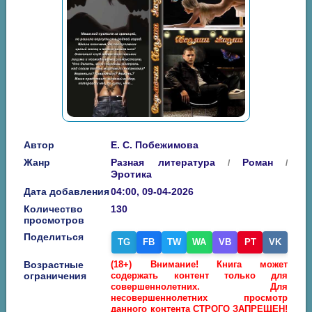
Автор
Е. С. Побежимова
Жанр
Разная литература
Роман
/
/
Эротика
Дата добавления
04:00, 09-04-2026
Количество
130
просмотров
Поделиться
TG
FB
TW
WA
VB
PT
VK
Возрастные
(18+) Внимание! Книга может
ограничения
содержать контент только для
совершеннолетних. Для
несовершеннолетних просмотр
данного контента СТРОГО ЗАПРЕЩЕН!