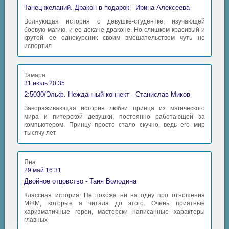
Танец желаний. Дракон в подарок - Ирина Алексеева
Волнующая история о девушке-студентке, изучающей
боевую магию, и ее декане-драконе. Но слишком красивый и
крутой ее однокурсник своим вмешательством чуть не
испортил
Тамара
31 июль 20:35
2:5030/Эльф. Нежданный коннект - Станислав Миков
Завораживающая история любви принца из магического
мира и питерской девушки, постоянно работающей за
компьютером. Принцу просто стало скучно, ведь его мир
тысячу лет
Яна
29 май 16:31
Двойное отцовство - Таня Володина
Классная история! Не похожа ни на одну про отношения
МЖМ, которые я читала до этого. Очень приятные
харизматичные герои, мастерски написанные характеры
главных