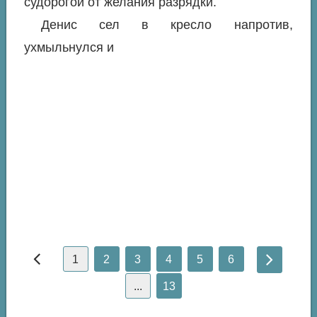
судорогой от желания разрядки.
Денис сел в кресло напротив,
ухмыльнулся и
1
2
3
4
5
6
...
13