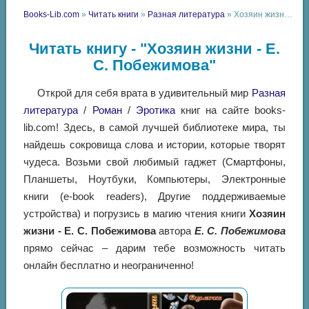
Books-Lib.com
»
Читать книги
»
Разная литература
» Хозяин жизни - Е. С. Побежимова
Читать книгу - "Хозяин жизни - Е.
С. Побежимова"
Открой для себя врата в удивительный мир
Разная
литература
/
Роман
/
Эротика
книг на сайте books-
lib.com! Здесь, в самой лучшей библиотеке мира, ты
найдешь сокровища слова и истории, которые творят
чудеса. Возьми свой любимый гаджет (Смартфоны,
Планшеты, Ноутбуки, Компьютеры, Электронные
книги (e-book readers), Другие поддерживаемые
устройства) и погрузись в магию чтения книги
Хозяин
жизни - Е. С. Побежимова
автора
Е. С. Побежимова
прямо сейчас – дарим тебе возможность читать
онлайн бесплатно и неограниченно!