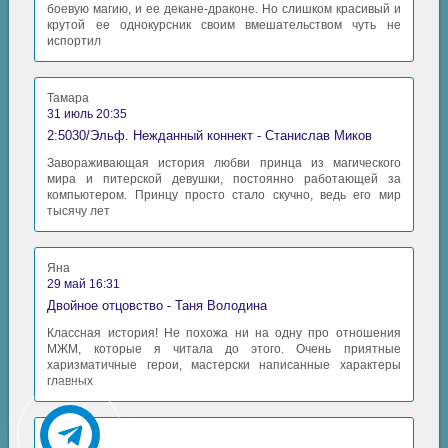
боевую магию, и ее декане-драконе. Но слишком красивый и
крутой ее однокурсник своим вмешательством чуть не
испортил
Тамара
31 июль 20:35
2:5030/Эльф. Нежданный коннект - Станислав Миков
Завораживающая история любви принца из магического
мира и питерской девушки, постоянно работающей за
компьютером. Принцу просто стало скучно, ведь его мир
тысячу лет
Яна
29 май 16:31
Двойное отцовство - Таня Володина
Классная история! Не похожа ни на одну про отношения
МЖМ, которые я читала до этого. Очень приятные
харизматичные герои, мастерски написанные характеры
главных
Аида