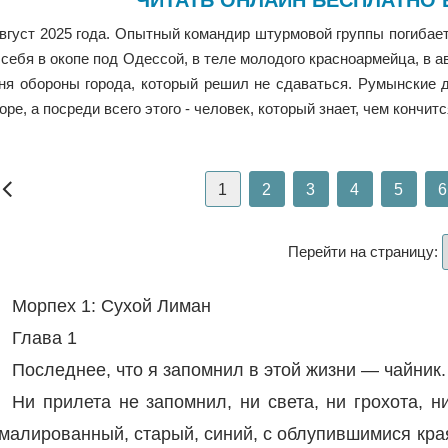
ЧИТАТЬ ОНЛАЙН БЕСПЛАТНО 
вгуст 2025 года. Опытный командир штурмовой группы погибает
 себя в окопе под Одессой, в теле молодого красноармейца, в а
ня обороны города, который решил не сдаваться. Румынские д
оре, а посреди всего этого - человек, который знает, чем кончитс
1
2
3
4
5
6
Перейти на страницу:
Морпех 1: Сухой Лиман
Глава 1
Последнее, что я запомнил в этой жизни — чайник.
Ни прилета не запомнил, ни света, ни грохота, 
малированный, старый, синий, с облупившимися кра