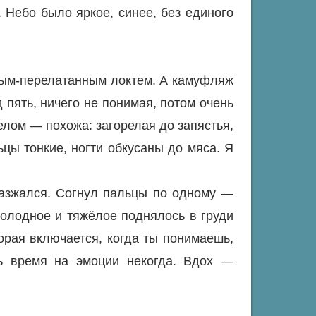
 Небо было яркое, синее, без единого
аным-перелатанным локтем. А камуфляж
д пять, ничего не понимая, потом очень
елом — похожа: загорелая до запястья,
ьцы тонкие, ногти обкусаны до мяса. Я
Разжался. Согнул пальцы по одному —
холодное и тяжёлое поднялось в груди
торая включается, когда ты понимаешь,
ть время на эмоции некогда. Вдох —