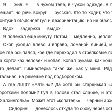
Я — жив. Я — в чужом теле, в чужой одежде. В п
ешает, но речь вокруг — русская. Кто-то ходит, что
онтузия объясняет гул и дезориентацию, но не объяс
Вдох — задержка — выдох.
Я полежал ещё минуту. Потом — медленно, цепляяс
Окоп уходил влево и вправо, ломаной линией, м
ое-где осыпался, кое-где переходил в стрелковые п
а корточках человек и копал. Копал руками, как кош
то делает. Гимнастёрка такая же, как у меня. Ря
тальная, на ремешке под подбородком.
А где ЛШЗ? «Алтын»? Да хотя бы старенькая «
ороткими полями? Гул в голове стал слабее, и эт
Халхинголка». Может этот «копатель» — черный арх
— Сидорин! — донеслось откуда-то сбоку через ост