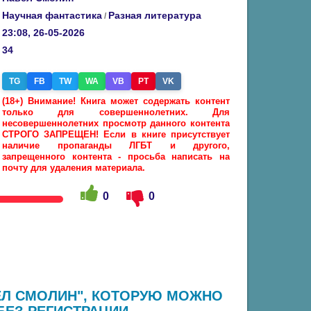
Научная фантастика
Разная литература
/
23:08, 26-05-2026
34
TG
FB
TW
WA
VB
PT
VK
(18+) Внимание! Книга может содержать контент
только для совершеннолетних. Для
несовершеннолетних просмотр данного контента
СТРОГО ЗАПРЕЩЕН! Если в книге присутствует
наличие пропаганды ЛГБТ и другого,
запрещенного контента - просьба написать на
почту для удаления материала.
0
0
ВЕЛ СМОЛИН", КОТОРУЮ МОЖНО