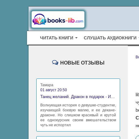
ЧИТАТЬ КНИГИ
СЛУШАТЬ АУДИОКНИГИ
B
НОВЫЕ ОТЗЫВЫ
Тамара
01 август 20:50
l
Танец желаний. Дракон в подарок - Ирина Алексеева
ч
Волнующая история о девушке-студентке,
b
изучающей боевую магию, и ее декане-
драконе. Но слишком красивый и крутой
С
ее однокурсник своим вмешательством
чуть не испортил
н