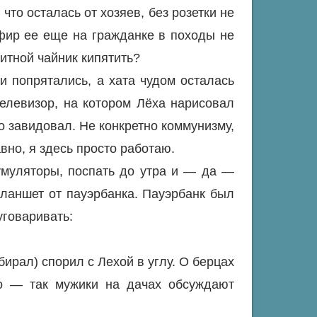
что осталась от хозяев, без розетки не
фир ее еще на гражданке в походы не
итной чайник кипятить?
 попрятались, а хата чудом осталась
телевизор, на котором Лёха нарисовал
о завидовал. Не конкретно коммунизму,
но, я здесь просто работаю.
умуляторы, поспать до утра и — да —
планшет от пауэрбанка. Пауэрбанк был
уговаривать:
бирал) спорил с Лехой в углу. О берцах
но — так мужики на дачах обсуждают