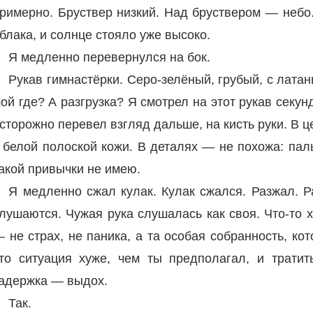
римерно. Бруствер низкий. Над бруствером — небо.
блака, и солнце стояло уже высоко.
Я медленно перевернулся на бок.
Рукав гимнастёрки. Серо-зелёный, грубый, с лат
ой где? А разгрузка? Я смотрел на этот рукав секун
сторожно перевел взгляд дальше, на кисть руки. В ц
 белой полоской кожи. В деталях — не похожа: пал
акой привычки не имею.
Я медленно сжал кулак. Кулак сжался. Разжал. 
лушаются. Чужая рука слушалась как своя. Что-то 
 не страх, не паника, а та особая собранность, ко
то ситуация хуже, чем ты предполагал, и трати
адержка — выдох.
Так.