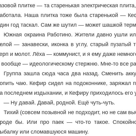
азовой плитке — та старенькая электрическая плита, 
аботала. Наша плитка тоже была старенькой — Ке
дин год таскал. Сам же шутил — может шашкой терм
Южная окраина Работино. Жители давно ушли или
елой — занавески, иконка в углу, старый пузатый 
ерп и молот. Лёха — коммунист, и я ему даже немног
 вообще — идеологическому стержню. Мне-то все рав
Группа зашла сюда часа два назад. Сменить акк
опить чаю. Кефир сидел на подоконнике, заряжал 
а последнем издыхании, и Кефиру приходилось его 
— Ну давай. Давай, родной. Ещё чуть-чуть.
Тихий (совсем позывной не подходит, но не сам вы
роде бы. Или про паек — что-то такое. Спокой
ыбалку или сломавшуюся машину.