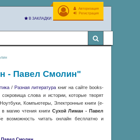
Авторизация
Регистрация
В ЗАКЛАДКИ
олин
ан - Павел Смолин"
тика
/
Разная литература
книг на сайте books-
 сокровища слова и истории, которые творят
оутбуки, Компьютеры, Электронные книги (e-
ь в магию чтения книги
Сухой Лиман - Павел
е возможность читать онлайн бесплатно и
Павел Смолин