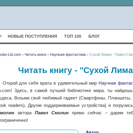
НОВЫЕ ПОСТУПЛЕНИЯ
ТОП 100
БЛОГ
ooks-Lib.com
»
Читать книги
»
Научная фантастика
» Сухой Лиман - Павел См
Читать книгу - "Сухой Лим
Открой для себя врата в удивительный мир
Научная фантас
ib.com! Здесь, в самой лучшей библиотеке мира, ты найдешь
удеса. Возьми свой любимый гаджет (Смартфоны, Планшеты, Н
ook readers), Другие поддерживаемые устройства) и погрузис
молин
автора
Павел Смолин
прямо сейчас – дарим теб
еограниченно!
Автор