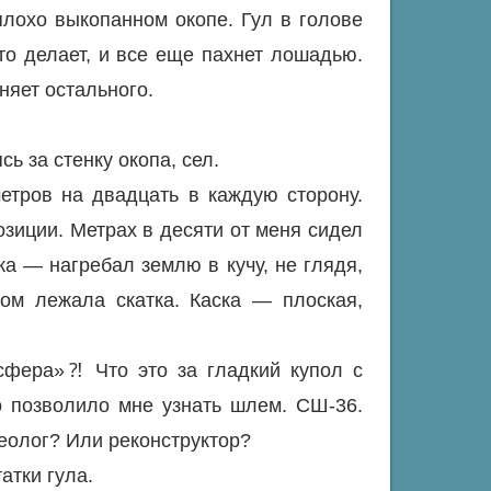
лохо выкопанном окопе. Гул в голове
-то делает, и все еще пахнет лошадью.
няет остального.
ь за стенку окопа, сел.
етров на двадцать в каждую сторону.
озиции. Метрах в десяти от меня сидел
ка — нагребал землю в кучу, не глядя,
дом лежала скатка. Каска — плоская,
сфера»⁈ Что это за гладкий купол с
о позволило мне узнать шлем. СШ-36.
еолог? Или реконструктор?
атки гула.