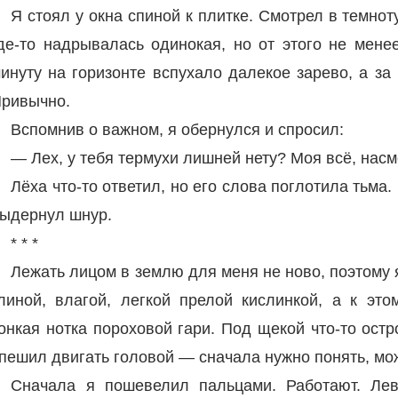
Я стоял у окна спиной к плитке. Смотрел в темнот
де-то надрывалась одинокая, но от этого не мене
инуту на горизонте вспухало далекое зарево, а за
ривычно.
Вспомнив о важном, я обернулся и спросил:
— Лех, у тебя термухи лишней нету? Моя всё, насм
Лёха что-то ответил, но его слова поглотила тьма. 
ыдернул шнур.
* * *
Лежать лицом в землю для меня не ново, поэтому я
линой, влагой, легкой прелой кислинкой, а к эт
онкая нотка пороховой гари. Под щекой что-то остро
пешил двигать головой — сначала нужно понять, мо
Сначала я пошевелил пальцами. Работают. Ле