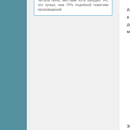
Читала легко, местами хоть занудно. Но,
это лучше, чем 70% подобной тематики
А
произведений.
в
д
м
э