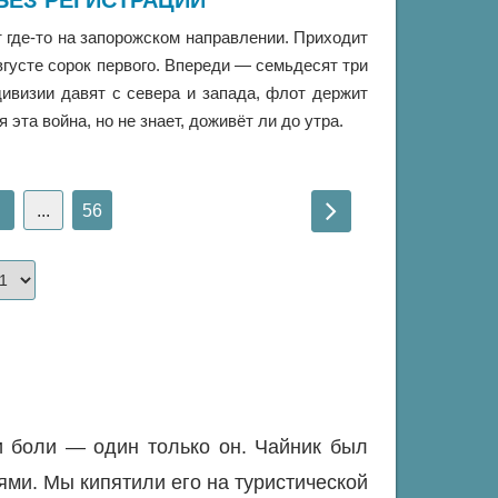
БЕЗ РЕГИСТРАЦИИ
 где-то на запорожском направлении. Приходит
вгусте сорок первого. Впереди — семьдесят три
ивизии давят с севера и запада, флот держит
я эта война, но не знает, доживёт ли до утра.
...
56
ни боли — один только он. Чайник был
ями. Мы кипятили его на туристической