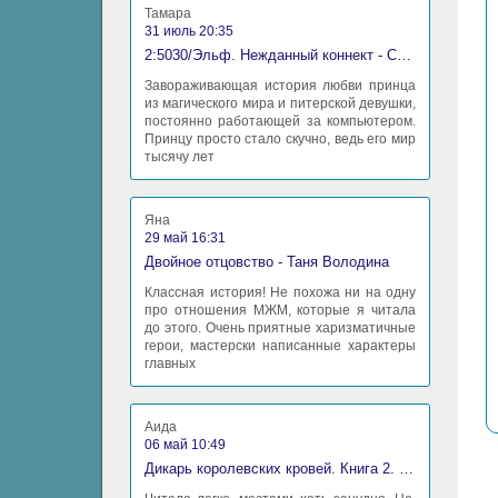
Тамара
31 июль 20:35
2:5030/Эльф. Нежданный коннект - Станислав Миков
Завораживающая история любви принца
из магического мира и питерской девушки,
постоянно работающей за компьютером.
Принцу просто стало скучно, ведь его мир
тысячу лет
Яна
29 май 16:31
Двойное отцовство - Таня Володина
Классная история! Не похожа ни на одну
про отношения МЖМ, которые я читала
до этого. Очень приятные харизматичные
герои, мастерски написанные характеры
главных
Аида
06 май 10:49
Дикарь королевских кровей. Книга 2. Леди-фаворитка - Анна Сергеевна Гаврилова