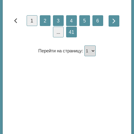
1
2
3
4
5
6
...
41
Перейти на страницу: