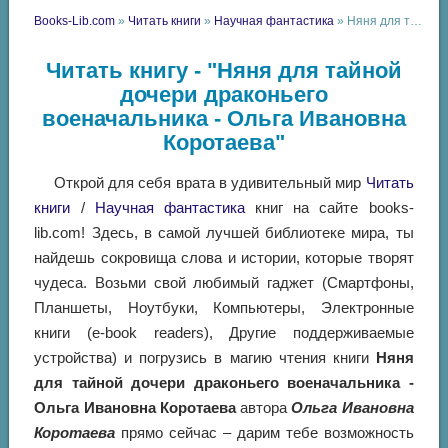
Books-Lib.com
»
Читать книги
»
Научная фантастика
» Няня для тайной дочери драконьего военачальника - Ольга Ивановна Коротаева
Читать книгу - "Няня для тайной
дочери драконьего
военачальника - Ольга Ивановна
Коротаева"
Открой для себя врата в удивительный мир
Читать
книги
/
Научная фантастика
книг на сайте books-
lib.com! Здесь, в самой лучшей библиотеке мира, ты
найдешь сокровища слова и истории, которые творят
чудеса. Возьми свой любимый гаджет (Смартфоны,
Планшеты, Ноутбуки, Компьютеры, Электронные
книги (e-book readers), Другие поддерживаемые
устройства) и погрузись в магию чтения книги
Няня
для тайной дочери драконьего военачальника -
Ольга Ивановна Коротаева
автора
Ольга Ивановна
Коротаева
прямо сейчас – дарим тебе возможность