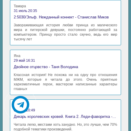
Тамара
31 июль 20:35
2:5030/Эльф. Нежданный коннект - Станислав Миков
Завораживающая история любви принца из магического
мира и питерской девушки, постоянно работающей за
компьютером. Принцу просто стало скучно, ведь его мир
тысячу лет
Яна
29 май 16:31
Двойное отцовство - Таня Володина
Классная история! Не похожа ни на одну про отношения
МЖМ, которые я читала до этого. Очень приятные
харизматичные герои, мастерски написанные характеры
главных
Аида
06 май 10:49
Дикарь королевских кровей. Книга 2. Леди-фаворитка - Анна Сергеевна Гаврилова
Читала легко, местами хоть занудно. Но, это лучше, чем 70%
подобной тематики произведений.