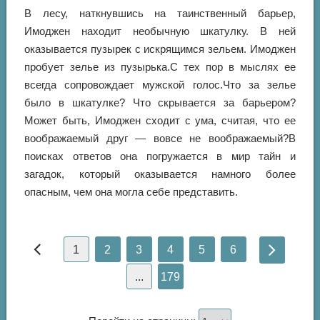
В лесу, наткнувшись на таинственный барьер,
Имоджен находит необычную шкатулку. В ней
оказывается пузырек с искрящимся зельем. Имоджен
пробует зелье из пузырька.С тех пор в мыслях ее
всегда сопровождает мужской голос.Что за зелье
было в шкатулке? Что скрывается за барьером?
Может быть, Имоджен сходит с ума, считая, что ее
воображаемый друг — вовсе не воображаемый?В
поисках ответов она погружается в мир тайн и
загадок, который оказывается намного более
опасным, чем она могла себе представить.
1
2
3
4
5
6
...
179