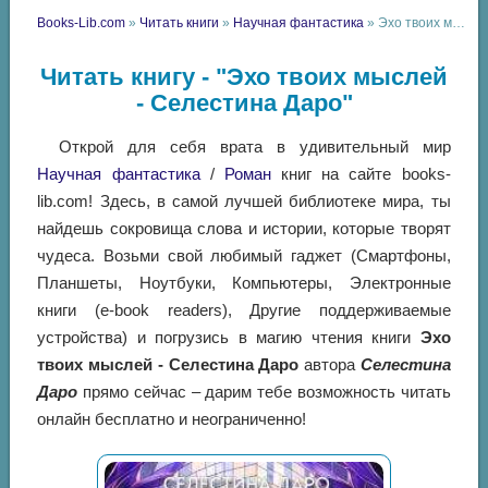
Books-Lib.com
»
Читать книги
»
Научная фантастика
» Эхо твоих мыслей - Селестина Даро
Читать книгу - "Эхо твоих мыслей
- Селестина Даро"
Открой для себя врата в удивительный мир
Научная фантастика
/
Роман
книг на сайте books-
lib.com! Здесь, в самой лучшей библиотеке мира, ты
найдешь сокровища слова и истории, которые творят
чудеса. Возьми свой любимый гаджет (Смартфоны,
Планшеты, Ноутбуки, Компьютеры, Электронные
книги (e-book readers), Другие поддерживаемые
устройства) и погрузись в магию чтения книги
Эхо
твоих мыслей - Селестина Даро
автора
Селестина
Даро
прямо сейчас – дарим тебе возможность читать
онлайн бесплатно и неограниченно!