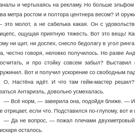
аналы и чертыхаясь на рекламу. Но больше эльфом 
ва метра ростом и полтора центнера весом? И оруж
 это молот, а не сабелька какая. Он с удовольст
ицепс, ощущая приятную тяжесть. Вот это вещь! Ка
ому ни щит, ни доспех, снесло бедолагу в угол ринга
а, честно говоря, неловко получилось. Но разве А
осчитать, и про стойку совсем забыл? Выставил 
ружинил. Вот и получил ускорение со свободным па
О, Настёна идёт. И что там гейм-мастер решил?
ваться Антариэль, довольно усмехалась.
— Всё норм, — заверила она, подойдя ближе. — Иг
е отрицает, если что. Подставился по-глупому, вот и
— Да не вопрос, — пожал плечами двухметровый
искаря осталось.