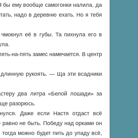
 бы ему вообще самогонки налила, да
тать, надо в деревню ехать. Но я тебя
чмокнул её в губы. Та пихнула его в
ула.
пять-на-пять замес намечается. В центр
 длинную рукоять. — Ща эти всадники
астеру два литра «Белой лошади» за
бще разорюсь.
улся. Даже если Настя отдаст всё
ё равно не быть. Победу над орками он
 тогда можно будет пить до упаду всё,