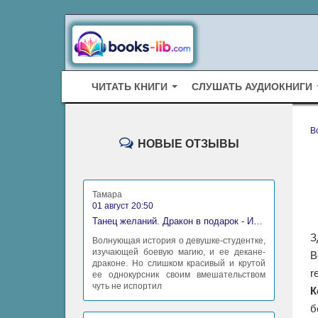
ЧИТАТЬ КНИГИ
СЛУШАТЬ АУДИОКНИГИ
B
НОВЫЕ ОТЗЫВЫ
Тамара
01 август 20:50
Танец желаний. Дракон в подарок - Ирина Алексеева
З
Волнующая история о девушке-студентке,
изучающей боевую магию, и ее декане-
В
драконе. Но слишком красивый и крутой
r
ее однокурсник своим вмешательством
чуть не испортил
К
б