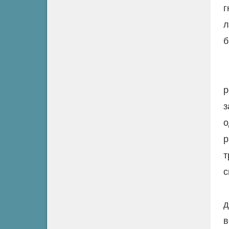
г
л
б
р
з
о
р
т
с
д
в