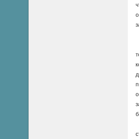
ч
о
з
т
к
д
п
о
з
б
с