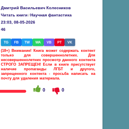
Дмитрий Васильевич Колесников
Читать книги
Научная фантастика
/
23:03, 08-05-2026
46
TG
FB
TW
WA
VB
PT
VK
(18+) Внимание! Книга может содержать контент
только для совершеннолетних. Для
несовершеннолетних просмотр данного контента
СТРОГО ЗАПРЕЩЕН! Если в книге присутствует
наличие пропаганды ЛГБТ и другого,
запрещенного контента - просьба написать на
почту для удаления материала.
0
0