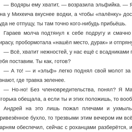
— Водяры ему хватит, — возразила эльфийка. — Я
на у Михеича вкуснее водки, а чтобы «палёнку» дос
уда не отпущу, ты там точно кого-нибудь прибьёшь.
Гараев молча подтянул к себе подругу и смачно 
ирасу, пробормотала «нашёл место, дурак» и отпрян
— Всё, хватит нежностей, у нас ещё с всадниками 
ебя поставим. Ты как, готов?
— А то! — и «эльф» легко поднял свой молот за
знают, где травка зеленее.
— Но-но! Без членовредительства, понял? Я М
горька обещала, а если ты и этих положишь, то воо
Андрей на это лишь пожал плечами и ухмыльн
ривезённое бухло, то трезвыми этим вечером им вс
арням обеспечил, сейчас с роханцами разберётся, и