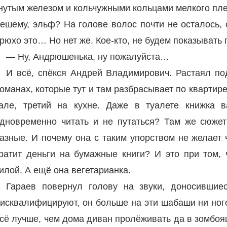
нутым железом и кольчужными кольцами мелкого плете
ешему, эльф? На голове волос почти не осталось,
рюхо это… Но нет же. Кое-кто, не будем показывать 
— Ну, Андрюшенька, ну пожалуйста…
И всё, спёкся Андрей Владимирович. Растаял под
оманах, которые тут и там разбрасывает по квартире
але, третий на кухне. Даже в туалете книжка в
дновременно читать и не путаться? Там же сюжет
азные. И почему она с таким упорством не желает 
ратит деньги на бумажные книги? И это при том, 
илой. А ещё она вегетарианка.
Гараев повернул голову на звуки, доносившиес
исквалифицируют, он больше на эти шабаши ни ного
сё лучше, чем дома диван пролёживать да в зомбо