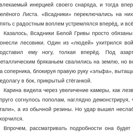
влекаемый инерцией своего снаряда, и тогда впе
елёного Листа. «Всадники» переключались на них
пять с радостным воплем устремлялся вперёд, и всё
Казалось, Всадники Белой Гривы просто обязаны
онесли лесовики. Один из «людей» ухитрился во
одставил ему ногу, толкая вперёд. Под аза
еталлическим бряканьем свалились на землю, но в
а соперника, блокируя правую руку «эльфа», вытащ
едолагу в бок, прикрытый стёганкой.
Карина видела через увеличение камеры, как лезв
пруго согнулось пополам, наглядно демонстрируя, 
тали», а из обычной резины. Но удар вышел несла
корчился.
Впрочем, рассматривать подробности она будет 