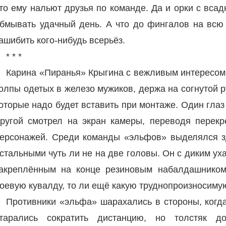
то ему нальют друзья по команде. Да и орки с всад
бмывать удачный день. А что до фингалов на всю м
ашибить кого-нибудь всерьёз.
* * *
Карина «Пиранья» Крыгина с вежливым интересом 
олпы одетых в железо мужиков, держа на согнутой 
оторые надо будет вставить при монтаже. Один гла
ругой смотрел на экран камеры, переводя перекр
ерсонажей. Среди команды «эльфов» выделялся 
стальными чуть ли не на две головы. Он с диким у
акреплённым на конце резиновым набалдашником
оевую кувалду, то ли ещё какую труднопроизносиму
Противники «эльфа» шарахались в стороны, когда
тарались сократить дистанцию, но толстяк до