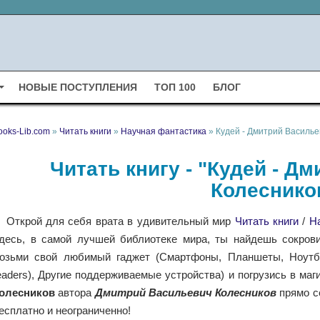
НОВЫЕ ПОСТУПЛЕНИЯ
ТОП 100
БЛОГ
ooks-Lib.com
»
Читать книги
»
Научная фантастика
» Кудей - Дмитрий Василье
Читать книгу - "Кудей - Д
Колеснико
Открой для себя врата в удивительный мир
Читать книги
/
Н
десь, в самой лучшей библиотеке мира, ты найдешь сокрови
озьми свой любимый гаджет (Смартфоны, Планшеты, Ноутбу
eaders), Другие поддерживаемые устройства) и погрузись в маг
олесников
автора
Дмитрий Васильевич Колесников
прямо с
есплатно и неограниченно!