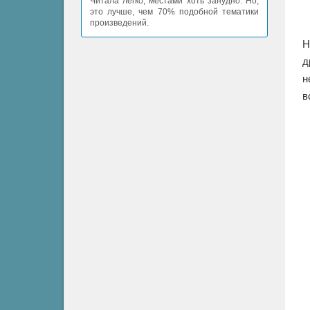
Читала легко, местами хоть занудно. Но,
это лучше, чем 70% подобной тематики
произведений.
Н
д
н
в