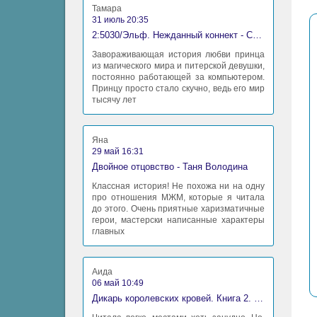
Тамара
31 июль 20:35
2:5030/Эльф. Нежданный коннект - Станислав Миков
Завораживающая история любви принца
из магического мира и питерской девушки,
постоянно работающей за компьютером.
Принцу просто стало скучно, ведь его мир
тысячу лет
Яна
29 май 16:31
Двойное отцовство - Таня Володина
Классная история! Не похожа ни на одну
про отношения МЖМ, которые я читала
до этого. Очень приятные харизматичные
герои, мастерски написанные характеры
главных
Аида
06 май 10:49
Дикарь королевских кровей. Книга 2. Леди-фаворитка - Анна Сергеевна Гаврилова