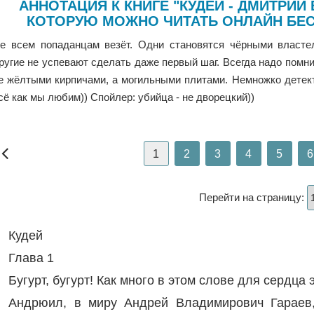
АННОТАЦИЯ К КНИГЕ "КУДЕЙ - ДМИТРИЙ
КОТОРУЮ МОЖНО ЧИТАТЬ ОНЛАЙН БЕС
е всем попаданцам везёт. Одни становятся чёрными власте
ругие не успевают сделать даже первый шаг. Всегда надо помни
е жёлтыми кирпичами, а могильными плитами. Немножко детект
сё как мы любим)) Спойлер: убийца - не дворецкий))
1
2
3
4
5
6
Перейти на страницу:
Кудей
Глава 1
Бугурт, бугурт! Как много в этом слове для сердца
Андрюил, в миру Андрей Владимирович Гараев,