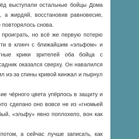
рёд выступали остальные бойцы Дома
, а жирдяй, восстановив равновесие,
 повторялось снова.
 проиграть, но всё же первую потерю
йти в клинч с ближайшим «эльфом» и
ртные крики зрителей оба бойца с
садник оказался сверху. Он навалился
ил из-за спины кривой кинжал и пырнул
ие чёрного цвета упёрлось в защиту и
что сделано оно вовсе не из «гномьей
бый, «эльфу» явно поплохело, вон как
потом, а сейчас лучше записать, как