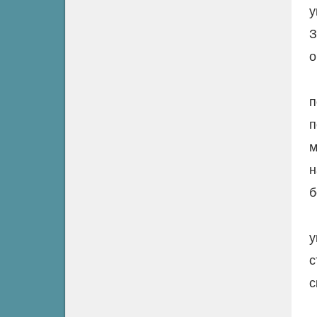
у
З
о
п
п
м
н
б
у
с
с