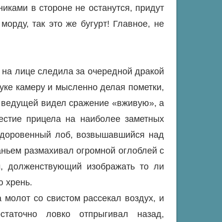
никами в стороне не останутся, придут
орду, так это же бугурт! Главное, не
на лице следила за очередной дракой
руке камеру и мысленно делая пометки,
з ведущей видел сражение «вживую», а
естие прицела на наиболее заметных
здоровенный лоб, возвышавшийся над
ханьем размахивал огромной оглоблей с
, долженствующий изображать то ли
ю хрень.
 молот со свистом рассекал воздух, и
статочно ловко отпрыгивал назад,