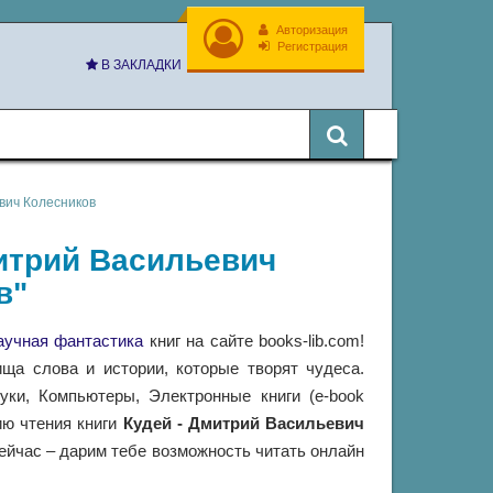
Авторизация
Регистрация
В ЗАКЛАДКИ
вич Колесников
митрий Васильевич
в"
аучная фантастика
книг на сайте books-lib.com!
ща слова и истории, которые творят чудеса.
ки, Компьютеры, Электронные книги (e-book
ию чтения книги
Кудей - Дмитрий Васильевич
ейчас – дарим тебе возможность читать онлайн