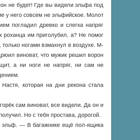
он не будет! Где вы видели эльфа под
ие у него совсем не эльфийское. Молот
вием погладил древко и слегка напряг
к роханца им приголубил, а? Не помог
, только ногами взмахнул в воздухе. М-
ндрюил виноват, что мужик решил ворон
щит, а ни ноги не напряг, ни сам не
дением.
 Настя, которая на дни рекона стала
орёк сам виноват, все видели. Да он и
 получил. Но с тебя простава, дорогой.
 эльф. — В багажнике ещё пол-ящика