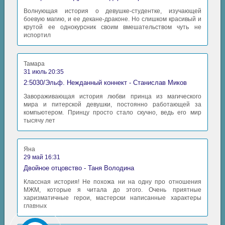
Волнующая история о девушке-студентке, изучающей
боевую магию, и ее декане-драконе. Но слишком красивый и
крутой ее однокурсник своим вмешательством чуть не
испортил
Тамара
31 июль 20:35
2:5030/Эльф. Нежданный коннект - Станислав Миков
Завораживающая история любви принца из магического
мира и питерской девушки, постоянно работающей за
компьютером. Принцу просто стало скучно, ведь его мир
тысячу лет
Яна
29 май 16:31
Двойное отцовство - Таня Володина
Классная история! Не похожа ни на одну про отношения
МЖМ, которые я читала до этого. Очень приятные
харизматичные герои, мастерски написанные характеры
главных