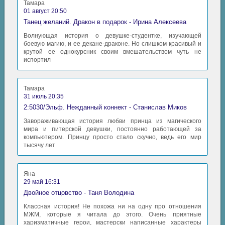
Тамара
01 август 20:50
Танец желаний. Дракон в подарок - Ирина Алексеева
Волнующая история о девушке-студентке, изучающей
боевую магию, и ее декане-драконе. Но слишком красивый и
крутой ее однокурсник своим вмешательством чуть не
испортил
Тамара
31 июль 20:35
2:5030/Эльф. Нежданный коннект - Станислав Миков
Завораживающая история любви принца из магического
мира и питерской девушки, постоянно работающей за
компьютером. Принцу просто стало скучно, ведь его мир
тысячу лет
Яна
29 май 16:31
Двойное отцовство - Таня Володина
Классная история! Не похожа ни на одну про отношения
МЖМ, которые я читала до этого. Очень приятные
харизматичные герои, мастерски написанные характеры