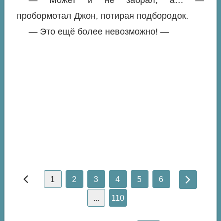
— Может и не забрал, а… —
пробормотал Джон, потирая подбородок.
— Это ещё более невозможно! —
1
2
3
4
5
6
...
110