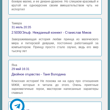
боевую магию, и ее декане-драконе. Но слишком красивый и
крутой ее однокурсник своим вмешательством чуть не
испортил
Тамара
31 июль 20:35
2:5030/Эльф. Нежданный коннект - Станислав Миков
Завораживающая история любви принца из магического
мира и питерской девушки, постоянно работающей за
компьютером. Принцу просто стало скучно, ведь его мир
тысячу лет
Яна
29 май 16:31
Двойное отцовство - Таня Володина
Классная история! Не похожа ни на одну про отношения
МЖМ, которые я читала до этого. Очень приятные
харизматичные герои, мастерски написанные характеры
главных
Аида