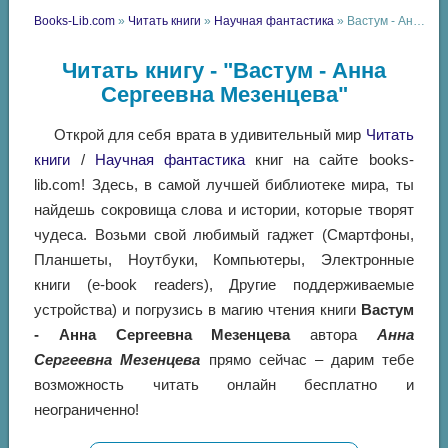
Books-Lib.com
»
Читать книги
»
Научная фантастика
» Вастум - Анна Сергеевна Мезенцева
Читать книгу - "Вастум - Анна
Сергеевна Мезенцева"
Открой для себя врата в удивительный мир
Читать
книги
/
Научная фантастика
книг на сайте books-
lib.com! Здесь, в самой лучшей библиотеке мира, ты
найдешь сокровища слова и истории, которые творят
чудеса. Возьми свой любимый гаджет (Смартфоны,
Планшеты, Ноутбуки, Компьютеры, Электронные
книги (e-book readers), Другие поддерживаемые
устройства) и погрузись в магию чтения книги
Вастум
- Анна Сергеевна Мезенцева
автора
Анна
Сергеевна Мезенцева
прямо сейчас – дарим тебе
возможность читать онлайн бесплатно и
неограниченно!