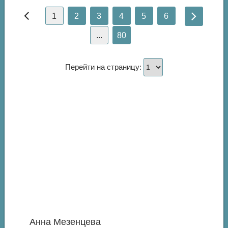
1
2
3
4
5
6
...
80
Перейти на страницу:
Анна Мезенцева