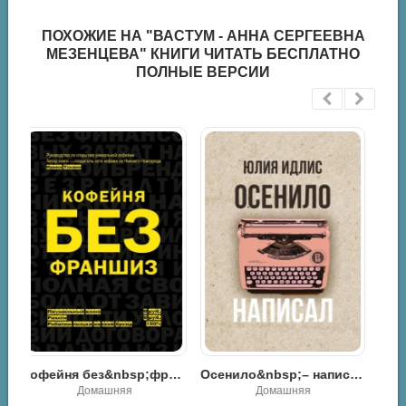
ПОХОЖИЕ НА "ВАСТУМ - АННА СЕРГЕЕВНА
МЕЗЕНЦЕВА" КНИГИ ЧИТАТЬ БЕСПЛАТНО
ПОЛНЫЕ ВЕРСИИ
Сказка про сказки - Авенир Григорьевич Зак
ейня без&nbsp;франшиз. Руководство по открытию уникальной&nbsp;кофейни - Ирина Ускова
Осенило&nbsp;– написал - Юлия Идлис
Драма / Разная литература / Классика
Домашняя