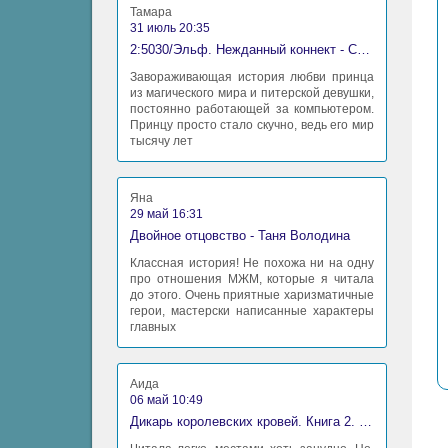
Тамара
31 июль 20:35
2:5030/Эльф. Нежданный коннект - Станислав Миков
Завораживающая история любви принца
из магического мира и питерской девушки,
постоянно работающей за компьютером.
Принцу просто стало скучно, ведь его мир
тысячу лет
Яна
29 май 16:31
Двойное отцовство - Таня Володина
Классная история! Не похожа ни на одну
про отношения МЖМ, которые я читала
до этого. Очень приятные харизматичные
герои, мастерски написанные характеры
главных
Аида
06 май 10:49
Дикарь королевских кровей. Книга 2. Леди-фаворитка - Анна Сергеевна Гаврилова