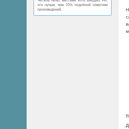
Читала легко, местами хоть занудно. Но,
это лучше, чем 70% подобной тематики
Н
произведений.
с
в
м
п
д