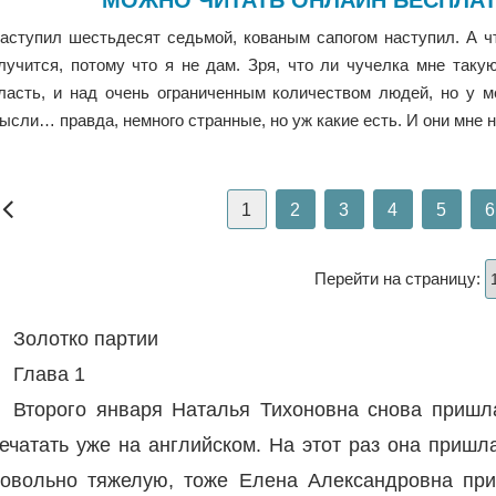
МОЖНО ЧИТАТЬ ОНЛАЙН БЕСПЛАТ
аступил шестьдесят седьмой, кованым сапогом наступил. А чт
лучится, потому что я не дам. Зря, что ли чучелка мне так
ласть, и над очень ограниченным количеством людей, но у ме
ысли… правда, немного странные, но уж какие есть. И они мне н
1
2
3
4
5
6
Перейти на страницу:
Золотко партии
Глава 1
Второго января Наталья Тихоновна снова пришл
ечатать уже на английском. На этот раз она пришл
овольно тяжелую, тоже Елена Александровна пр