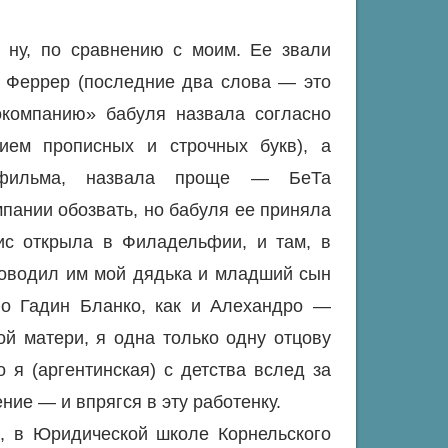
ну, по сравнению с моим. Ее звали
 Феррер (последние два слова — это
окомпанию» бабуля назвала согласно
ием прописных и строчных букв), а
й фильма, назвала проще — БеТа
мпании обозвать, но бабуля ее приняла
ис открыла в Филадельфии, и там, в
ководил им мой дядька и младший сын
но Гадин Бланко, как и Алехандро —
ой матери, я одна только одну отцову
о я (аргентинская) с детства вслед за
ние — и впрягся в эту работенку.
к, в Юридической школе Корнельского