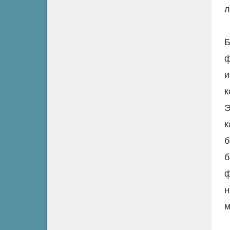
Б
ф
и
Э
к
б
б
ф
н
м