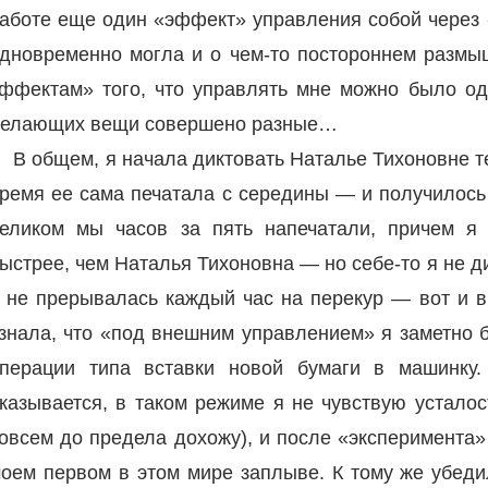
аботе еще один «эффект» управления собой через «
дновременно могла и о чем-то постороннем размы
ффектам» того, что управлять мне можно было од
елающих вещи совершено разные…
В общем, я начала диктовать Наталье Тихоновне те
ремя ее сама печатала с середины — и получилось
еликом мы часов за пять напечатали, причем я
ыстрее, чем Наталья Тихоновна — но себе-то я не ди
 не прерывалась каждый час на перекур — вот и в
знала, что «под внешним управлением» я заметно
перации типа вставки новой бумаги в машинку
казывается, в таком режиме я не чувствую усталос
овсем до предела дохожу), и после «эксперимента»
оем первом в этом мире заплыве. К тому же убеди