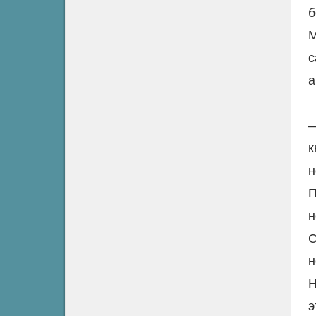
б
М
с
а
—
к
н
П
н
С
н
Н
э