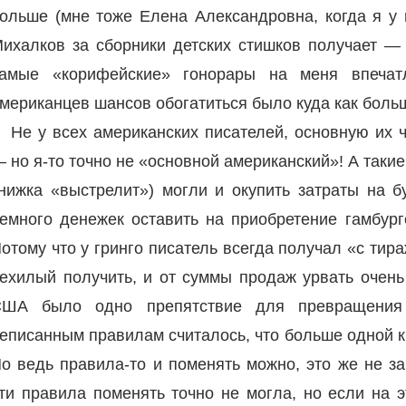
ольше (мне тоже Елена Александровна, когда я у н
ихалков за сборники детских стишков получает —
амые «корифейские» гонорары на меня впечат
мериканцев шансов обогатиться было куда как боль
Не у всех американских писателей, основную их 
 но я-то точно не «основной американский»! А такие, 
нижка «выстрелит») могли и окупить затраты на 
емного денежек оставить на приобретение гамбург
отому что у гринго писатель всегда получал «с тира
ехилый получить, и от суммы продаж урвать очень
ША было одно препятствие для превращения 
еписанным правилам считалось, что больше одной кн
о ведь правила-то и поменять можно, это же не за
ти правила поменять точно не могла, но если на 