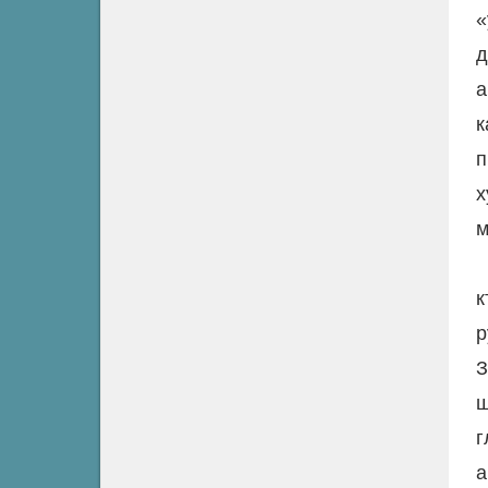
«
д
а
к
п
х
м
к
р
З
ш
г
а