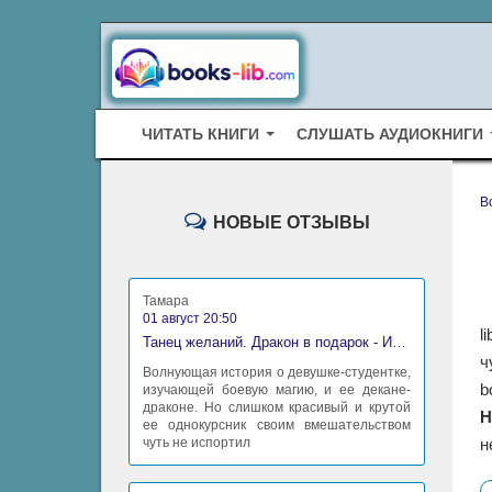
ЧИТАТЬ КНИГИ
СЛУШАТЬ АУДИОКНИГИ
B
НОВЫЕ ОТЗЫВЫ
Тамара
01 август 20:50
l
Танец желаний. Дракон в подарок - Ирина Алексеева
ч
Волнующая история о девушке-студентке,
b
изучающей боевую магию, и ее декане-
драконе. Но слишком красивый и крутой
Н
ее однокурсник своим вмешательством
чуть не испортил
н