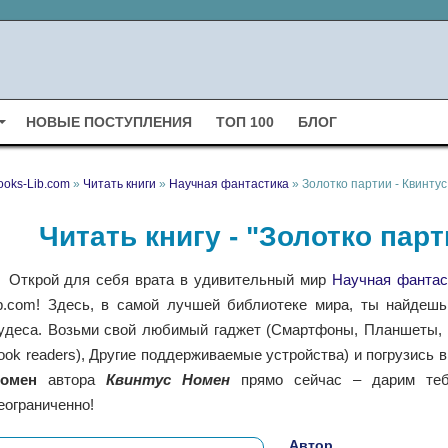
НОВЫЕ ПОСТУПЛЕНИЯ
ТОП 100
БЛОГ
ooks-Lib.com
»
Читать книги
»
Научная фантастика
» Золотко партии - Квинту
Читать книгу - "Золотко пар
Открой для себя врата в удивительный мир
Научная фантас
ib.com! Здесь, в самой лучшей библиотеке мира, ты найдешь
удеса. Возьми свой любимый гаджет (Смартфоны, Планшеты, Н
ook readers), Другие поддерживаемые устройства) и погрузись 
омен
автора
Квинтус Номен
прямо сейчас – дарим тебе
еограниченно!
Автор