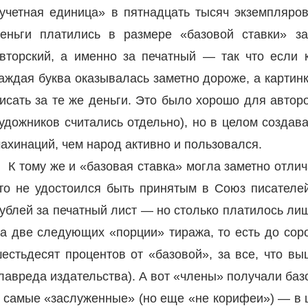
учетная единица» в пятнадцать тысяч экземпляров
еньги платились в размере «базовой ставки» з
вторский, а именно за печатный — так что если 
аждая буква оказывалась заметно дороже, а картин
исать за те же деньги. Это было хорошо для автор
удожников считались отдельно), но в целом создав
ахинаций, чем народ активно и пользовался.
К тому же и «базовая ставка» могла заметно отлич
то не удостоился быть принятым в Союз писателе
ублей за печатный лист — но столько платилось ли
а две следующих «порции» тиража, то есть до соро
естьдесят процентов от «базовой», за все, что в
лавреда издательства). А вот «члены» получали баз
 самые «заслуженные» (но еще «не корифеи») — в 