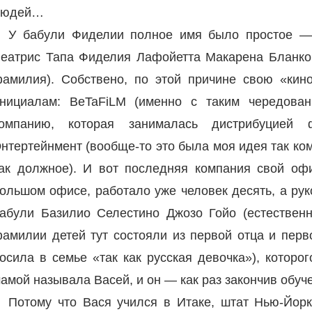
людей…
У бабули Фиделии полное имя было простое — 
еатрис Тапа Фиделия Лафойетта Макарена Бланко
амилия). Собствено, по этой причине свою «кин
нициалам: BeTaFiLM (именно с таким чередован
компанию, которая занималась дистрибуцие
нтертейнмент (вообще-то это была моя идея так ко
ак должное). И вот последняя компания свой оф
ольшом офисе, работало уже человек десять, а ру
абули Базилио Селестино Джозо Гойо (естествен
амилии детей тут состояли из первой отца и перв
осила в семье «так как русская девочка»), которог
амой называла Васей, и он — как раз закончив обуче
Потому что Вася учился в Итаке, штат Нью-Йор