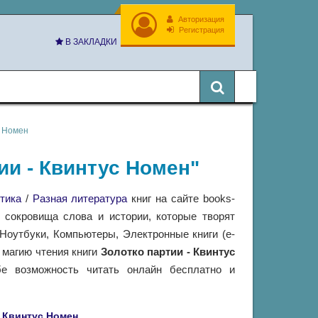
Авторизация
Регистрация
В ЗАКЛАДКИ
с Номен
тии - Квинтус Номен"
тика
/
Разная литература
книг на сайте books-
 сокровища слова и истории, которые творят
оутбуки, Компьютеры, Электронные книги (e-
в магию чтения книги
Золотко партии - Квинтус
 возможность читать онлайн бесплатно и
Квинтус Номен