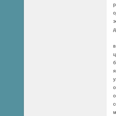
р
о
э
д
в
ц
б
я
у
о
о
с
м