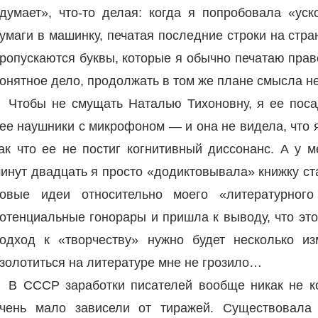
думает», что-то делая: когда я попробовала «ус
умаги в машинку, печатая последние строки на стран
ропускаются буквы, которые я обычно печатаю прав
онятное дело, продолжать в том же плане смысла н
Чтобы не смущать Наталью Тихоновну, я ее поса
ее наушники с микрофоном — и она не видела, что 
ак что ее не постиг когнитивный диссонанс. А у м
инут двадцать я просто «додиктовывала» книжку ст
овые идеи относительно моего «литературного
отенциальные гонорары и пришла к выводу, что это
одход к «творчеству» нужно будет несколько и
золотиться на литературе мне не грозило…
В СССР заработки писателей вообще никак не к
чень мало зависели от тиражей. Существовала