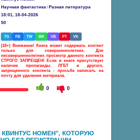
Научная фантастика
Разная литература
/
18:01, 18-04-2026
50
TG
FB
TW
WA
VB
PT
VK
(18+) Внимание! Книга может содержать контент
только для совершеннолетних. Для
несовершеннолетних просмотр данного контента
СТРОГО ЗАПРЕЩЕН! Если в книге присутствует
наличие пропаганды ЛГБТ и другого,
запрещенного контента - просьба написать на
почту для удаления материала.
0
0
- КВИНТУС НОМЕН", КОТОРУЮ