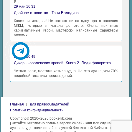
Яна
29 май 16:31
Двойное отцовство - Таня Володина
Классная история! Не похожа ни на одну про отношения
МЖМ, которые я читала до этого. Очень приятные
харизматичные герои, мастерски написанные характеры
главных
Аида
06 май 10:49
Дикарь королевских кровей. Книга 2. Леди-фаворитка - Анна Сергеевна Гаврилова
Читала легко, местами хоть занудно. Но, это лучше, чем 70%
подобной тематики произведений.
Главная
Для правообладателей
Политика конфиденциальности
Copyright © 2020–2026 books-lib.com
| Читайте бесплатно полные версии онлайн книг или слушайте
лучшие аудиокниги онлайн в лучшей бесплатной библиотеке.