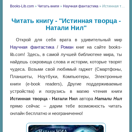
Books-Lib.com
»
Читать книги
»
Научная фантастика
» Истинная творца - Натали Нил
Читать книгу - "Истинная творца -
Натали Нил"
Открой для себя врата в удивительный мир
Научная фантастика
/
Роман
книг на сайте books-
lib.com! Здесь, в самой лучшей библиотеке мира, ты
найдешь сокровища слова и истории, которые творят
чудеса. Возьми свой любимый гаджет (Смартфоны,
Планшеты, Ноутбуки, Компьютеры, Электронные
книги (e-book readers), Другие поддерживаемые
устройства) и погрузись в магию чтения книги
Истинная творца - Натали Нил
автора
Натали Нил
прямо сейчас – дарим тебе возможность читать
онлайн бесплатно и неограниченно!