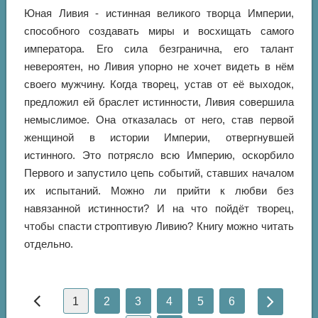
Юная Ливия - истинная великого творца Империи,
способного создавать миры и восхищать самого
императора. Его сила безгранична, его талант
невероятен, но Ливия упорно не хочет видеть в нём
своего мужчину. Когда творец, устав от её выходок,
предложил ей браслет истинности, Ливия совершила
немыслимое. Она отказалась от него, став первой
женщиной в истории Империи, отвергнувшей
истинного. Это потрясло всю Империю, оскорбило
Первого и запустило цепь событий, ставших началом
их испытаний. Можно ли прийти к любви без
навязанной истинности? И на что пойдёт творец,
чтобы спасти строптивую Ливию? Книгу можно читать
отдельно.
1
2
3
4
5
6