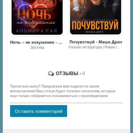
Почувствуй - Маша Драч
Ночь – не искушение - Альмира Рай
Разная литература / Роман / Эротика
ротика
ОТЗЫВЫ -
0
Прочитали книгу? Предлагаем вам поделится своим
впечатлением! Ваш отзыв будет полезен читателям, которые
еще только собираются познакомиться с произведением.
Оставить комментарий