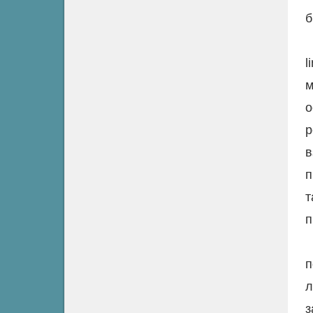
б
l
м
о
р
в
п
т
п
п
л
з