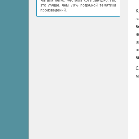
Читала легко, местами хоть занудно. Но,
это лучше, чем 70% подобной тематики
К
произведений.
з
в
н
ш
ш
в
С
м