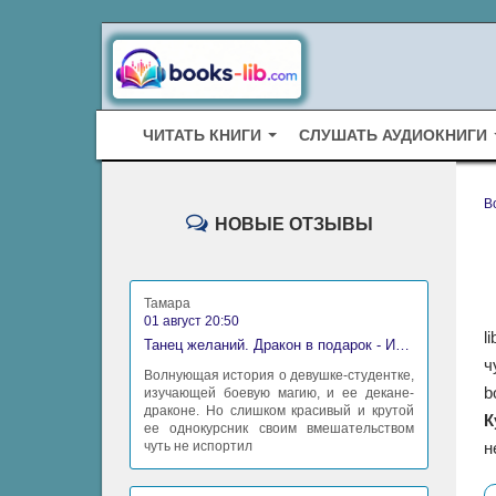
ЧИТАТЬ КНИГИ
СЛУШАТЬ АУДИОКНИГИ
B
НОВЫЕ ОТЗЫВЫ
Тамара
01 август 20:50
l
Танец желаний. Дракон в подарок - Ирина Алексеева
ч
Волнующая история о девушке-студентке,
b
изучающей боевую магию, и ее декане-
драконе. Но слишком красивый и крутой
К
ее однокурсник своим вмешательством
чуть не испортил
н