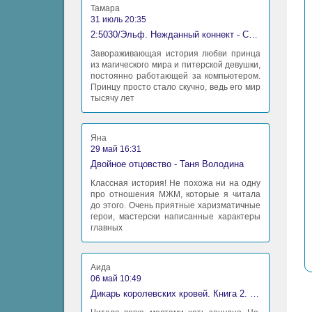
Тамара
31 июль 20:35
2:5030/Эльф. Нежданный коннект - Станислав Миков
Завораживающая история любви принца
из магического мира и питерской девушки,
постоянно работающей за компьютером.
Принцу просто стало скучно, ведь его мир
тысячу лет
Яна
29 май 16:31
Двойное отцовство - Таня Володина
Классная история! Не похожа ни на одну
про отношения МЖМ, которые я читала
до этого. Очень приятные харизматичные
герои, мастерски написанные характеры
главных
Аида
06 май 10:49
Дикарь королевских кровей. Книга 2. Леди-фаворитка - Анна Сергеевна Гаврилова