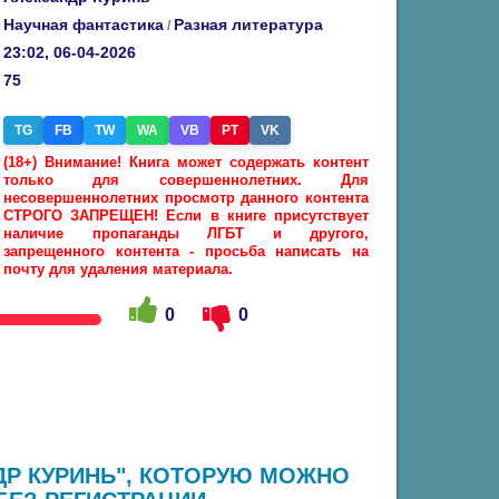
Научная фантастика
Разная литература
/
23:02, 06-04-2026
75
TG
FB
TW
WA
VB
PT
VK
(18+) Внимание! Книга может содержать контент
только для совершеннолетних. Для
несовершеннолетних просмотр данного контента
СТРОГО ЗАПРЕЩЕН! Если в книге присутствует
наличие пропаганды ЛГБТ и другого,
запрещенного контента - просьба написать на
почту для удаления материала.
0
0
НДР КУРИНЬ", КОТОРУЮ МОЖНО