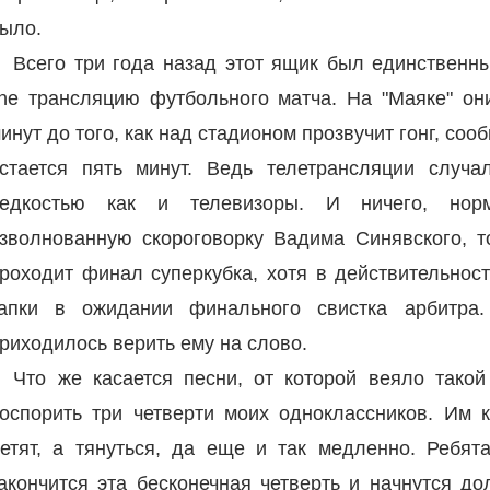
ыло.
Всего три года назад этот ящик был единственн
ine трансляцию футбольного матча. На "Маяке" он
инут до того, как над стадионом прозвучит гонг, со
стается пять минут. Ведь телетрансляции случ
едкостью как и телевизоры. И ничего, нор
зволнованную скороговорку Вадима Синявского, т
роходит финал суперкубка, хотя в действительнос
апки в ожидании финального свистка арбитра
риходилось верить ему на слово.
Что же касается песни, от которой веяло такой
оспорить три четверти моих одноклассников. Им 
етят, а тянуться, да еще и так медленно. Ребят
акончится эта бесконечная четверть и начнутся д