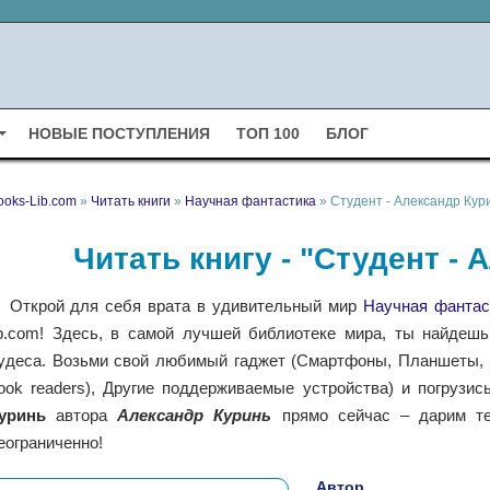
НОВЫЕ ПОСТУПЛЕНИЯ
ТОП 100
БЛОГ
ooks-Lib.com
»
Читать книги
»
Научная фантастика
» Студент - Александр Кур
Читать книгу - "Студент -
Открой для себя врата в удивительный мир
Научная фантас
ib.com! Здесь, в самой лучшей библиотеке мира, ты найдешь
удеса. Возьми свой любимый гаджет (Смартфоны, Планшеты, Н
ook readers), Другие поддерживаемые устройства) и погрузис
уринь
автора
Александр Куринь
прямо сейчас – дарим те
еограниченно!
Автор