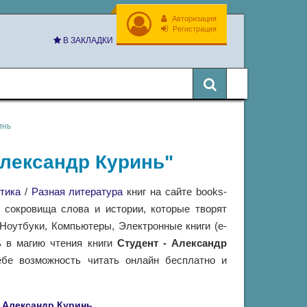
Авторизация
Регистрация
В ЗАКЛАДКИ
инь
 Александр Куринь"
тика
/
Разная литература
книг на сайте books-
 сокровища слова и истории, которые творят
оутбуки, Компьютеры, Электронные книги (e-
ь в магию чтения книги
Студент - Александр
бе возможность читать онлайн бесплатно и
Александр Куринь