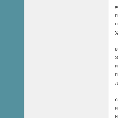
к
п
п
у
в
З
и
п
д
с
и
н