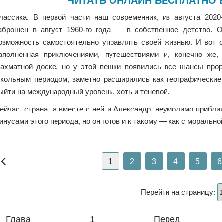
ЧИТАТЬ ОНЛАЙН БЕСПЛАТНО 
лассика. В первой части наш современник, из августа 2020
аброшен в август 1960-го года — в собственное детство. 
озможность самостоятельно управлять своей жизнью. И вот о
аполненная приключениями, путешествиями и, конечно же
ахматной доске, но у этой пешки появились все шансы про
кольным периодом, заметно расширились как географические
ыйти на международный уровень, хоть и теневой.
ейчас, страна, а вместе с ней и Александр, неумолимо прибл
инусами этого периода, но он готов и к такому — как с морально
1
2
3
4
5
6
Перейти на страницу:
Глава 1 Перед ста