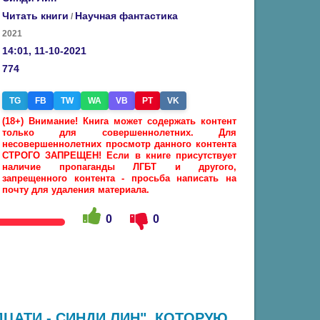
Читать книги
Научная фантастика
/
2021
14:01, 11-10-2021
774
TG
FB
TW
WA
VB
PT
VK
(18+) Внимание! Книга может содержать контент
только для совершеннолетних. Для
несовершеннолетних просмотр данного контента
СТРОГО ЗАПРЕЩЕН! Если в книге присутствует
наличие пропаганды ЛГБТ и другого,
запрещенного контента - просьба написать на
почту для удаления материала.
0
0
ЦАТИ - СИНДИ ЛИН", КОТОРУЮ