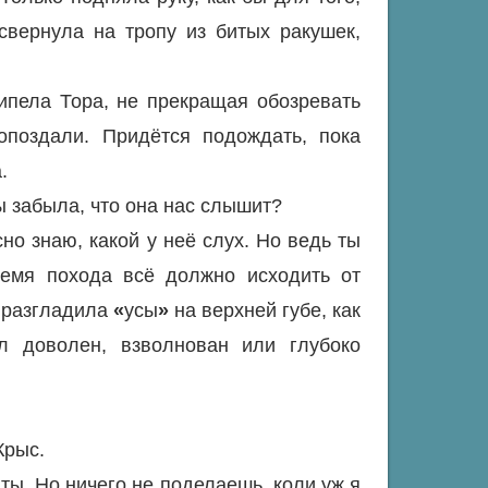
свернула на тропу из битых ракушек,
ипела Тора, не прекращая обозревать
опоздали. Придётся подождать, пока
.
Ты забыла, что она нас слышит?
но знаю, какой у неё слух. Но ведь ты
ремя похода всё должно исходить от
и разгладила
«
усы
»
на верхней губе, как
л доволен, взволнован или глубоко
Крыс.
 ты. Но ничего не поделаешь, коли уж я