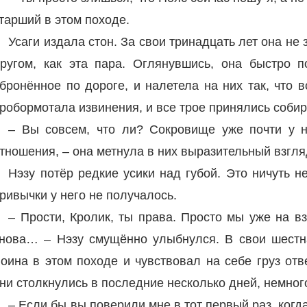
тарший в этом походе.
Усаги издала стон. За свои тринадцать лет она не з
ругом, как эта пара. Оглянувшись, она быстро п
бронённое по дороге, и налетела на них так, что 
робормотала извинения, и все трое принялись собир
– Вы совсем, что ли? Сокровище уже почти у 
тношения, – она метнула в них выразительный взгля
Нэзу потёр редкие усики над губой. Это ничуть н
ривычки у него не получалось.
– Прости, Кролик, ты права. Просто мы уже на вз
нова… – Нэзу смущённо улыбнулся. В свои шест
оина в этом походе и чувствовал на себе груз отв
ни столкнулись в последние несколько дней, немного
– Если бы вы поверили мне в тот первый раз, когда