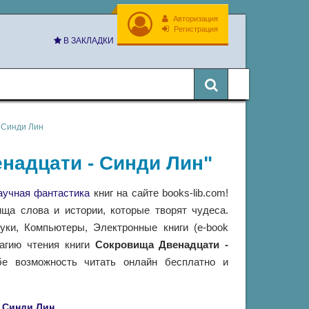
Авторизация
Регистрация
В ЗАКЛАДКИ
 Синди Лин
енадцати - Синди Лин"
аучная фантастика
книг на сайте books-lib.com!
ща слова и истории, которые творят чудеса.
ки, Компьютеры, Электронные книги (e-book
магию чтения книги
Сокровища Двенадцати -
е возможность читать онлайн бесплатно и
Синди Лин