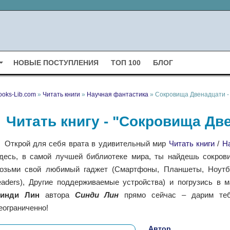
НОВЫЕ ПОСТУПЛЕНИЯ
ТОП 100
БЛОГ
ooks-Lib.com
»
Читать книги
»
Научная фантастика
» Сокровища Двенадцати -
Читать книгу - "Сокровища Дв
Открой для себя врата в удивительный мир
Читать книги
/
Н
десь, в самой лучшей библиотеке мира, ты найдешь сокрови
озьми свой любимый гаджет (Смартфоны, Планшеты, Ноутбу
eaders), Другие поддерживаемые устройства) и погрузись в 
инди Лин
автора
Синди Лин
прямо сейчас – дарим теб
еограниченно!
Автор