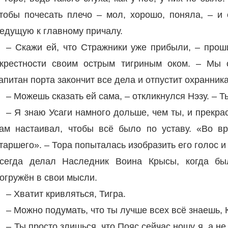
тобы почесать плечо – мол, хорошо, поняла, – и 
едущую к главному причалу.
– Скажи ей, что Стражники уже прибыли, – прош
крестности своим острым тигриным оком. – Мы 
апитан порта закончит все дела и отпустит охранника
– Можешь сказать ей сама, – откликнулся Нэзу. – 
– Я знаю Усаги намного дольше, чем ты, и прекрас
ам настаивал, чтобы всё было по уставу. «Во в
таршего». – Тора попыталась изобразить его голос 
сегда делал Наследник Воина Крысы, когда бы
огружён в свои мысли.
– Хватит кривляться, Тигра.
– Можно подумать, что ты лучше всех всё знаешь, 
– Ты просто злишься, что Пояс сейчас ношу я, а не