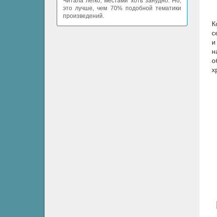
Читала легко, местами хоть занудно. Но,
это лучше, чем 70% подобной тематики
произведений.
К
с
и
н
о
х