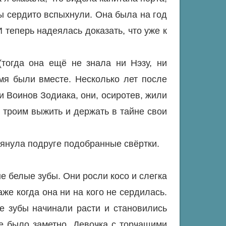
ы сердито вспыхнули. Она была на год
 теперь надеялась доказать, что уже к
(тогда она ещё не знала ни Нэзу, ни
емя были вместе. Несколько лет после
и Воинов Зодиака, они, осиротев, жили
м троим выжить и держать в тайне свои
тянула подруге подобранные свёртки.
ые белые зубы. Они росли косо и слегка
же когда она ни на кого не сердилась.
ые зубы начинали расти и становились
не было заметно. Девочка с торчащими