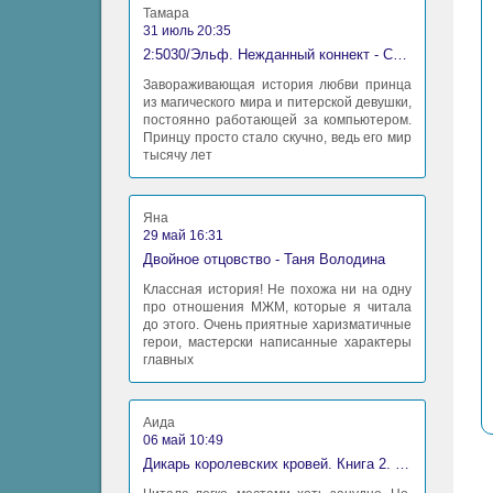
Тамара
31 июль 20:35
2:5030/Эльф. Нежданный коннект - Станислав Миков
Завораживающая история любви принца
из магического мира и питерской девушки,
постоянно работающей за компьютером.
Принцу просто стало скучно, ведь его мир
тысячу лет
Яна
29 май 16:31
Двойное отцовство - Таня Володина
Классная история! Не похожа ни на одну
про отношения МЖМ, которые я читала
до этого. Очень приятные харизматичные
герои, мастерски написанные характеры
главных
Аида
06 май 10:49
Дикарь королевских кровей. Книга 2. Леди-фаворитка - Анна Сергеевна Гаврилова