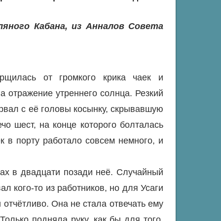
ляного Кабана, из Анналов Совета
рщилась от громкого крика чаек и
а отражение утреннего солнца. Резкий
орвал с её головы косынку, скрывавшую
чо шест, на конце которого болталась
ек в порту работало совсем немного, и
гах в двадцати позади неё. Случайный
л кого-то из работников, но для Усаги
 отчётливо. Она не стала отвечать ему
 Только подняла руку, как бы для того,