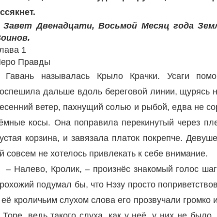
ссякнет.
 Завет Двенадцати, Восьмой Месяц года Зем
оинов.
лава 1
еро Правды
Гавань называлась Крыло Крачки. Усаги помо
оспешила дальше вдоль береговой линии, щурясь н
есенний ветер, пахнущий солью и рыбой, едва не с
ёмные косы. Она поправила перекинутый через пле
устая корзина, и завязала платок покрепче. Девуш
й совсем не хотелось привлекать к себе внимание.
– Налево, Кролик, – произнёс знакомый голос ша
рохожий подумал бы, что Нэзу просто поприветствова
 её кроличьим слухом слова его прозвучали громко и
 Торе, ведь такого слуха, как у неё, у них не было.