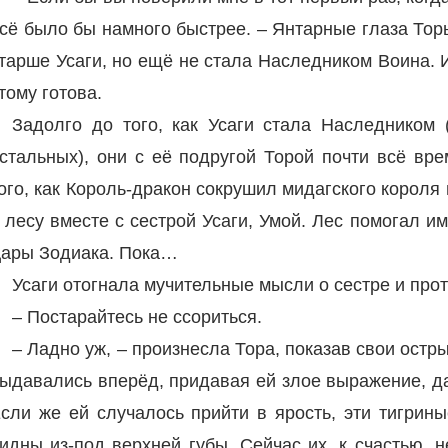
сё было бы намного быстрее. – Янтарные глаза Тор
тарше Усаги, но ещё не стала Наследником Воина. И
тому готова.
Задолго до того, как Усаги стала Наследником 
стальных), они с её подругой Торой почти всё вр
ого, как Король-дракон сокрушил мидагского короля 
 лесу вместе с сестрой Усаги, Умой. Лес помогал и
ары Зодиака. Пока…
Усаги отогнала мучительные мысли о сестре и про
– Постарайтесь не ссориться.
– Ладно уж, – произнесла Тора, показав свои остр
ыдавались вперёд, придавая ей злое выражение, да
сли же ей случалось прийти в ярость, эти тигрин
идны из-под верхней губы. Сейчас их, к счастью, 