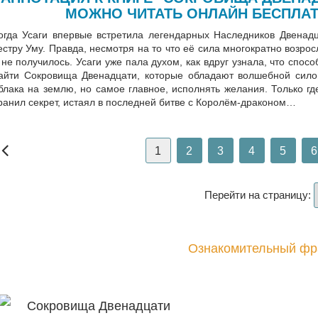
МОЖНО ЧИТАТЬ ОНЛАЙН БЕСПЛАТ
огда Усаги впервые встретила легендарных Наследников Двенадц
естру Уму. Правда, несмотря на то что её сила многократно возрос
 не получилось. Усаги уже пала духом, как вдруг узнала, что спос
айти Сокровища Двенадцати, которые обладают волшебной силой
блака на землю, но самое главное, исполнять желания. Только где 
ранил секрет, истаял в последней битве с Королём-драконом…
1
2
3
4
5
6
Перейти на страницу:
Ознакомительный фр