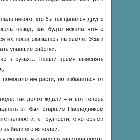
нала никого, кто бы так цапался друг с
ошла назад, как будто искала что-то
вся их ноша оказалась на земле. Усаги
ать упавшие свёртки.
нас в руках… Нашли время выяснять
д.
е помогало им расти, но избавиться от
воде: так долго ждали – и вот теперь
надцать он был старшим Наследником
етственности, а трудности, с которыми
 выбили его из колеи.
 я сказала, что видела капитана порта,