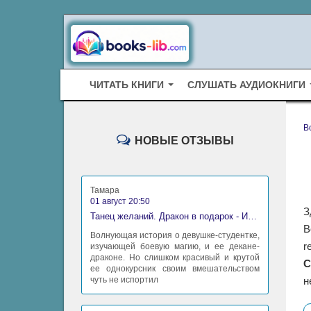
ЧИТАТЬ КНИГИ
СЛУШАТЬ АУДИОКНИГИ
B
НОВЫЕ ОТЗЫВЫ
Тамара
01 август 20:50
З
Танец желаний. Дракон в подарок - Ирина Алексеева
В
Волнующая история о девушке-студентке,
r
изучающей боевую магию, и ее декане-
драконе. Но слишком красивый и крутой
С
ее однокурсник своим вмешательством
чуть не испортил
н