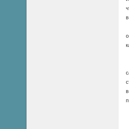
ч
в
о
к
с
с
в
п