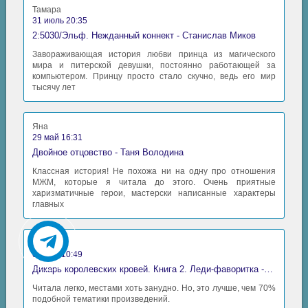
Тамара
31 июль 20:35
2:5030/Эльф. Нежданный коннект - Станислав Миков
Завораживающая история любви принца из магического
мира и питерской девушки, постоянно работающей за
компьютером. Принцу просто стало скучно, ведь его мир
тысячу лет
Яна
29 май 16:31
Двойное отцовство - Таня Володина
Классная история! Не похожа ни на одну про отношения
МЖМ, которые я читала до этого. Очень приятные
харизматичные герои, мастерски написанные характеры
главных
Аида
06 май 10:49
Дикарь королевских кровей. Книга 2. Леди-фаворитка - Анна Сергеевна Гаврилова
Читала легко, местами хоть занудно. Но, это лучше, чем 70%
подобной тематики произведений.