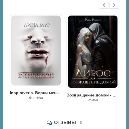
Inspiraveris. Верни меня - Лина Мур
Возвращение домой - Рита Ренард
Моё бесконечное падение - Ася Невеличка
Фэнтези
Роман
ОТЗЫВЫ -
0