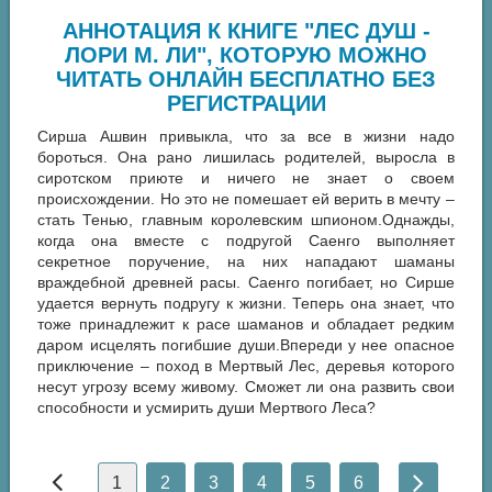
АННОТАЦИЯ К КНИГЕ "ЛЕС ДУШ -
ЛОРИ М. ЛИ", КОТОРУЮ МОЖНО
ЧИТАТЬ ОНЛАЙН БЕСПЛАТНО БЕЗ
РЕГИСТРАЦИИ
Сирша Ашвин привыкла, что за все в жизни надо
бороться. Она рано лишилась родителей, выросла в
сиротском приюте и ничего не знает о своем
происхождении. Но это не помешает ей верить в мечту –
стать Тенью, главным королевским шпионом.Однажды,
когда она вместе с подругой Саенго выполняет
секретное поручение, на них нападают шаманы
враждебной древней расы. Саенго погибает, но Сирше
удается вернуть подругу к жизни. Теперь она знает, что
тоже принадлежит к расе шаманов и обладает редким
даром исцелять погибшие души.Впереди у нее опасное
приключение – поход в Мертвый Лес, деревья которого
несут угрозу всему живому. Сможет ли она развить свои
способности и усмирить души Мертвого Леса?
1
2
3
4
5
6