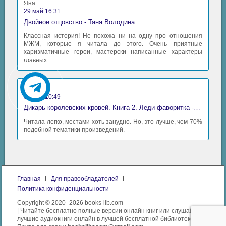
Яна
29 май 16:31
Двойное отцовство - Таня Володина
Классная история! Не похожа ни на одну про отношения
МЖМ, которые я читала до этого. Очень приятные
харизматичные герои, мастерски написанные характеры
главных
Аида
06 май 10:49
Дикарь королевских кровей. Книга 2. Леди-фаворитка - Анна Сергеевна Гаврилова
Читала легко, местами хоть занудно. Но, это лучше, чем 70%
подобной тематики произведений.
Главная
Для правообладателей
Политика конфиденциальности
Copyright © 2020–2026 books-lib.com
| Читайте бесплатно полные версии онлайн книг или слушайте
лучшие аудиокниги онлайн в лучшей бесплатной библиотеке.