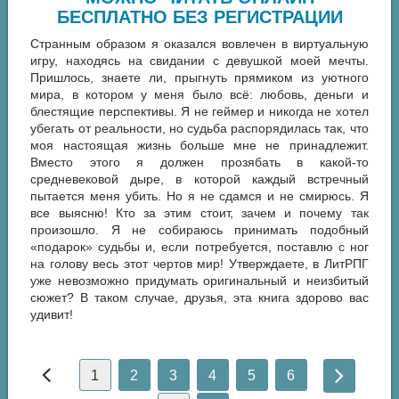
БЕСПЛАТНО БЕЗ РЕГИСТРАЦИИ
Странным образом я оказался вовлечен в виртуальную
игру, находясь на свидании с девушкой моей мечты.
Пришлось, знаете ли, прыгнуть прямиком из уютного
мира, в котором у меня было всё: любовь, деньги и
блестящие перспективы. Я не геймер и никогда не хотел
убегать от реальности, но судьба распорядилась так, что
моя настоящая жизнь больше мне не принадлежит.
Вместо этого я должен прозябать в какой-то
средневековой дыре, в которой каждый встречный
пытается меня убить. Но я не сдамся и не смирюсь. Я
все выясню! Кто за этим стоит, зачем и почему так
произошло. Я не собираюсь принимать подобный
«подарок» судьбы и, если потребуется, поставлю с ног
на голову весь этот чертов мир! Утверждаете, в ЛитРПГ
уже невозможно придумать оригинальный и неизбитый
сюжет? В таком случае, друзья, эта книга здорово вас
удивит!
1
2
3
4
5
6