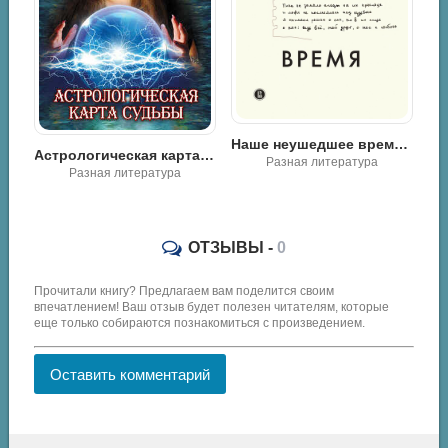
Наше неушедшее время - Аполлон Борисович Давидсон
Астрологическая карта судьбы - Наталья Ивановна Нагорная
К
Восемь правил эффективности. Умнее, быстрее, лучше - Чарлз Дахигг
Разная литература
Разная литература
ОТЗЫВЫ -
0
Прочитали книгу? Предлагаем вам поделится своим
впечатлением! Ваш отзыв будет полезен читателям, которые
еще только собираются познакомиться с произведением.
Оставить комментарий