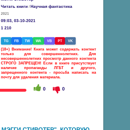
Читать книги
Научная фантастика
/
2021
09:03, 03-10-2021
1 210
TG
FB
TW
WA
VB
PT
VK
(18+) Внимание! Книга может содержать контент
только для совершеннолетних. Для
несовершеннолетних просмотр данного контента
СТРОГО ЗАПРЕЩЕН! Если в книге присутствует
наличие пропаганды ЛГБТ и другого,
запрещенного контента - просьба написать на
почту для удаления материала.
0
0
 МЭГГИ СТИВОТЕР", КОТОРУЮ