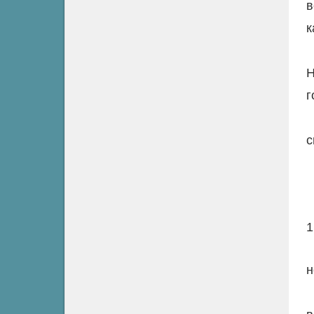
в
к
Н
г
с
1
н