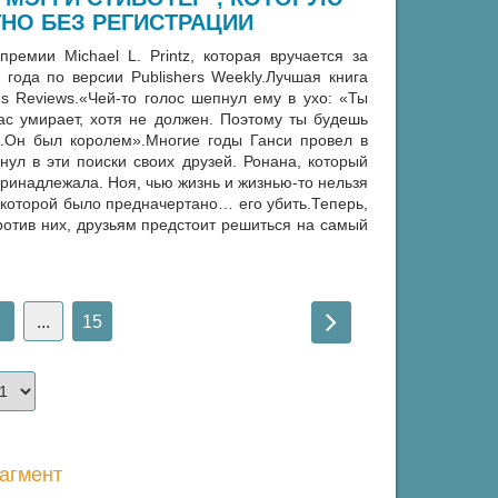
НО БЕЗ РЕГИСТРАЦИИ
ремии Michael L. Printz, которая вручается за
ода по версии Publishers Weekly.Лучшая книга
us Reviews.«Чей-то голос шепнул ему в ухо: «Ты
ас умирает, хотя не должен. Поэтому ты будешь
м.Он был королем».Многие годы Ганси провел в
нул в эти поиски своих друзей. Ронана, который
принадлежала. Ноя, чью жизнь и жизнью-то нельзя
о которой было предначертано… его убить.Теперь,
ротив них, друзьям предстоит решиться на самый
...
15
агмент