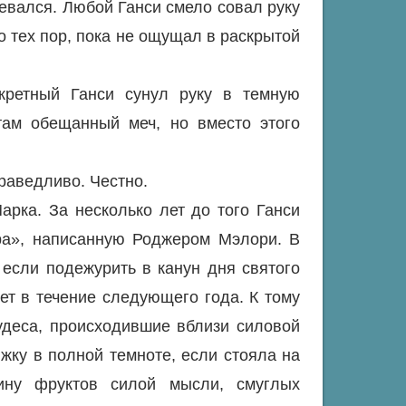
евался. Любой Ганси смело совал руку
о тех пор, пока не ощущал в раскрытой
кретный Ганси сунул руку в темную
там обещанный меч, но вместо этого
раведливо. Честно.
арка. За несколько лет до того Ганси
ра», написанную Роджером Мэлори. В
если подежурить в канун дня святого
ет в течение следующего года. К тому
удеса, происходившие вблизи силовой
ижку в полной темноте, если стояла на
зину фруктов силой мысли, смуглых