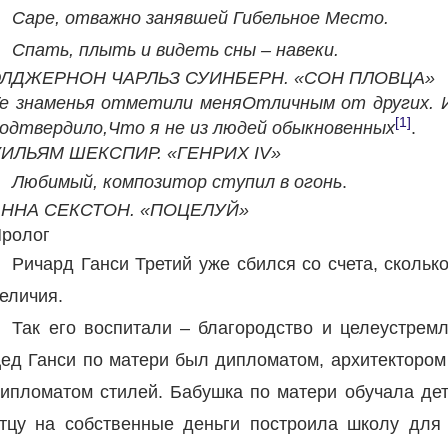
Саре, отважно занявшей Гибельное Место.
Спать, плыть и видеть сны – навеки.
ЭЛДЖЕРНОН ЧАРЛЬЗ СУИНБЕРН. «СОН ПЛОВЦА»
е знаменья отметили меня
Отличным от других. 
[1]
одтвердило,
Что я не из людей обыкновенных
.
ИЛЬЯМ ШЕКСПИР. «ГЕНРИХ IV»
Любимый, композитор ступил в огонь
.
АННА СЕКСТОН. «ПОЦЕЛУЙ»
ролог
Ричард Ганси Третий уже сбился со счета, скольк
еличия.
Так его воспитали – благородство и целеустремл
ед Ганси по матери был дипломатом, архитектором 
ипломатом стилей. Бабушка по матери обучала дет
тцу на собственные деньги построила школу для