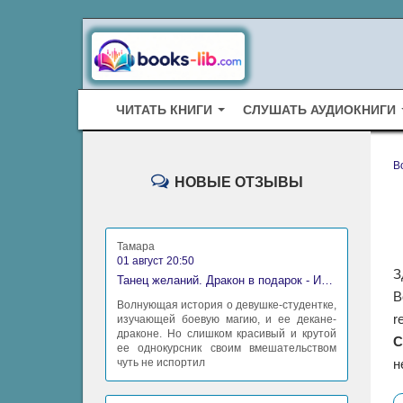
ЧИТАТЬ КНИГИ
СЛУШАТЬ АУДИОКНИГИ
B
НОВЫЕ ОТЗЫВЫ
Тамара
01 август 20:50
З
Танец желаний. Дракон в подарок - Ирина Алексеева
В
Волнующая история о девушке-студентке,
r
изучающей боевую магию, и ее декане-
драконе. Но слишком красивый и крутой
С
ее однокурсник своим вмешательством
чуть не испортил
н