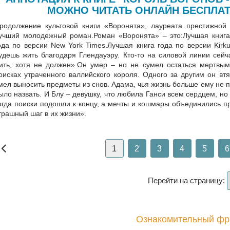
МОЖНО ЧИТАТЬ ОНЛАЙН БЕСПЛАТ
родолжение культовой книги «Воронята», лауреата престижной п
учший молодежный роман.Роман «Воронята» – это:Лучшая книга г
ода по версии New York Times.Лучшая книга года по версии Kirk
удешь жить благодаря Глендауэру. Кто-то на силовой линии сейч
ить, хотя не должен».Он умер – но не сумел остаться мертвы
оисках утраченного валлийского короля. Одного за другим он втя
мел выносить предметы из снов. Адама, чья жизнь больше ему не 
ыло назвать. И Блу – девушку, что любила Ганси всем сердцем, н
огда поиски подошли к концу, а мечты и кошмары объединились п
трашный шаг в их жизни».
1
2
3
4
5
6
Перейти на страницу:
Ознакомительный фр