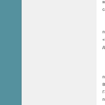
к
с
п
«
д
п
В
Г
п