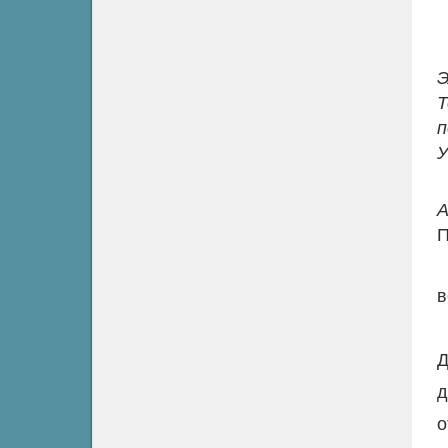
Т
п
У
П
в
Д
д
о