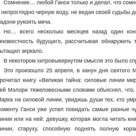
Сомнение… любой Ганси только и делал, что сомн
 непроглядно черную воду, не ведая своей судьбы д
адони рукоять меча.
Но… всего несколько месяцев назад один кон
еизвестность будущего, рассчитывая обнаружить 
ытащил зеркало.
В некотором хитровывернутом смысле это было сп
Это произошло 25 апреля, в канун дня святого М
рочитал книгу «Великая тайна: силовые линии ми
ей Мэлори тяжеловесными словами объяснял, что, 
арка на силовой линии, увидишь души тех, кто умр
оменту Ганси уже успел повидать самые разные ч
инии или на ней: девушку, которая могла читать кн
инии, старуху, способную поднять полную кор