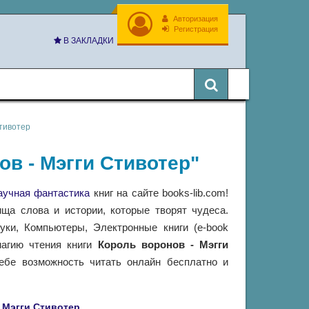
Авторизация
Регистрация
В ЗАКЛАДКИ
Стивотер
ов - Мэгги Стивотер"
аучная фантастика
книг на сайте books-lib.com!
ща слова и истории, которые творят чудеса.
ки, Компьютеры, Электронные книги (e-book
магию чтения книги
Король воронов - Мэгги
бе возможность читать онлайн бесплатно и
Мэгги Стивотер