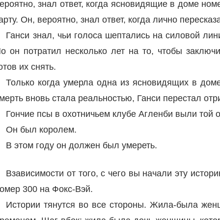
ероятно, знал ответ, когда ясновидящие в доме но
арту. Он, вероятно, знал ответ, когда лично переск
Ганси знал, чьи голоса шептались на силовой лин
о он потратил несколько лет на то, чтобы заключ
отов их снять.
Только когда умерла одна из ясновидящих в доме
мерть вновь стала реальностью, Ганси перестал отр
Гончие псы в охотничьем клубе Агленби выли той о
Он был королем.
В этом году он должен был умереть.
Взависимости от того, с чего вы начали эту истор
омер 300 на Фокс-Вэй.
Истории тянутся во все стороны. Жила-была женщ