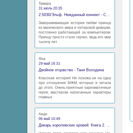
Тамара
31 июль 20:35
2:5030/Эльф. Нежданный коннект - Станислав Миков
Завораживающая история любви принца
из магического мира и питерской девушки,
постоянно работающей за компьютером.
Принцу просто стало скучно, ведь его мир
тысячу лет
Яна
29 май 16:31
Двойное отцовство - Таня Володина
Классная история! Не похожа ни на одну
про отношения МЖМ, которые я читала
до этого. Очень приятные харизматичные
герои, мастерски написанные характеры
главных
Аида
06 май 10:49
Дикарь королевских кровей. Книга 2. Леди-фаворитка - Анна Сергеевна Гаврилова