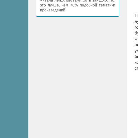
Читала легко, местами хоть занудно. Но,
это лучше, чем 70% подобной тематики
произведений.
П
л
г
б
ж
п
у
б
к
с