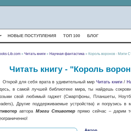
НОВЫЕ ПОСТУПЛЕНИЯ
ТОП 100
БЛОГ
ooks-Lib.com
»
Читать книги
»
Научная фантастика
» Король воронов - Мэгги 
Читать книгу - "Король ворон
Открой для себя врата в удивительный мир
Читать книги
/
Н
десь, в самой лучшей библиотеке мира, ты найдешь сокрови
озьми свой любимый гаджет (Смартфоны, Планшеты, Ноутбу
eaders), Другие поддерживаемые устройства) и погрузись в 
тивотер
автора
Мэгги Стивотер
прямо сейчас – дарим те
еограниченно!
Автор