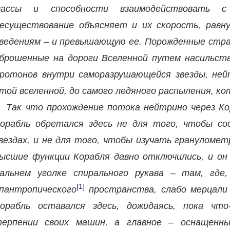
массы и способности взаимодействовать 
есуществование объясняет и их скорость, равн
ведениям – и превышающую ее. Порожденные страд
брошенные на дороги Вселенной путем насильст
ротонов внутри саморазрушающейся звезды, ней
той вселенной, до самого ледяного распыления, ко
Так что прохождение потока нейтрино через Ко
орабль обретался здесь не для того, чтобы со
вездах, и не для того, чтобы изучать грануломет
ысшие функции Корабля давно отключились, и он 
альнем уголке спирального рукава – там, где
[1]
пантропического
пространства, слабо мерцали 
орабль оставался здесь, дожидаясь, пока что
ерпении своих машин, а главное – оснащенн