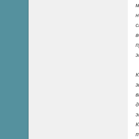
н
с
в
п
э
К
з
в
д
э
К
т