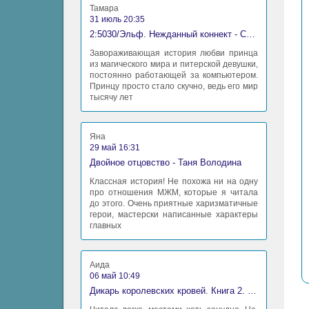
Тамара
31 июль 20:35
2:5030/Эльф. Нежданный коннект - Станислав Миков
Завораживающая история любви принца
из магического мира и питерской девушки,
постоянно работающей за компьютером.
Принцу просто стало скучно, ведь его мир
тысячу лет
Яна
29 май 16:31
Двойное отцовство - Таня Володина
Классная история! Не похожа ни на одну
про отношения МЖМ, которые я читала
до этого. Очень приятные харизматичные
герои, мастерски написанные характеры
главных
Аида
06 май 10:49
Дикарь королевских кровей. Книга 2. Леди-фаворитка - Анна Сергеевна Гаврилова