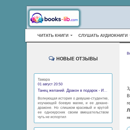
ЧИТАТЬ КНИГИ
СЛУШАТЬ АУДИОКНИГИ
B
НОВЫЕ ОТЗЫВЫ
Тамара
01 август 20:50
З
Танец желаний. Дракон в подарок - Ирина Алексеева
В
Волнующая история о девушке-студентке,
r
изучающей боевую магию, и ее декане-
драконе. Но слишком красивый и крутой
Л
ее однокурсник своим вмешательством
чуть не испортил
н