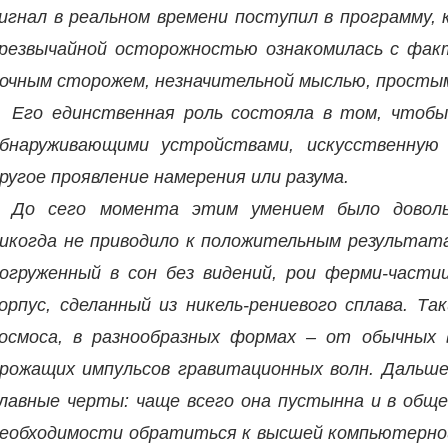
игнал в реальном времени поступил в программу,
резвычайной осторожностью ознакомилась с фак
очным сторожем, незначительной мыслью, просты
Его единственная роль состояла в том, чтобы
бнаруживающими устройствами, искусственную 
ругое проявление намерения или разума.
До сего момента этим умением было доволь
икогда не приводило к положительным результата
огруженный в сон без видений, рои ферми-частиц
орпус, сделанный из никель-рениевого сплава. Т
осмоса, в разнообразных формах – от обычных
рожащих импульсов гравитационных волн. Дальше 
лавные черты: чаще всего она пустынна и в обще
еобходимости обратиться к высшей компьютерно