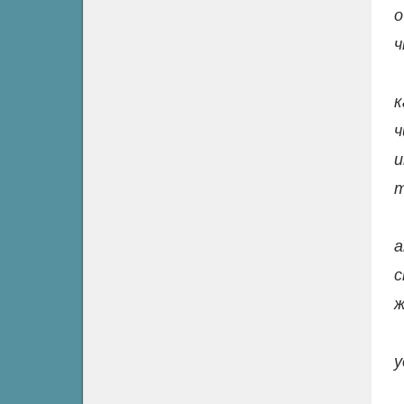
о
ч
к
ч
и
т
а
с
ж
у