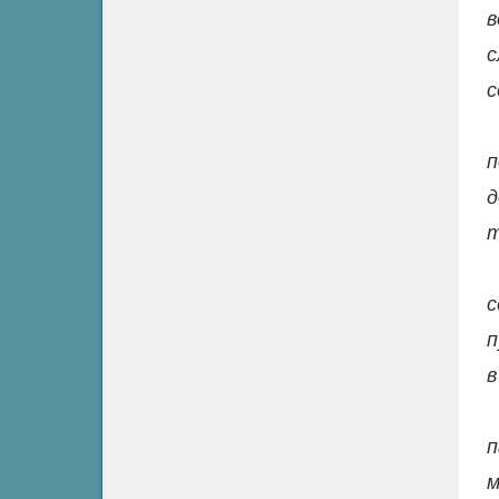
в
с
с
п
д
т
с
п
в
п
м