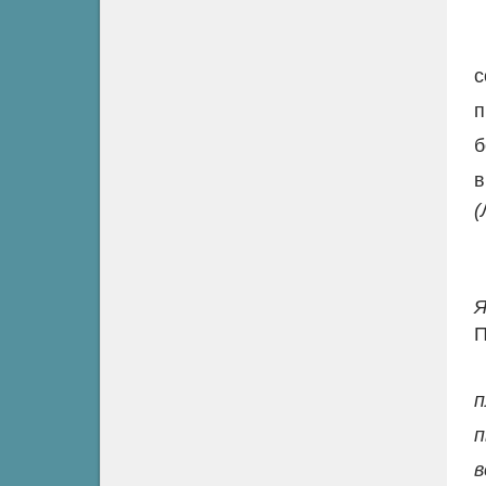
с
п
б
в
(
Я
П
п
п
в