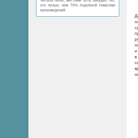
Читала легко, местами хоть занудно. Но,
это лучше, чем 70% подобной тематики
произведений.
Д
н
с
п
р
п
и
в
с
в
н