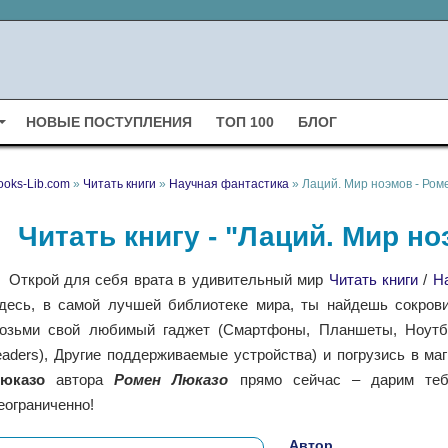
НОВЫЕ ПОСТУПЛЕНИЯ
ТОП 100
БЛОГ
ooks-Lib.com
»
Читать книги
»
Научная фантастика
» Лаций. Мир ноэмов - Ром
Читать книгу - "Лаций. Мир н
Открой для себя врата в удивительный мир
Читать книги
/
Н
десь, в самой лучшей библиотеке мира, ты найдешь сокрови
озьми свой любимый гаджет (Смартфоны, Планшеты, Ноутбу
eaders), Другие поддерживаемые устройства) и погрузись в ма
юказо
автора
Ромен Люказо
прямо сейчас – дарим тебе
еограниченно!
Автор