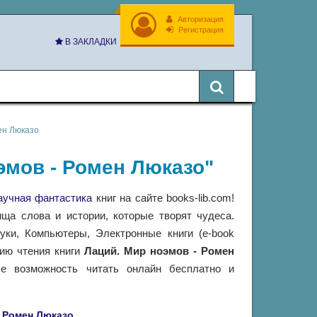
Авторизация
Регистрация
В ЗАКЛАДКИ
ен Люказо
оэмов - Ромен Люказо"
аучная фантастика
книг на сайте books-lib.com!
ща слова и истории, которые творят чудеса.
ки, Компьютеры, Электронные книги (e-book
гию чтения книги
Лаций. Мир ноэмов - Ромен
 возможность читать онлайн бесплатно и
Ромен Люказо