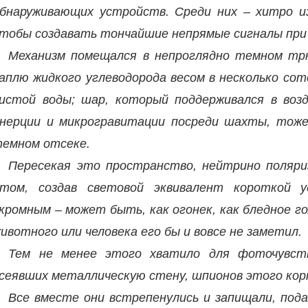
бнаруживающих устройств. Среди них – хитро и
тобы создавать тончайшие непрямые сигналы при
Механизм помещался в непроглядно темном трю
аплю жидкого углеводорода весом в несколько сот
истой воды; шар, который поддерживался в воз
нерции и микрогравитации посреди шахты, тоже
емном отсеке.
Пересекая это пространство, нейтрино поляри
том, создав световой эквивалент короткой 
кромным – может быть, как огонек, как бледное г
ивотного или человека его бы и вовсе не заметил.
Тем не менее этого хватило для фоточувст
сеявших металлическую стену, шпионов этого корп
Все вместе они встрепенулись и запищали, под