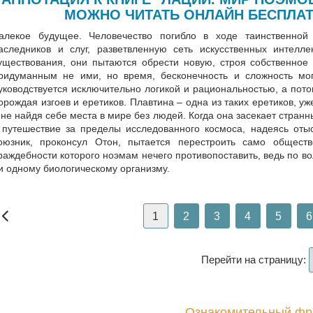
МОЖНО ЧИТАТЬ ОНЛАЙН БЕСПЛАТ
алекое будущее. Человечество погибло в ходе таинственной
аследников и слуг, разветвленную сеть искусственных интелл
уществования, они пытаются обрести новую, строя собственное 
ридуманным не ими, но время, бесконечность и сложность мог
уководствуется исключительно логикой и рациональностью, а пот
орождая изгоев и еретиков. Плавтина – одна из таких еретиков, уж
 не найдя себе места в мире без людей. Когда она засекает стран
 путешествие за пределы исследованного космоса, надеясь отыс
оюзник, проконсул Отон, пытается перестроить само обществ
раждебности которого ноэмам нечего противопоставить, ведь по во
и одному биологическому организму.
1
2
3
4
5
6
Перейти на страницу:
Ознакомительный фр