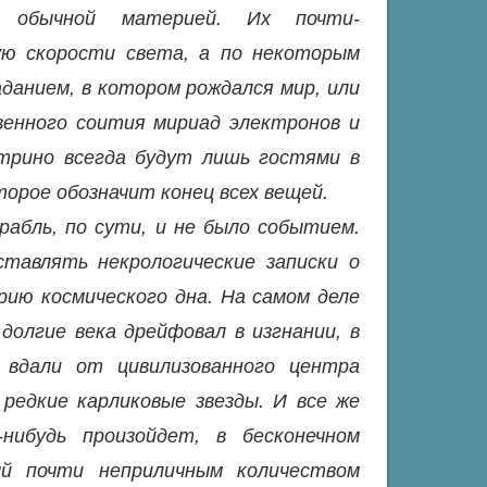
с обычной материей. Их почти-
ую скорости света, а по некоторым
анием, в котором рождался мир, или
венного соития мириад электронов и
трино всегда будут лишь гостями в
торое обозначит конец всех вещей.
рабль, по сути, и не было событием.
ставлять некрологические записки о
рию космического дна. На самом деле
долгие века дрейфовал в изгнании, в
, вдали от цивилизованного центра
редкие карликовые звезды. И все же
-нибудь произойдет, в бесконечном
ый почти неприличным количеством