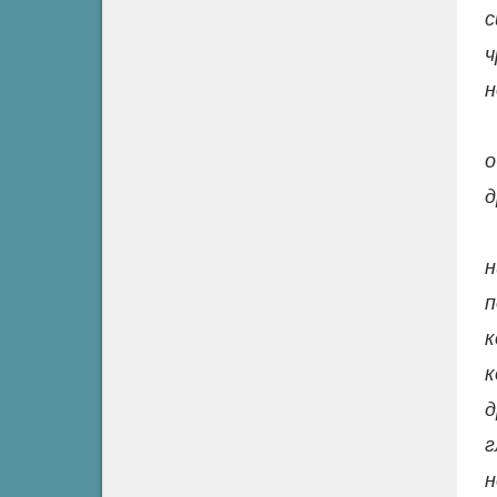
с
ч
н
о
д
н
п
к
к
д
г
н