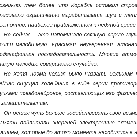
озникло, тем более что Корабль оставил стро
ледовало ограниченно вырабатывать шум и тепл
остоянии, наиболее приближенном к ледяной среде
Но сейчас… это напоминало связную серию звук
очти мелодичную. Красивая, неуверенная, атон
одекафонная последовательность. Многие атмо
акую мелодию совершенно случайно.
Но хотя ноэма нельзя было назвать большим м
ейчас ощущал колебания в виде серии противор
учками псевдонейронов, составляющих его физичес
 замешательстве.
Он решил чуть больше задействовать свои возм
амяти подпитали энергией электронные элемен
ашины, которые до этого момента находились в н