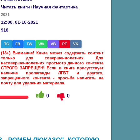
Читать книги
Научная фантастика
/
2021
12:00, 01-10-2021
918
TG
FB
TW
WA
VB
PT
VK
(18+) Внимание! Книга может содержать контент
только для совершеннолетних. Для
несовершеннолетних просмотр данного контента
СТРОГО ЗАПРЕЩЕН! Если в книге присутствует
наличие пропаганды ЛГБТ и другого,
запрещенного контента - просьба написать на
почту для удаления материала.
0
0
В - РОМЕН ЛЮКАЗО", КОТОРУЮ