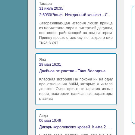
Тамара
31 июль 20:35
2:5030/Эльф. Нежданный коннект - Станислав Миков
Завораживающая история любви принца
из магического мира и питерской девушки,
постоянно работающей за компьютером.
Принцу просто стало скучно, ведь его мир
тысячу лет
Яна
29 май 16:31
Двойное отцовство - Таня Володина
Классная история! Не похожа ни на одну
про отношения МЖМ, которые я читала
до этого. Очень приятные харизматичные
герои, мастерски написанные характеры
главных
Аида
06 май 10:49
Дикарь королевских кровей. Книга 2. Леди-фаворитка - Анна Сергеевна Гаврилова