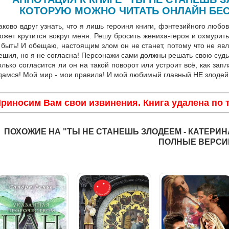
КОТОРУЮ МОЖНО ЧИТАТЬ ОНЛАЙН БЕС
аково вдруг узнать, что я лишь героиня книги, фэнтезийного любов
южет крутится вокруг меня. Решу бросить жениха-героя и охмурить
 быть! И обещаю, настоящим злом он не станет, потому что не яв
ешил, но я не согласна! Персонажи сами должны решать свою судь
олько согласится ли он на такой поворот или устроит всё, как зап
дамся! Мой мир - мои правила! И мой любимый главный НЕ злодей
риносим Вам свои извинения. Книга удалена по
ПОХОЖИЕ НА "ТЫ НЕ СТАНЕШЬ ЗЛОДЕЕМ - КАТЕРИН
ПОЛНЫЕ ВЕРСИ