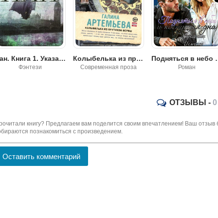
Колыбелька из прутиков вербы - Галина Артемьева
Подняться в небо и коснуться дна - Маргарита Иглесиас
Ненаглядная жена
Современная проза
Роман
Фэнтези
ОТЗЫВЫ -
0
рочитали книгу? Предлагаем вам поделится своим впечатлением! Ваш отзыв 
обираются познакомиться с произведением.
Оставить комментарий