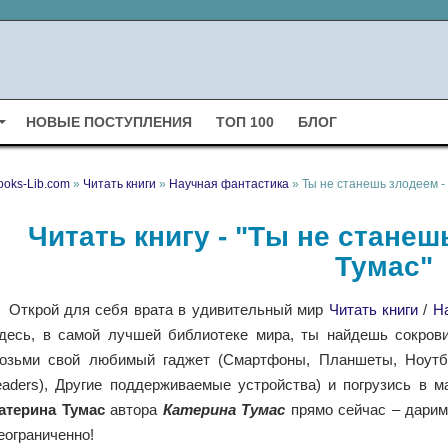
НОВЫЕ ПОСТУПЛЕНИЯ
ТОП 100
БЛОГ
ooks-Lib.com
»
Читать книги
»
Научная фантастика
» Ты не станешь злодеем -
Читать книгу - "Ты не станеш
Тумас"
Открой для себя врата в удивительный мир
Читать книги
/
Н
десь, в самой лучшей библиотеке мира, ты найдешь сокрови
озьми свой любимый гаджет (Смартфоны, Планшеты, Ноутбу
eaders), Другие поддерживаемые устройства) и погрузись в 
атерина Тумас
автора
Катерина Тумас
прямо сейчас – дарим
еограниченно!