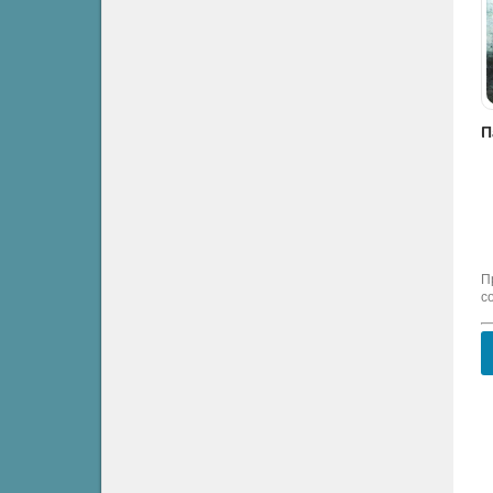
Питомица дракона - Катерина Тумас
Косухина Наталья - Страсти-мордасти
Пан. Книга 1. Указанная пророчеством - Сандра Ренье
Фэнтези
Фантастика
Фэнтези
П
с