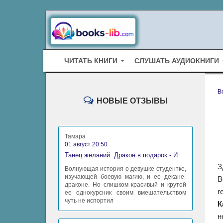
ЧИТАТЬ КНИГИ
СЛУШАТЬ АУДИОКНИГИ
B
НОВЫЕ ОТЗЫВЫ
Тамара
01 август 20:50
Танец желаний. Дракон в подарок - Ирина Алексеева
З
Волнующая история о девушке-студентке,
изучающей боевую магию, и ее декане-
В
драконе. Но слишком красивый и крутой
r
ее однокурсник своим вмешательством
чуть не испортил
К
н