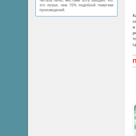
Читала легко, местами хоть занудно. Но,
это лучше, чем 70% подобной тематики
произведений.
К
с
и
р
т
с
П