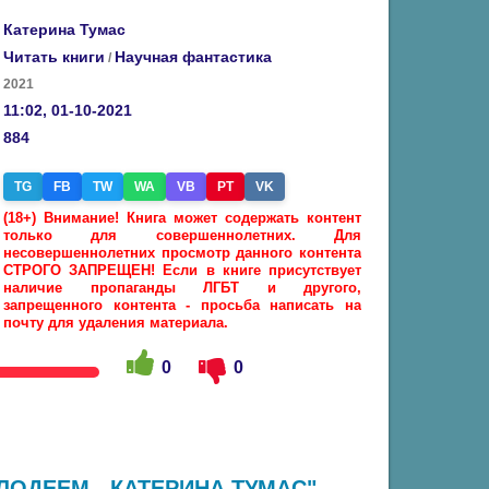
Катерина Тумас
Читать книги
Научная фантастика
/
2021
11:02, 01-10-2021
884
TG
FB
TW
WA
VB
PT
VK
(18+) Внимание! Книга может содержать контент
только для совершеннолетних. Для
несовершеннолетних просмотр данного контента
СТРОГО ЗАПРЕЩЕН! Если в книге присутствует
наличие пропаганды ЛГБТ и другого,
запрещенного контента - просьба написать на
почту для удаления материала.
0
0
ЛОДЕЕМ - КАТЕРИНА ТУМАС",