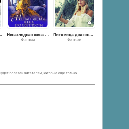
 его светлости - Натаэль Зика
Питомица дракона - Катерина Тумас
Косухина Наталья - Страсти-мордасти
Фэнтези
Фантастика
Фэнтези
будет полезен читателям, которые еще только