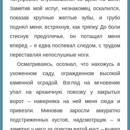
Заметив мой испуг, незнакомец оскалился,
показав крупные желтые зубы, и грубо
поднял меня, встряхнув, как тряпку. До боли
стиснув предплечье, он потащил меня
вперед – я едва поспевал следом, с трудом
переставляя непослушные ноги.
Осматриваясь, осознал, что нахожусь в
ухоженном саду, огражденном высокой
каменной оградой. Взгляд на мгновение
упал на архаичную повозку у закрытых
ворот – наверняка на ней меня сюда и
привезли. Миновав заросли аккуратно
подстриженных кустов, надсмотрщик – я
заметил у него за поясом витой кнут – вывел