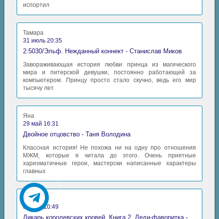
испортил
Тамара
31 июль 20:35
2:5030/Эльф. Нежданный коннект - Станислав Миков
Завораживающая история любви принца из магического
мира и питерской девушки, постоянно работающей за
компьютером. Принцу просто стало скучно, ведь его мир
тысячу лет
Яна
29 май 16:31
Двойное отцовство - Таня Володина
Классная история! Не похожа ни на одну про отношения
МЖМ, которые я читала до этого. Очень приятные
харизматичные герои, мастерски написанные характеры
главных
Аида
06 май 10:49
Дикарь королевских кровей. Книга 2. Леди-фаворитка - Анна Сергеевна Гаврилова