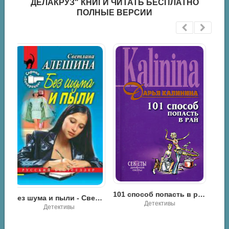
ДЕЛАКРУЗ" КНИГИ ЧИТАТЬ БЕСПЛАТНО
ПОЛНЫЕ ВЕРСИИ
Сломанная кукла - Лёка Лактысева
101 способ попасть в рай - Дарья Калинина
Роман
ез шума и пыли - Светлана Алешина
Детективы