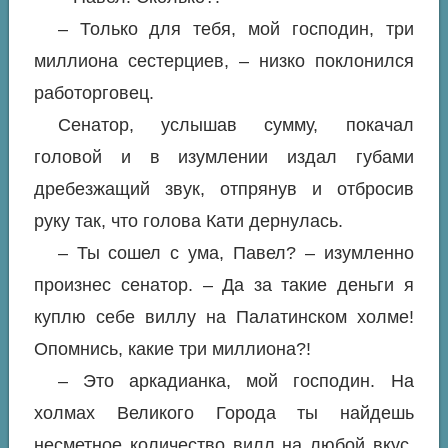
– Только для тебя, мой господин, три
миллиона сестерциев, – низко поклонился
работорговец.
Сенатор, услышав сумму, покачал
головой и в изумлении издал губами
дребезжащий звук, отпрянув и отбросив
руку так, что голова Кати дернулась.
– Ты сошел с ума, Павел? – изумленно
произнес сенатор. – Да за такие деньги я
куплю себе виллу на Палатинском холме!
Опомнись, какие три миллиона?!
– Это аркадианка, мой господин. На
холмах Великого Города ты найдешь
несметное количество вилл на любой вкус,