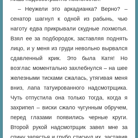
– Неужели это аркадианка? Верно? –
сенатор шагнул к одной из рабынь, чью
наготу едва прикрывали скудные лохмотья.
Взял ее за подбородок, заставляя поднять
лицо, и у меня из груди невольно вырвался
сдавленный крик. Это была Катя! Но
возглас моментально захлебнулся – на шее
железными тисками сжалась, утягивая меня
вниз, лапа татуированного надсмотрщика.
Чуть отпустила она только тогда, когда я
захрипел – виски сжало чугунным обручем,
перед глазами появились черные круги.
Второй рукой надсмотрщик завел мне за
спину запястья и грубо стиснул их, заставив