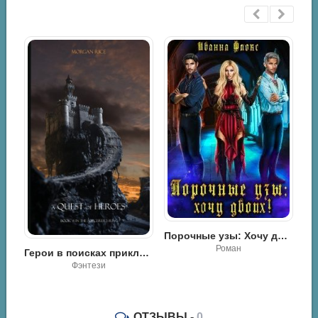
Бунин Иван - Сборник стихотворений
Порочные узы: Хочу двоих! - Иванна Флокс
Роман
Герои в поисках приключений - Морган Райс
Фэнтези
ОТЗЫВЫ -
0