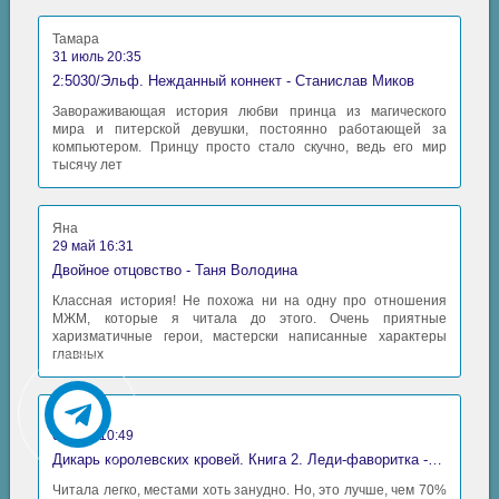
Тамара
31 июль 20:35
2:5030/Эльф. Нежданный коннект - Станислав Миков
Завораживающая история любви принца из магического
мира и питерской девушки, постоянно работающей за
компьютером. Принцу просто стало скучно, ведь его мир
тысячу лет
Яна
29 май 16:31
Двойное отцовство - Таня Володина
Классная история! Не похожа ни на одну про отношения
МЖМ, которые я читала до этого. Очень приятные
харизматичные герои, мастерски написанные характеры
главных
Аида
06 май 10:49
Дикарь королевских кровей. Книга 2. Леди-фаворитка - Анна Сергеевна Гаврилова
Читала легко, местами хоть занудно. Но, это лучше, чем 70%