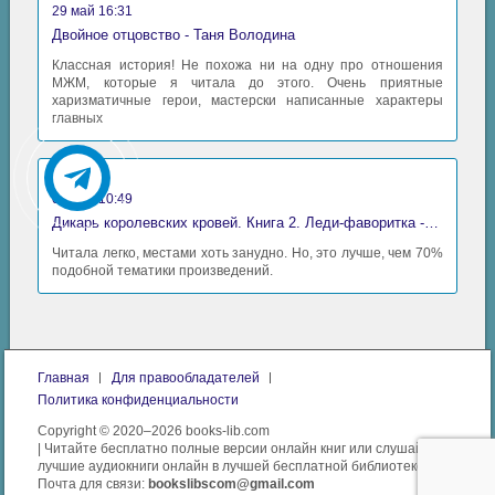
29 май 16:31
Двойное отцовство - Таня Володина
Классная история! Не похожа ни на одну про отношения
МЖМ, которые я читала до этого. Очень приятные
харизматичные герои, мастерски написанные характеры
главных
Аида
06 май 10:49
Дикарь королевских кровей. Книга 2. Леди-фаворитка - Анна Сергеевна Гаврилова
Читала легко, местами хоть занудно. Но, это лучше, чем 70%
подобной тематики произведений.
Главная
Для правообладателей
Политика конфиденциальности
Copyright © 2020–2026 books-lib.com
| Читайте бесплатно полные версии онлайн книг или слушайте
лучшие аудиокниги онлайн в лучшей бесплатной библиотеке.
Почта для связи:
bookslibscom@gmail.com