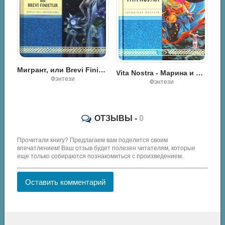
Метаморфозы. Тетралогия - Марина и Сергей Дяченко
игрант, или Brevi Finietur - Марина и Сергей Дяченко
Vita Nostra - Марина и Сергей Дяченко
Научная фантастика
Фэнтези
ОТЗЫВЫ -
0
Прочитали книгу? Предлагаем вам поделится своим
впечатлением! Ваш отзыв будет полезен читателям, которые
еще только собираются познакомиться с произведением.
Оставить комментарий