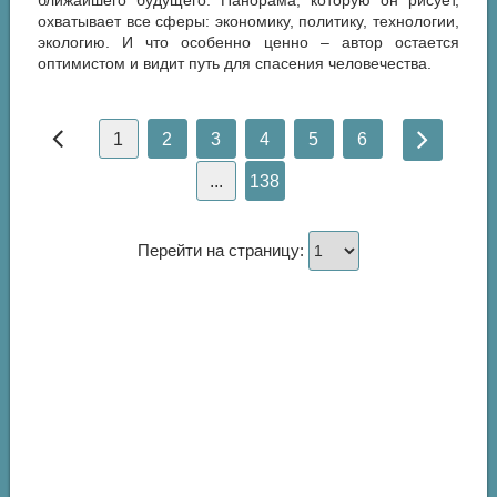
ближайшего будущего. Панорама, которую он рисует,
охватывает все сферы: экономику, политику, технологии,
экологию. И что особенно ценно – автор остается
оптимистом и видит путь для спасения человечества.
1
2
3
4
5
6
...
138
Перейти на страницу: