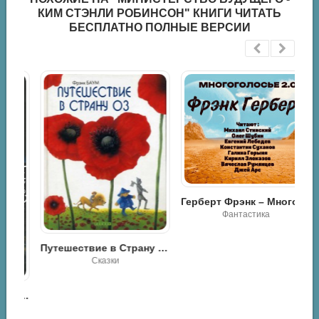
КИМ СТЭНЛИ РОБИНСОН" КНИГИ ЧИТАТЬ
БЕСПЛАТНО ПОЛНЫЕ ВЕРСИИ
Герберт Фрэнк – МногоГолосье. Фрэнк Герберт
Фантастика
Путешествие в Страну Оз - Лаймен Фрэнк Баум
Сказки
Зимняя гонка Фрэнки Машины - Дон Уинслоу