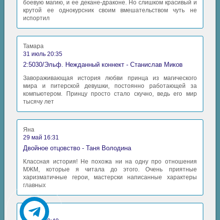
боевую магию, и ее декане-драконе. Но слишком красивый и
крутой ее однокурсник своим вмешательством чуть не
испортил
Тамара
31 июль 20:35
2:5030/Эльф. Нежданный коннект - Станислав Миков
Завораживающая история любви принца из магического
мира и питерской девушки, постоянно работающей за
компьютером. Принцу просто стало скучно, ведь его мир
тысячу лет
Яна
29 май 16:31
Двойное отцовство - Таня Володина
Классная история! Не похожа ни на одну про отношения
МЖМ, которые я читала до этого. Очень приятные
харизматичные герои, мастерски написанные характеры
главных
Аида