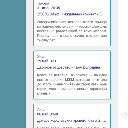
Тамара
31 июль 20:35
2:5030/Эльф. Нежданный коннект - Станислав Миков
Завораживающая история любви принца
из магического мира и питерской девушки,
постоянно работающей за компьютером.
Принцу просто стало скучно, ведь его мир
тысячу лет
Яна
29 май 16:31
Двойное отцовство - Таня Володина
Классная история! Не похожа ни на одну
про отношения МЖМ, которые я читала
до этого. Очень приятные харизматичные
герои, мастерски написанные характеры
главных
Аида
06 май 10:49
Дикарь королевских кровей. Книга 2. Леди-фаворитка - Анна Сергеевна Гаврилова