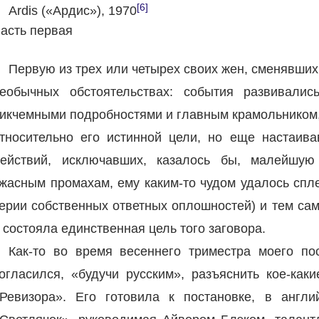
[6]
Ardis («Ардис»), 1970
асть первая
Первую из трех или четырех своих жен, сменявших
еобычных обстоятельствах: события развивалис
икчемными подробностями и главным крамольником,
тносительно его истинной цели, но еще настаи
ействий, исключавших, казалось бы, малейшую
жасным промахам, ему каким-то чудом удалось спле
ерии собственных ответных оплошностей) и тем са
 состояла единственная цель того заговора.
Как-то во время весеннего триместра моего по
огласился, «будучи русским», разъяснить кое-каки
Ревизора». Его готовила к постановке, в англи