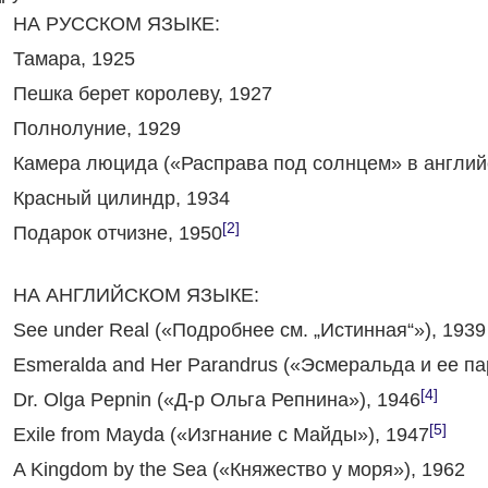
НА РУССКОМ ЯЗЫКЕ:
Тамара, 1925
Пешка берет королеву, 1927
Полнолуние, 1929
Камера люцида («Расправа под солнцем» в англий
Красный цилиндр, 1934
[2]
Подарок отчизне, 1950
НА АНГЛИЙСКОМ ЯЗЫКЕ:
See under Real («Подробнее см. „Истинная“»), 1939
Esmeralda and Her Parandrus («Эсмеральда и ее па
[4]
Dr. Olga Pepnin («Д-р Ольга Репнина»), 1946
[5]
Exile from Mayda («Изгнание с Майды»), 1947
A Kingdom by the Sea («Княжество у моря»), 1962