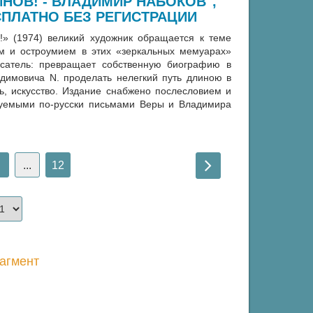
ИНОВ! - ВЛАДИМИР НАБОКОВ",
ПЛАТНО БЕЗ РЕГИСТРАЦИИ
» (1974) великий художник обращается к теме
ом и остроумием в этих «зеркальных мемуарах»
сатель: превращает собственную биографию в
адимовича N. проделать нелегкий путь длиною в
ь, искусство. Издание снабжено послесловием и
куемыми по-русски письмами Веры и Владимира
...
12
агмент