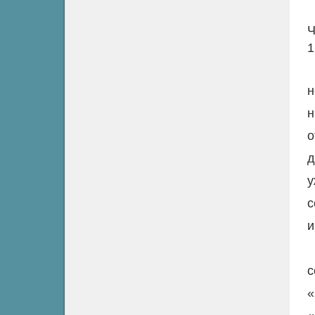
Ч
1
н
н
о
д
у
с
и
с
«