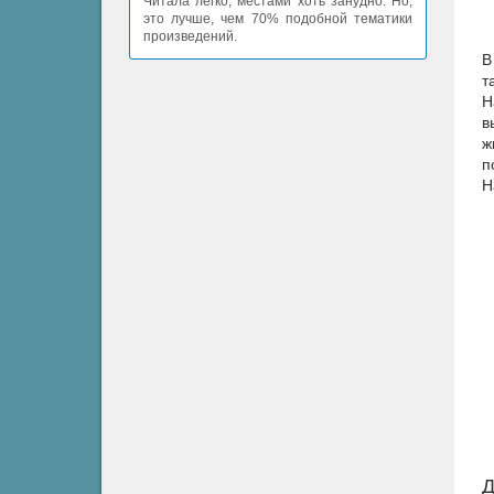
Читала легко, местами хоть занудно. Но,
это лучше, чем 70% подобной тематики
произведений.
В
т
Н
в
ж
п
Н
Д