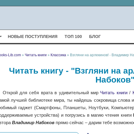
НОВЫЕ ПОСТУПЛЕНИЯ
ТОП 100
БЛОГ
ooks-Lib.com
»
Читать книги
»
Классика
» Взгляни на арлекинов! - Владимир Н
Читать книгу - "Взгляни на а
Набоков
Открой для себя врата в удивительный мир
Читать книги
/
амой лучшей библиотеке мира, ты найдешь сокровища слова и 
юбимый гаджет (Смартфоны, Планшеты, Ноутбуки, Компьютеры,
оддерживаемые устройства) и погрузись в магию чтения книги
втора
Владимир Набоков
прямо сейчас – дарим тебе возможнос