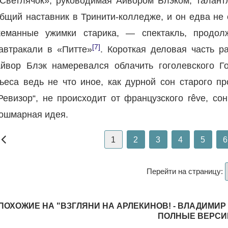
Светлячок», руководимая Айвором Блэком, талант
бщий наставник в Тринити-колледже, и он едва не 
еманные ужимки старика, — спектакль, продол
[7]
автракали в «Питте»
. Короткая деловая часть 
йвор Блэк намеревался облачить гоголевского Го
ьеса ведь не что иное, как дурной сон старого пр
Ревизор“, не происходит от французского rêve, сон
ошмарная идея.
1
2
3
4
5
6
Перейти на страницу:
ПОХОЖИЕ НА "ВЗГЛЯНИ НА АРЛЕКИНОВ! - ВЛАДИМИР
ПОЛНЫЕ ВЕРСИ