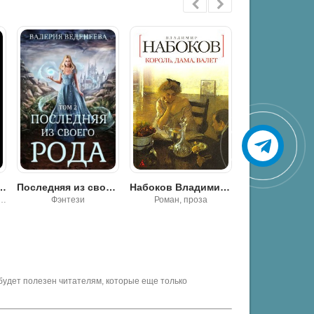
лерия Веденеева
Набоков Владимир - Король, дама, валет
Набоков Владимир - Гроза
Роман, проза
Роман, проза
Классика
будет полезен читателям, которые еще только