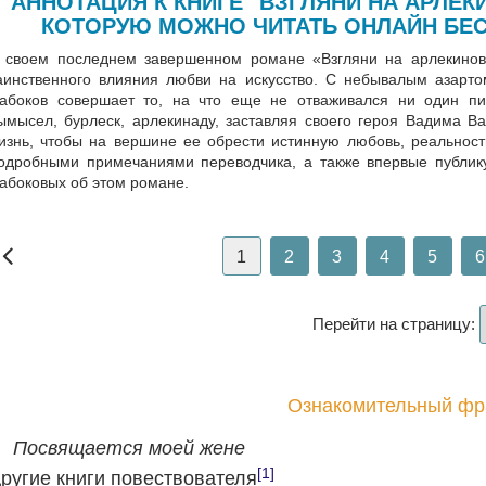
АННОТАЦИЯ К КНИГЕ "ВЗГЛЯНИ НА АРЛЕК
КОТОРУЮ МОЖНО ЧИТАТЬ ОНЛАЙН БЕС
 своем последнем завершенном романе «Взгляни на арлекинов!
аинственного влияния любви на искусство. С небывалым азарт
абоков совершает то, на что еще не отваживался ни один пи
ымысел, бурлеск, арлекинаду, заставляя своего героя Вадима В
изнь, чтобы на вершине ее обрести истинную любовь, реальност
одробными примечаниями переводчика, а также впервые публи
абоковых об этом романе.
1
2
3
4
5
6
Перейти на страницу:
Ознакомительный фр
Посвящается моей жене
[1]
ругие книги повествователя