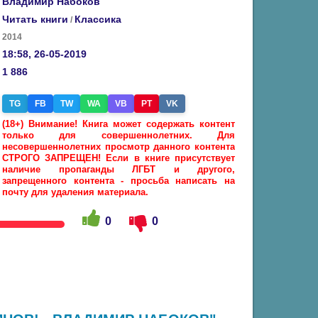
Владимир Набоков
Читать книги
Классика
/
2014
18:58, 26-05-2019
1 886
TG
FB
TW
WA
VB
PT
VK
(18+) Внимание! Книга может содержать контент
только для совершеннолетних. Для
несовершеннолетних просмотр данного контента
СТРОГО ЗАПРЕЩЕН! Если в книге присутствует
наличие пропаганды ЛГБТ и другого,
запрещенного контента - просьба написать на
почту для удаления материала.
0
0