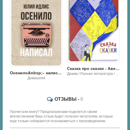
Сказка про сказки - Авенир Григорьевич Зак
ейня без&nbsp;франшиз. Руководство по открытию уникальной&nbsp;кофейни - Ирина Ускова
Осенило&nbsp;– написал - Юлия Идлис
Драма / Разная литература / Классика
Домашняя
ОТЗЫВЫ -
0
Прочитали книгу? Предлагаем вам поделится своим
впечатлением! Ваш отзыв будет полезен читателям, которые
еще только собираются познакомиться с произведением.