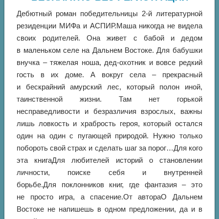
Дебютный роман победительницы 2-й литературной
резиденции МИФа и АСПИР.Маша никогда не видела
своих родителей. Она живет с бабой и дедом
в маленьком селе на Дальнем Востоке. Для бабушки
внучка – тяжелая ноша, дед-охотник и вовсе редкий
гость в их доме. А вокруг села – прекрасный
и бескрайний амурский лес, который полон иной,
таинственной жизни. Там нет горькой
несправедливости и безразличия взрослых, важны
лишь ловкость и храбрость героя, который остался
один на один с пугающей природой. Нужно только
побороть свой страх и сделать шаг за порог…Для кого
эта книгаДля любителей историй о становлении
личности, поиске себя и внутренней
борьбе.Для поклонников книг, где фантазия – это
не просто игра, а спасение.От автораО Дальнем
Востоке не напишешь в одном предложении, да и в