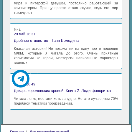
мира и питерской девушки, постоянно работающей за
компьютером. Принцу просто стало скучно, ведь его мир
тысячу лет
Яна
29 май 16:31
Двойное отцовство - Таня Володина
Классная история! Не похожа ни на одну про отношения
МЖМ, которые я читала до этого. Очень приятные
харизматичные герои, мастерски написанные характеры
главных
Аида
06 май 10:49
Дикарь королевских кровей. Книга 2. Леди-фаворитка - Анна Сергеевна Гаврилова
Читала легко, местами хоть занудно. Но, это лучше, чем 70%
подобной тематики произведений.
Главная
Для правообладателей