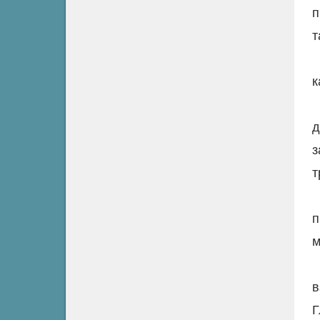
п
т
к
д
з
т
п
м
в
Г