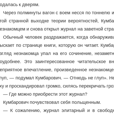
одалась к дверям.
Через полминуты вагон с воем несся по тоннелю и
той странной выходке теории вероятностей, Кумб
езнакомцем и снова открыл журнал на заветной стра
Обычный человек раздражается, когда обнаруживае
ыскает по странице книги, которую он читает. Кумба
згляд незнакомца упал на его сочинение, незамет
оудобнее. Это заинтересованное читательское в
еприятное впечатление, произведенное незнакомце
луп, — подумал Кумбарович. — Отнюдь не глуп». Н
ху и проскандировал громко, силясь перекричать гро
— Где можно приобрести этот журнал?
Кумбарович почувствовал себя польщенным.
— К сожалению, журнал элитарный и в свободн