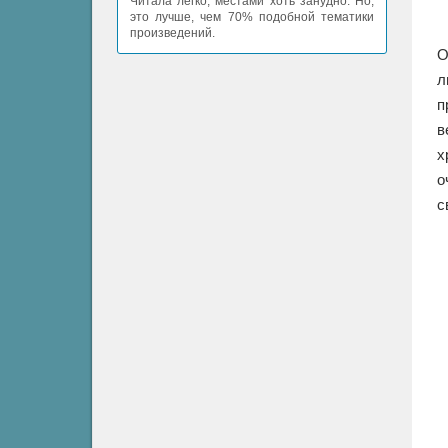
Читала легко, местами хоть занудно. Но,
это лучше, чем 70% подобной тематики
произведений.
О
л
п
в
х
о
с