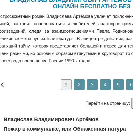
ОНЛАЙН БЕСПЛАТНО БЕЗ
стросюжетный роман Владислава Артёмова увлечет поклонни
иний, заставит поволноваться и любителей авантюрно-крим
роизведений, следя за взаимоотношениями Павла Родионов
еликие сюжеты русской литературы. В эпицентре действия, раз
ранящий тайну, которая представляет большой интерес для т
чень разными, но роковым образом втянутыми в круговорот то с
воего рода воплощение России 1990-х годов.
1
2
3
4
5
6
Перейти на страницу:
Владислав Владимирович Артёмов
Пожар в коммуналке, или Обнажённая натура