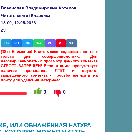
Владислав Владимирович Артемов
Читать книги
Классика
/
18:00, 12-05-2026
29
TG
FB
TW
WA
VB
PT
VK
(18+) Внимание! Книга может содержать контент
только для совершеннолетних. Для
несовершеннолетних просмотр данного контента
СТРОГО ЗАПРЕЩЕН! Если в книге присутствует
наличие пропаганды ЛГБТ и другого,
запрещенного контента - просьба написать на
почту для удаления материала.
0
0
Е, ИЛИ ОБНАЖЁННАЯ НАТУРА -
, КОТОРУЮ МОЖНО ЧИТАТЬ