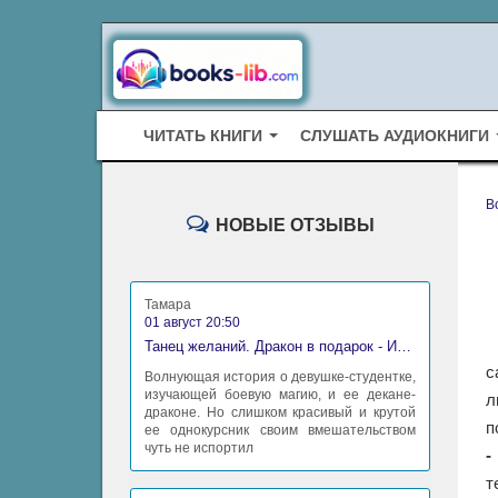
ЧИТАТЬ КНИГИ
СЛУШАТЬ АУДИОКНИГИ
B
НОВЫЕ ОТЗЫВЫ
Тамара
01 август 20:50
Танец желаний. Дракон в подарок - Ирина Алексеева
с
Волнующая история о девушке-студентке,
изучающей боевую магию, и ее декане-
л
драконе. Но слишком красивый и крутой
п
ее однокурсник своим вмешательством
чуть не испортил
-
т