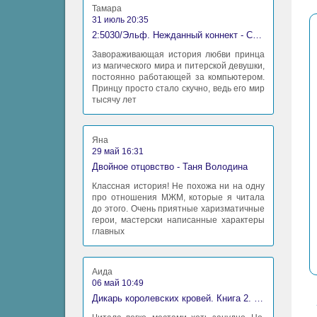
Тамара
31 июль 20:35
2:5030/Эльф. Нежданный коннект - Станислав Миков
Завораживающая история любви принца
из магического мира и питерской девушки,
постоянно работающей за компьютером.
Принцу просто стало скучно, ведь его мир
тысячу лет
Яна
29 май 16:31
Двойное отцовство - Таня Володина
Классная история! Не похожа ни на одну
про отношения МЖМ, которые я читала
до этого. Очень приятные харизматичные
герои, мастерски написанные характеры
главных
Аида
06 май 10:49
Дикарь королевских кровей. Книга 2. Леди-фаворитка - Анна Сергеевна Гаврилова