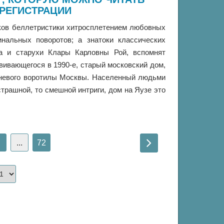
 РЕГИСТРАЦИИ
ков беллетристики хитросплетением любовных
инальных поворотов; а знатоки классических
а и старухи Клары Карловны Рой, вспомнят
вивающегося в 1990-е, старый московский дом,
еневого воротилы Москвы. Населенный людьми
трашной, то смешной интриги, дом на Яузе это
...
72