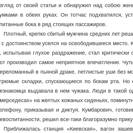
згляд от своей статьи и обнаружил над собою же
умками в обеих руках. Он тотчас подхватился, ус
питанные бока в ряд стоящих пассажиров.
Плотный, крепко сбитый мужчина средних лет реш
 с достоинством уселся на освободившееся место. 
, испытывая глухое раздражение, стал критически 
от производил самое неприятное впечатление. Чуть
ереломанный в пьяной драке, петлистые уши без мо
грюмые складки, спускающиеся по бокам рта. Но 
езнакомца выдавала в нем чужака. Люди в такой од
мерседесах» на желтых кожаных сиденьях, поминутн
елефону, приказывая и диктуя. Кумбарович, готов
евоспитанности, решил все-таки благоразумно прикус
Приближалась станция «Киевская», вагон зашев