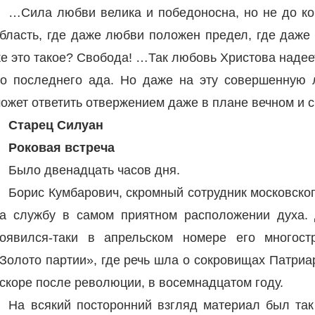
…Сила любви велика и победоносна, но не до кон
бласть, где даже любви положен предел, где даже 
е это такое? Свобода! …Так любовь Христова надеет
о последнего ада. Но даже на эту совершенную 
ожет ответить отвержением даже в плане вечном и ска
Старец Силуан
Роковая встреча
Было двенадцать часов дня.
Борис Кумбарович, скромный сотрудник московског
а службу в самом приятном расположении духа.
оявился-таки в апрельском номере его многос
Золото партии», где речь шла о сокровищах Патри
скоре после революции, в восемнадцатом году.
На всякий посторонний взгляд материал был так 