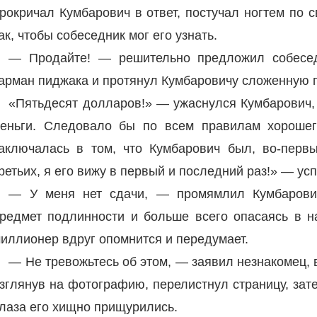
рокричал Кумбарович в ответ, постучал ногтем по
ак, чтобы собеседник мог его узнать.
— Продайте! — решительно предложил собесед
арман пиджака и протянул Кумбаровичу сложенную 
«Пятьдесят долларов!» — ужаснулся Кумбарович
еньги. Следовало бы по всем правилам хорошег
аключалась в том, что Кумбарович был, во-первы
ретьих, я его вижу в первый и последний раз!» — усп
— У меня нет сдачи, — промямлил Кумбарович
редмет подлинности и больше всего опасаясь в н
иллионер вдруг опомнится и передумает.
— Не тревожьтесь об этом, — заявил незнакомец, 
зглянув на фотографию, перелистнул страницу, зат
лаза его хищно прищурились.