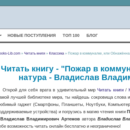
НОВЫЕ ПОСТУПЛЕНИЯ
ТОП 100
БЛОГ
ooks-Lib.com
»
Читать книги
»
Классика
» Пожар в коммуналке, или Обнажённа
Читать книгу - "Пожар в комму
натура - Владислав Влади
Открой для себя врата в удивительный мир
Читать книги
/
амой лучшей библиотеке мира, ты найдешь сокровища слова и 
юбимый гаджет (Смартфоны, Планшеты, Ноутбуки, Компьютеры,
оддерживаемые устройства) и погрузись в магию чтения книги
П
 Владислав Владимирович Артемов
автора
Владислав Вл
ебе возможность читать онлайн бесплатно и неограниченно!