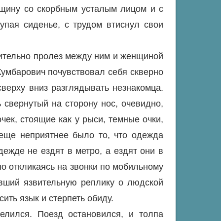
нщину со скорбным усталым лицом и с
тупая сиденье, с трудом втиснул свои
ительно пролез между ним и женщиной
Кумбарович почувствовал себя скверно
сверху вниз разглядывать незнакомца.
 свернутый на сторону нос, очевидно,
чек, стоящие как у рыси, темные очки,
еще неприятнее было то, что одежда
ежде не ездят в метро, а ездят они в
о откликаясь на звонки по мобильному
ивший язвительную реплику о людской
ить язык и стерпеть обиду.
елился. Поезд остановился, и толпа