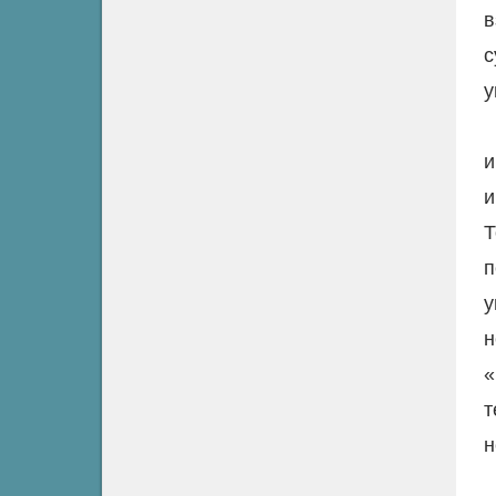
в
с
у
и
и
Т
п
у
н
«
т
н