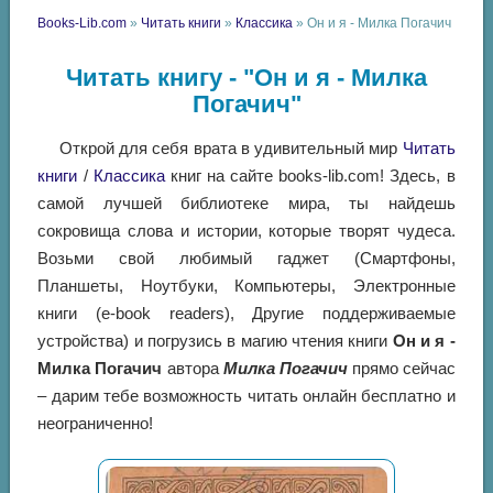
Books-Lib.com
»
Читать книги
»
Классика
» Он и я - Милка Погачич
Читать книгу - "Он и я - Милка
Погачич"
Открой для себя врата в удивительный мир
Читать
книги
/
Классика
книг на сайте books-lib.com! Здесь, в
самой лучшей библиотеке мира, ты найдешь
сокровища слова и истории, которые творят чудеса.
Возьми свой любимый гаджет (Смартфоны,
Планшеты, Ноутбуки, Компьютеры, Электронные
книги (e-book readers), Другие поддерживаемые
устройства) и погрузись в магию чтения книги
Он и я -
Милка Погачич
автора
Милка Погачич
прямо сейчас
– дарим тебе возможность читать онлайн бесплатно и
неограниченно!