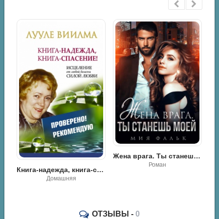
Жена врага. Ты станешь моей - Мия Фальк
Подари мне любовь - Ярл Конг
Роман
Роман
Книга-надежда, книга-спасение! Исцеление от любой болезни силой любви - Лууле Виилма
ОТЗЫВЫ -
0