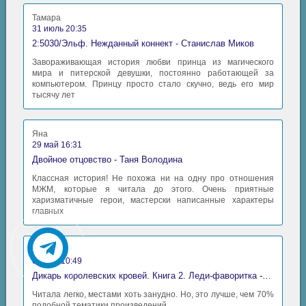
Тамара
31 июль 20:35
2:5030/Эльф. Нежданный коннект - Станислав Миков
Завораживающая история любви принца из магического
мира и питерской девушки, постоянно работающей за
компьютером. Принцу просто стало скучно, ведь его мир
тысячу лет
Яна
29 май 16:31
Двойное отцовство - Таня Володина
Классная история! Не похожа ни на одну про отношения
МЖМ, которые я читала до этого. Очень приятные
харизматичные герои, мастерски написанные характеры
главных
Аида
06 май 10:49
Дикарь королевских кровей. Книга 2. Леди-фаворитка - Анна Сергеевна Гаврилова
Читала легко, местами хоть занудно. Но, это лучше, чем 70%
подобной тематики произведений.