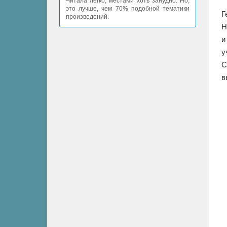
Читала легко, местами хоть занудно. Но,
это лучше, чем 70% подобной тематики
Г
произведений.
Н
и
у
С
в