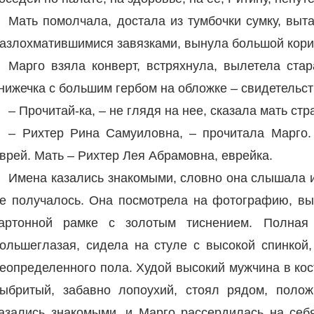
Мать помолчала, достала из тумбочки сумку, выт
азлохматившимися завязками, вынула большой кори
Марго взяла конверт, встряхнула, вылетела ста
нижечка с большим гербом на обложке – свидетельст
– Прочитай-ка, – не глядя на нее, сказала мать с
– Рихтер Рина Самуиловна, – прочитала Марго.
врей. Мать – Рихтер Лея Абрамовна, еврейка.
Имена казались знакомыми, словно она слышала их,
е получалось. Она посмотрела на фотографию, вы
артонной рамке с золотым тиснением. Полная
ольшеглазая, сидела на стуле с высокой спинкой
еопределенного пола. Худой высокий мужчина в кос
ыбритый, забавно лопоухий, стоял рядом, поло
азались знакомыми, и Марго рассердилась на себя