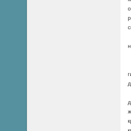
о
р
с
н
г
д
д
ж
к
к