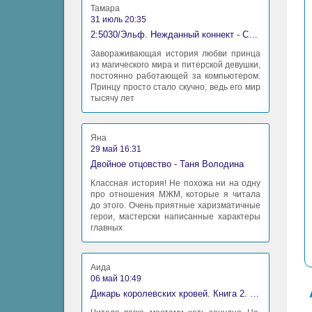
Тамара
31 июль 20:35
2:5030/Эльф. Нежданный коннект - Станислав Миков
Завораживающая история любви принца
из магического мира и питерской девушки,
постоянно работающей за компьютером.
Принцу просто стало скучно, ведь его мир
тысячу лет
Яна
29 май 16:31
Двойное отцовство - Таня Володина
Классная история! Не похожа ни на одну
про отношения МЖМ, которые я читала
до этого. Очень приятные харизматичные
герои, мастерски написанные характеры
главных
Аида
06 май 10:49
Дикарь королевских кровей. Книга 2. Леди-фаворитка - Анна Сергеевна Гаврилова