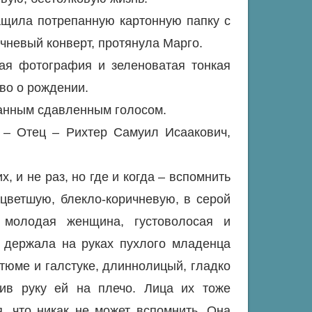
ащила потрепанную картонную папку с
чневый конверт, протянула Марго.
рая фотография и зеленоватая тонкая
во о рождении.
транным сдавленным голосом.
 – Отец – Рихтер Самуил Исаакович,
 и не раз, но где и когда – вспомнить
цветшую, блекло-коричневую, в серой
 молодая женщина, густоволосая и
, держала на руках пухлого младенца
тюме и галстуке, длиннолицый, гладко
жив руку ей на плечо. Лица их тоже
, что никак не может вспомнить. Она