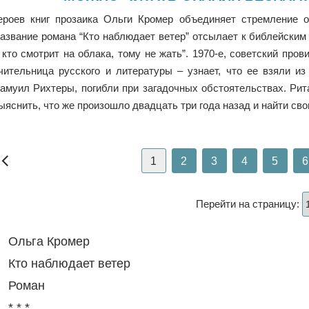
ероев книг прозаика Ольги Кромер объединяет стремление о
азвание романа “Кто наблюдает ветер” отсылает к библейским с
 кто смотрит на облака, тому не жать”. 1970-е, советский про
чительница русского и литературы – узнает, что ее взяли и
амуил Рихтеры, погибли при загадочных обстоятельствах. Рит
ыяснить, что же произошло двадцать три года назад и найти сво
1
2
3
4
5
6
Перейти на страницу:
Ольга Кромер
Кто наблюдает ветер
Роман
* * *