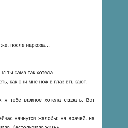
т же, после наркоза…
 И ты сама так хотела.
еть, как они мне нож в глаз втыкают.
А я тебе важное хотела сказать. Вот
йчас начнутся жалобы: на врачей, на
тевую, бестолковую жизнь.