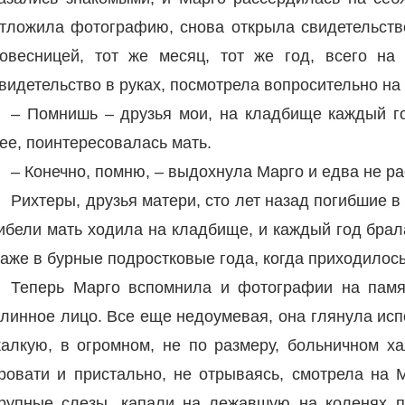
тложила фотографию, снова открыла свидетельств
овесницей, тот же месяц, тот же год, всего на
видетельство в руках, посмотрела вопросительно на 
– Помнишь – друзья мои, на кладбище каждый г
ее, поинтересовалась мать.
– Конечно, помню, – выдохнула Марго и едва не ра
Рихтеры, друзья матери, сто лет назад погибшие в
ибели мать ходила на кладбище, и каждый год брала
аже в бурные подростковые года, когда приходилось
Теперь Марго вспомнила и фотографии на памят
линное лицо. Все еще недоумевая, она глянула исп
алкую, в огромном, не по размеру, больничном х
ровати и пристально, не отрываясь, смотрела на
рупные слезы, капали на лежавшую на коленях па