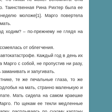
о. Таинственная Рина Рихтер была ее
 неделю моложе[1]. Марго повертела
мать.
од ходим? – по-прежнему не глядя на
ссмеялась от облегчения.
 автокатастрофе. Каждый год в день их
 Марго с собой, не пропустив ни разу,
 заманивать и запугивать.
нике, те же печальные глаза, то же
одлобья на мать, странно маленькую и
алате. Мать сидела на самом краешке
 Марго. По щекам ее текли медленные
пку, расплываясь по сухому картону