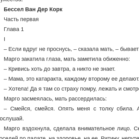
Бессел Ван Дер Корк
Часть первая
Глава 1
I
– Если вдруг не проснусь, – сказала мать, – бывае
Марго закатила глаза, мать заметила обиженно:
– Кривись хоть до завтра, а никто не знает.
– Мама, это катаракта, каждому второму ее делают.
– Хотела! Да я там со страху помру, лежать и смотр
Марго засмеялась, мать рассердилась:
– Смейся, смейся. Опять меня с толку сбила. 
ослушай.
Марго вздохнула, сделала внимательное лицо. Се
оседей по палате, на здоровье, на ее, Ритину, непу