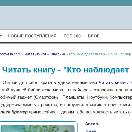
НОВЫЕ ПОСТУПЛЕНИЯ
ТОП 100
БЛОГ
ooks-Lib.com
»
Читать книги
»
Классика
» Кто наблюдает ветер - Ольга Кромер
Читать книгу - "Кто наблюдает
Открой для себя врата в удивительный мир
Читать книги
/
амой лучшей библиотеке мира, ты найдешь сокровища слова и 
юбимый гаджет (Смартфоны, Планшеты, Ноутбуки, Компьютеры,
оддерживаемые устройства) и погрузись в магию чтения книги
льга Кромер
прямо сейчас – дарим тебе возможность читать о
Автор
Жанр