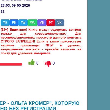
23:03, 09-05-2026
33
TG
FB
TW
WA
VB
PT
VK
(18+) Внимание! Книга может содержать контент
только для совершеннолетних. Для
несовершеннолетних просмотр данного контента
СТРОГО ЗАПРЕЩЕН! Если в книге присутствует
наличие пропаганды ЛГБТ и другого,
запрещенного контента - просьба написать на
почту для удаления материала.
0
0
ЕР - ОЛЬГА КРОМЕР", КОТОРУЮ
НО БЕЗ РЕГИСТРАЦИИ