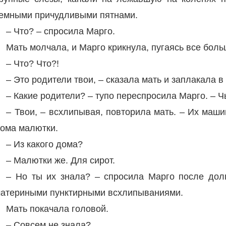
емными причудливыми пятнами.
– Что? – спросила Марго.
Мать молчала, и Марго крикнула, пугаясь все боль
– Что? Что?!
– Это родители твои, – сказала мать и заплакала в
– Какие родители? – тупо переспросила Марго. – 
– Твои, – всхлипывая, повторила мать. – Их маши
ома малютки.
– Из какого дома?
– Малютки же. Для сирот.
– Но ты их знала? – спросила Марго после дол
атериными пунктирными всхлипываниями.
Мать покачала головой.
– Совсем не знала?