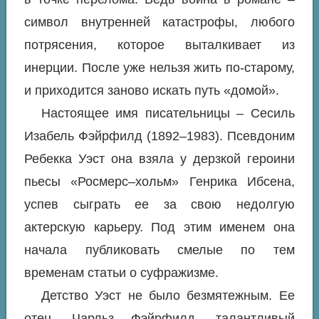
символ внутренней катастрофы, любого
потрясения, которое выталкивает из
инерции. После уже нельзя жить по-старому,
и приходится заново искать путь «домой».
Настоящее имя писательницы – Сесиль
Изабель Фэйрфилд (1892–1983). Псевдоним
Ребекка Уэст она взяла у дерзкой героини
пьесы «Росмерс–хольм» Генрика Ибсена,
успев сыграть ее за свою недолгую
актерскую карьеру. Под этим именем она
начала публиковать смелые по тем
временам статьи о суфражизме.
Детство Уэст не было безмятежным. Ее
отец, Чарльз Фэйрфилд, талантливый