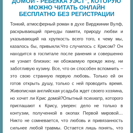
ДОМОЙ - РЕБЕККА УЭСТ", КОТОРУЮ
МОЖНО ЧИТАТЬ ОНЛАЙН
БЕСПЛАТНО БЕЗ РЕГИСТРАЦИИ
Тонкий, атмосферный роман в духе Вирджинии Вулф,
раскрывающий причуды памяти, природу любви и
указывающий на хрупкость всего того, к чему мы,
казалось бы, привыкли.Что случилось с Крисом? Он
находится в госпитале после ранения и совершенно
не узнает близких: ни обожаемую прежде жену, ни
заботливую кузину. Все, что он способен вспомнить –
это свою странную первую любовь. Только ей он
готов открыть душу, только с ней проводить время.
Живописная английская усадьба ждет своего хозяина,
но хочет ли Крис домой?Опытный психиатр, которого
приглашают к Крису, уверен: дело не только в
контузии, полученной в окопах Первой мировой…
Никто не сомневается, что любовь и привязанность
сильнее любой травмы. Остается лишь понять, что