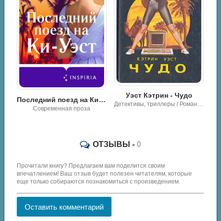
оман с последствиями - Энни Уэст
Уэст Кэтрин - Чудо
Последний поезд на Ки-Уэст - Шанель Клитон
Детективы, триллеры / Роман, проза
Современная проза
ОТЗЫВЫ -
0
Прочитали книгу? Предлагаем вам поделится своим
впечатлением! Ваш отзыв будет полезен читателям, которые
еще только собираются познакомиться с произведением.
Оставить комментарий