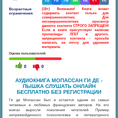
TG
FB
TW
WA
VB
PT
VK
Возрастные
(18+) Внимание! Книга может
ограничения
содержать контент только для
совершеннолетних. Для
несовершеннолетних просмотр
данного контента СТРОГО ЗАПРЕЩЕН!
Если в книге присутствует наличие
пропаганды ЛГБТ и другого,
запрещенного контента - просьба
написать на почту для удаления
материала.
Оценка пользователей:
0
0
АУДИОКНИГА МОПАССАН ГИ ДЕ -
ПЫШКА СЛУШАТЬ ОНЛАЙН
БЕСПЛАТНО БЕЗ РЕГИСТРАЦИИ
Ги де Мопассан был и остается одним из самых
читаемых и любимых французских авторов. На его
книгах выросли поколения читателей. Пример
непревзойденного психологизма и литературного