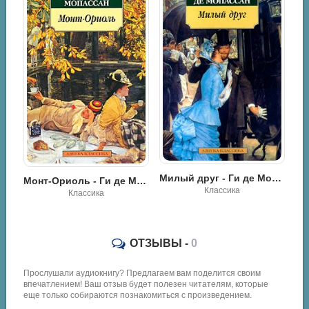
01_11
01_12
02_01
02_02
02_03
03_01
03_02
03_03
Мопассан Ги де - Заведение Телье. Рассказы
Милый друг - Ги де Мопассан
Монт-Ориоль - Ги де Мопассан
04_01
Классика
Классика
04_02
04_03
ОТЗЫВЫ -
0
05_01
Прослушали аудиокнигу? Предлагаем вам поделится своим
05_02
впечатлением! Ваш отзыв будет полезен читателям, которые
еще только собираются познакомиться с произведением.
05_03