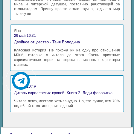
08_03
мира и питерской девушки, постоянно работающей за
компьютером. Принцу просто стало скучно, ведь его мир
08_04
тысячу лет
08_05
08_06
Яна
29 май 16:31
08_07
Двойное отцовство - Таня Володина
09_01
Классная история! Не похожа ни на одну про отношения
МЖМ, которые я читала до этого. Очень приятные
харизматичные герои, мастерски написанные характеры
09_02
главных
09_03
09_04
Аида
06 май 10:49
09_05
Дикарь королевских кровей. Книга 2. Леди-фаворитка - Анна Сергеевна Гаврилова
09_06
Читала легко, местами хоть занудно. Но, это лучше, чем 70%
подобной тематики произведений.
09_07
09_08
09_09