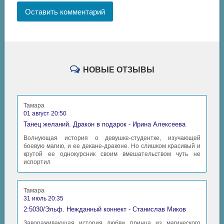
05_04
Оставить комментарий
05_05
05_06
05_07
НОВЫЕ ОТЗЫВЫ
06_01
06_02
Тамара
07_01
01 август 20:50
Танец желаний. Дракон в подарок - Ирина Алексеева
07_02
Волнующая история о девушке-студентке, изучающей
07_03
боевую магию, и ее декане-драконе. Но слишком красивый и
крутой ее однокурсник своим вмешательством чуть не
07_04
испортил
07_05
Тамара
08_01
31 июль 20:35
08_02
2:5030/Эльф. Нежданный коннект - Станислав Миков
Завораживающая история любви принца из магического