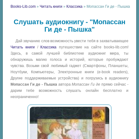
Books-Lib.com
»
Читать книги
»
Классика
» Мопассан Ги де - Пышка
Слушать аудиокнигу - "Мопассан
Ги де - Пышка"
Дай звучанию слов возможность увести тебя в захватывающее
Читать книги
/
Классика
путешествие на сайте books-lib.com!
Здесь, в самой лучшей библиотеке аудиокниг мира, ты
обнаружишь магию голоса и историй, которые пробуждают
чувства. Возьми свой любимый гаджет (Смартфоны, Планшеты,
Ноутбуки, Компьютеры, Электронные книги (e-book readers),
Другие поддерживаемые устройства) и погрузись в аудиокнигу
Мопассан Ги де - Пышка
автора
Мопассан Ги де
прямо сейчас -
дарим тебе возможность слушать онлайн бесплатно и
неограниченно!