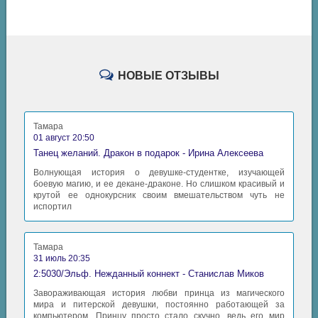
НОВЫЕ ОТЗЫВЫ
Тамара
01 август 20:50
Танец желаний. Дракон в подарок - Ирина Алексеева
Волнующая история о девушке-студентке, изучающей
боевую магию, и ее декане-драконе. Но слишком красивый и
крутой ее однокурсник своим вмешательством чуть не
испортил
Тамара
31 июль 20:35
2:5030/Эльф. Нежданный коннект - Станислав Миков
Завораживающая история любви принца из магического
мира и питерской девушки, постоянно работающей за
компьютером. Принцу просто стало скучно, ведь его мир